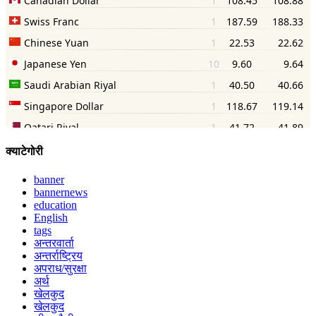
क्याटेगोरी
banner
bannernews
education
English
tags
अन्तरवार्ता
अन्तर्राष्ट्रिय
अपराध/सुरक्षा
अर्थ
खेलकुद
खेलकुद