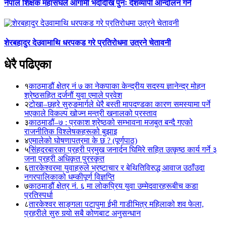
नेपाल शिक्षक महासंघले आगामी भदौदेखि पुनः देशव्यापी आन्दोलन गर्ने
शेरबहादुर देउवामाथि धरपकड गरे प्रतिरोधमा उत्रने चेतावनी
धेरै पढिएका
१
काठमाडौं क्षेत्र नं ७ का नेकपाका केन्द्रीय सदस्य ज्ञानेन्द्र मोहन
श्रेष्ठसहित दर्जनौं युवा एमाले प्रवेश
२
टोखा–छहरे सुरुङमार्गले धेरै बस्ती मापदण्डका कारण समस्यामा पर्ने
भएकाले विकल्प खोज्न मन्त्री खनालको प्रस्ताव
३
काठमाडौं–७ : प्रकाश श्रेष्ठको सम्भावना मजबुत बन्दै गएको
राजनीतिक विश्लेषकहरूको बुझाइ
४
एमालेको घोषणापत्रमा के छ ? (पूर्णपाठ)
५
सिंहदरबारका प्रहरी प्रमुख जनार्दन घिमिरे सहित उत्कृष्ठ कार्य गर्ने ३
जना प्रहरी अधिकृत पुरस्कृत
६
तारकेश्वरमा युवाहरुले भ्रष्टाचार र बेथितिविरुद्ध आवाज उठाँउदा
नगरपालिकाको धम्कीपूर्ण विज्ञप्ति
७
काठमाडौं क्षेत्र नं. ६ मा लोकप्रिय युवा उम्मेदवारहरूबीच कडा
प्रतिस्पर्धा
८
तारकेश्वर साङ्गला पटापुमा ईभी गाडीभित्र महिलाको शव फेला,
प्रहरीले सुरु गर्‍यो सबै कोणबाट अनुसन्धान