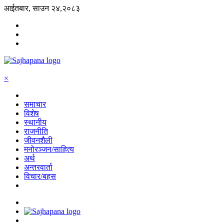
आईतबार, साउन २४,२०८३
×
समाचार
विशेष
स्थानीय
राजनीति
जीवनशैली
मनोरञ्जन/साहित्य
अर्थ
अन्तरवार्ता
विचार/बहस