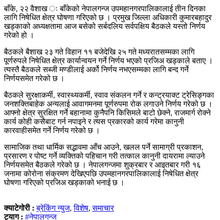
बाँके, २२ वैशाख ः बाँकेको नेपालगन्ज उपमहानगरपालिकालाई तीन दिनका
लागि निषेधित क्षेत्र घोषणा गरिएको छ । प्रमुख जिल्ला अधिकारी कुमारबहादुर
खड्काको अध्यक्षतामा आज बसेको सर्बदलिय सर्वपक्षिय बैठकले यस्तो निर्णय
गरेको हो ।
बैठकले बैशाख २३ गते विहान ११ बजेदेखि २५ गते मध्यरातसम्मका लागि
पूर्णरुपले निषेधित क्षेत्र कार्यान्वयन गर्ने निर्णय भएको प्रजिअ खड्काले बताए ।
त्यस्तै बैठकले सब्जी मण्डीलाई अर्को निर्णय नभएसम्मका लागि बन्द गर्ने
निर्णयसमेत गरेको छ ।
बैठकले सुरक्षाकर्मी, स्वास्थ्यकर्मी, स्वाव संकलन गर्ने र कन्ट्रयाक्ट ट्रेसिङ्गका
जनशक्तिबाहेक अन्यलाई आवागमनमा पूर्णरुपमा रोक लगाउने निर्णय गरेको छ ।
आफ्नो क्षेत्र सुरक्षित गर्ने बहानामा कुनैपनि किसिमले बाटो छेक्ने, राजमार्ग रोक्ने
कार्य कोही कसैबाट गर्न नपाइने र त्यस प्रकारको कार्य गरेमा कानुनी
कारवाहीसमेत गर्ने निर्णय गरेको छ ।
सामाजिक तथा धार्मिक सद्भावमा आँच आउने, खलल पर्ने सामाग्री प्रकाशन,
प्रसारण र पोष्ट गर्ने व्यक्तिको पहिचान गरी तत्काल कानुनी दायरामा ल्याउने
निर्णयसमेत बैठकले गरेको छ । नेपालगन्जमा शुक्रबार र आइतबार गरी १६
जनामा कोरोना संक्रमण देखिएपछि उपमहानगरपालिकालाई निषेधित क्षेत्र
घोषणा गरिएको प्रजिअ खड्काको भनाई छ ।
क्याटेगोरी :
ब्रेकिंग न्युज
,
विशेष
,
समाचार
ट्याग :
#नेपालगन्ज