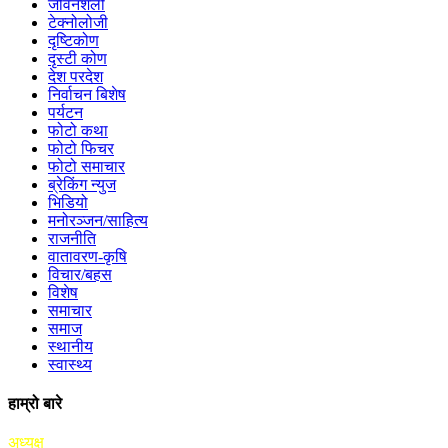
जीवनशैली
टेक्नोलोजी
दृष्टिकोण
दृस्टी कोण
देश परदेश
निर्वाचन बिशेष
पर्यटन
फोटो कथा
फोटो फिचर
फोटो समाचार
ब्रेकिंग न्युज
भिडियो
मनोरञ्जन/साहित्य
राजनीति
वातावरण-कृषि
विचार/बहस
विशेष
समाचार
समाज
स्थानीय
स्वास्थ्य
हाम्रो बारे
अध्यक्ष