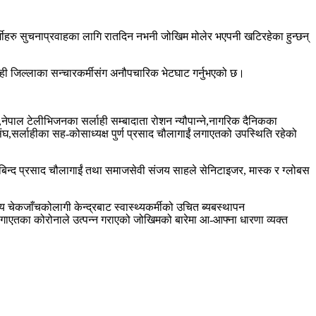
मीहरु सुचनाप्रवाहका लागि रातदिन नभनी जोखिम मोलेर भएपनी खटिरहेका हुन्छन्
लाही जिल्लाका सन्चारकर्मीसंग अनौपचारिक भेटघाट गर्नुभएको छ।
ले,नेपाल टेलीभिजनका सर्लाही सम्बादाता रोशन न्यौपान्ने,नागरिक दैनिकका
संघ,सर्लाहीका सह-कोसाध्यक्ष पुर्ण प्रसाद चौलागाईं लगाएतको उपस्थिति रहेको
्य गोबिन्द प्रसाद चौलागाईं तथा समाजसेवी संजय साहले सेनिटाइजर, मास्क र ग्लोबस
थ्य चेकजाँचकोलागी केन्द्रबाट स्वास्थ्यकर्मीको उचित ब्यबस्थापन
 लगाएतका कोरोनाले उत्पन्न गराएको जोखिमको बारेमा आ-आफ्ना धारणा व्यक्त