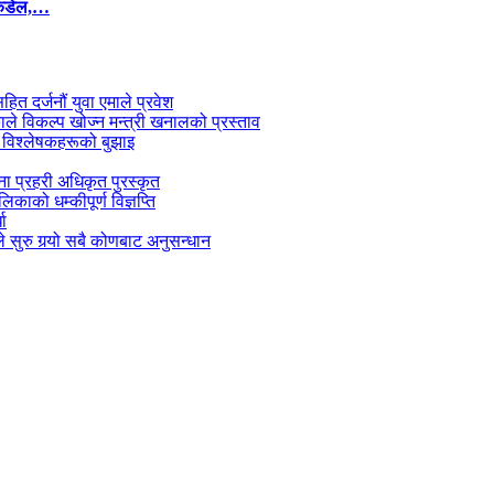
कंडेल,…
सहित दर्जनौं युवा एमाले प्रवेश
काले विकल्प खोज्न मन्त्री खनालको प्रस्ताव
 विश्लेषकहरूको बुझाइ
जना प्रहरी अधिकृत पुरस्कृत
काको धम्कीपूर्ण विज्ञप्ति
धा
 सुरु गर्‍यो सबै कोणबाट अनुसन्धान