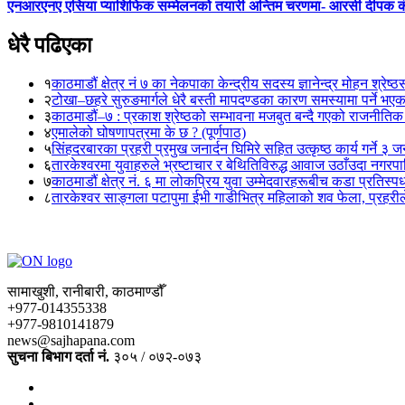
एनआरएनए एसिया प्याशिफिक सम्मेलनको तयारी अन्तिम चरणमा- आरसी दीपक 
धेरै पढिएका
१
काठमाडौं क्षेत्र नं ७ का नेकपाका केन्द्रीय सदस्य ज्ञानेन्द्र मोहन श्रेष्ठ
२
टोखा–छहरे सुरुङमार्गले धेरै बस्ती मापदण्डका कारण समस्यामा पर्ने भए
३
काठमाडौं–७ : प्रकाश श्रेष्ठको सम्भावना मजबुत बन्दै गएको राजनीतिक
४
एमालेको घोषणापत्रमा के छ ? (पूर्णपाठ)
५
सिंहदरबारका प्रहरी प्रमुख जनार्दन घिमिरे सहित उत्कृष्ठ कार्य गर्ने ३ 
६
तारकेश्वरमा युवाहरुले भ्रष्टाचार र बेथितिविरुद्ध आवाज उठाँउदा नगरपालि
७
काठमाडौं क्षेत्र नं. ६ मा लोकप्रिय युवा उम्मेदवारहरूबीच कडा प्रतिस्पर्
८
तारकेश्वर साङ्गला पटापुमा ईभी गाडीभित्र महिलाको शव फेला, प्रहरीले
सामाखुशी, रानीबारी, काठमाण्डौँ
+977-014355338
+977-9810141879
news@sajhapana.com
सुचना बिभाग दर्ता नं.
३०५ / ०७२-०७३