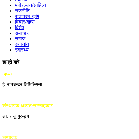
मनोरञ्जन/साहित्य
राजनीति
वातावरण-कृषि
विचार/बहस
विशेष
समाचार
समाज
स्थानीय
स्वास्थ्य
हाम्रो बारे
अध्यक्ष
ई. रामचन्द्र तिमिल्सिना
संस्थापक अध्यक्ष/सल्लाहकार
डा. राजु गुरुङ्ग
सम्पादक