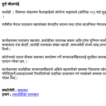
दुर्गा चौलागांई
सर्लाही । विश्वभर संक्रमण फैलाइरहेको कोरोना भाइरसले (कोभिड-१९) गर्दा म
।
यसैबीच नेपाल पत्रकार महासंघका केन्द्रीय सदस्य तथा प्रेस काउन्सिल नेपालका
कार्यक्रममा पत्रकार महासंघ ,सर्लाहीका उपाध्यक्ष बक्तर अलि,प्रेस युनियन सर्ल
सम्बादाता टंक क्षेत्री ,सर्लाही राससका शंखर पहाडी ,समाजसेवी संजय साह,लायन्
थियो।
कोरोनाको त्रास बीचमा समाचार सम्प्रेषण गर्ने सन्चारकर्मिहरुलाई सुरक्षित तवरब
प्रदान गरेका छन् ।
कार्यक्रममा सर्लाहीका सन्चारकर्मीहरुले अहिले महामारीको समयमा जिल्लामा रहेर प
गरिदिनुपर्ने,लकडाउनको स्थितिलेगर्दा पत्रीका प्रकाशन गर्न नसकेको समयमा पत
गरेका थिए।
क्याटेगोरी :
समाचार
ट्याग :
#सर्लाहीका पत्रकार