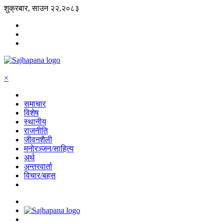
शुक्रबार, साउन २२,२०८३
×
समाचार
विशेष
स्थानीय
राजनीति
जीवनशैली
मनोरञ्जन/साहित्य
अर्थ
अन्तरवार्ता
विचार/बहस