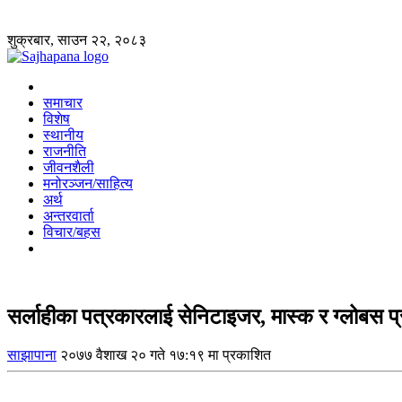
शुक्रबार, साउन २२, २०८३
समाचार
विशेष
स्थानीय
राजनीति
जीवनशैली
मनोरञ्जन/साहित्य
अर्थ
अन्तरवार्ता
विचार/बहस
सर्लाहीका पत्रकारलाई सेनिटाइजर, मास्क र ग्लोबस प
साझापाना
२०७७ वैशाख २० गते १७:१९ मा प्रकाशित