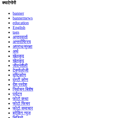
क्याटेगोरी
banner
bannernews
education
English
tags
अन्तरवार्ता
अन्तर्राष्ट्रिय
अपराध/सुरक्षा
अर्थ
खेलकुद
खेलकुद
जीवनशैली
टेक्नोलोजी
दृष्टिकोण
दृस्टी कोण
देश परदेश
निर्वाचन बिशेष
पर्यटन
फोटो कथा
फोटो फिचर
फोटो समाचार
ब्रेकिंग न्युज
भिडियो