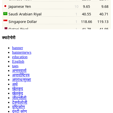
क्याटेगोरी
banner
bannernews
education
English
tags
अन्तरवार्ता
अन्तर्राष्ट्रिय
अपराध/सुरक्षा
अर्थ
खेलकुद
खेलकुद
जीवनशैली
टेक्नोलोजी
दृष्टिकोण
दृस्टी कोण