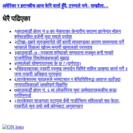
अमेरिका र इरानबीच आज फेरि वार्ता हुँदै, ट्रम्पले भने– सम्झौता…
धेरै पढिएका
१
काठमाडौं क्षेत्र नं ७ का नेकपाका केन्द्रीय सदस्य ज्ञानेन्द्र मोहन
श्रेष्ठसहित दर्जनौं युवा एमाले प्रवेश
२
टोखा–छहरे सुरुङमार्गले धेरै बस्ती मापदण्डका कारण समस्यामा पर्ने
भएकाले विकल्प खोज्न मन्त्री खनालको प्रस्ताव
३
काठमाडौं–७ : प्रकाश श्रेष्ठको सम्भावना मजबुत बन्दै गएको
राजनीतिक विश्लेषकहरूको बुझाइ
४
एमालेको घोषणापत्रमा के छ ? (पूर्णपाठ)
५
सिंहदरबारका प्रहरी प्रमुख जनार्दन घिमिरे सहित उत्कृष्ठ कार्य गर्ने ३
जना प्रहरी अधिकृत पुरस्कृत
६
तारकेश्वरमा युवाहरुले भ्रष्टाचार र बेथितिविरुद्ध आवाज उठाँउदा
नगरपालिकाको धम्कीपूर्ण विज्ञप्ति
७
काठमाडौं क्षेत्र नं. ६ मा लोकप्रिय युवा उम्मेदवारहरूबीच कडा
प्रतिस्पर्धा
८
तारकेश्वर साङ्गला पटापुमा ईभी गाडीभित्र महिलाको शव फेला,
प्रहरीले सुरु गर्‍यो सबै कोणबाट अनुसन्धान