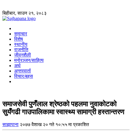
बिहीबार, साउन २१, २०८३
समाचार
विशेष
स्थानीय
राजनीति
जीवनशैली
मनोरञ्जन/साहित्य
अर्थ
अन्तरवार्ता
विचार/बहस
समाजसेवी पुणँलाल श्रेष्ठको पहलमा नुवाकोटको
सुयँगढी गाउपालिकामा स्वास्थ्य सामाग्री हस्तान्तरण
साझापाना
२०७७ वैशाख २० गते १०:५५ मा प्रकाशित