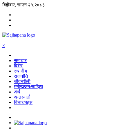
बिहीबार, साउन २१,२०८३
×
समाचार
विशेष
स्थानीय
राजनीति
जीवनशैली
मनोरञ्जन/साहित्य
अर्थ
अन्तरवार्ता
विचार/बहस