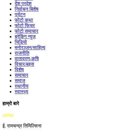
देश परदेश
निर्वाचन बिशेष
पर्यटन
फोटो कथा
फोटो फिचर
फोटो समाचार
ब्रेकिंग न्युज
भिडियो
मनोरञ्जन/साहित्य
राजनीति
वातावरण-कृषि
विचार/बहस
विशेष
समाचार
समाज
स्थानीय
स्वास्थ्य
हाम्रो बारे
अध्यक्ष
ई. रामचन्द्र तिमिल्सिना