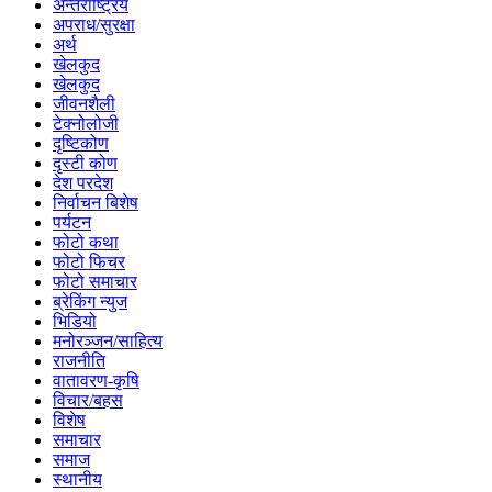
अन्तर्राष्ट्रिय
अपराध/सुरक्षा
अर्थ
खेलकुद
खेलकुद
जीवनशैली
टेक्नोलोजी
दृष्टिकोण
दृस्टी कोण
देश परदेश
निर्वाचन बिशेष
पर्यटन
फोटो कथा
फोटो फिचर
फोटो समाचार
ब्रेकिंग न्युज
भिडियो
मनोरञ्जन/साहित्य
राजनीति
वातावरण-कृषि
विचार/बहस
विशेष
समाचार
समाज
स्थानीय