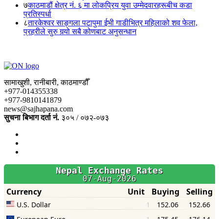
७
काठमाडौं क्षेत्र नं. ६ मा लोकप्रिय युवा उम्मेदवारहरूबीच कडा
प्रतिस्पर्धा
८
तारकेश्वर साङ्गला पटापुमा ईभी गाडीभित्र महिलाको शव फेला,
प्रहरीले सुरु गर्‍यो सबै कोणबाट अनुसन्धान
सामाखुशी, रानीबारी, काठमाण्डौँ
+977-014355338
+977-9810141879
news@sajhapana.com
सुचना बिभाग दर्ता नं.
३०५ / ०७२-०७३