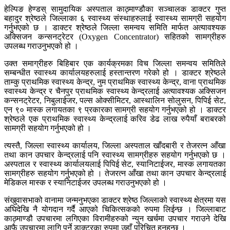
हेल्पिङ हेण्डस् सामुदायिक अस्पताल काठ्माण्डौका सञ्चालक डाक्टर गुप्त
बहादुर श्रेष्ठले जिल्लाका ६ स्वास्थ्य संस्थाहरुलाई स्वास्थ्य सामग्री सहयोग
गर्नुभएको छ । डाक्टर श्रेष्ठले जिल्ला समन्वय समिति मार्फत अत्यावश्यक
अक्सिजन कन्सनट्रेटर (Oxygen Concentrator) सहितको सामग्रीहरु
उपलब्ध गराउनुभएको हो ।
उक्त समाग्रीहरु बिहिबार एक कार्यक्रमका विच जिल्ला समन्वय समितिले
सम्बन्धीत स्वास्थ्य कार्यालयहरुलाई हस्तान्तरण गरेको हो । डाक्टर श्रेष्ठले
ताम्कु प्राथमिक स्वास्थ्य केन्द्र, नुम प्राथमिक स्वास्थ्य केन्द्र, वाना प्राथमिक
स्वास्थ्य केन्द्र र चैनपुर प्राथमिक स्वास्थ्य केन्द्रलाई अत्यावश्यक अक्सिजन
कन्सनट्रेटर, निबुलाईजर, पल्स ओक्सीमिटर, आस्थालिन सोलुसन, पिपिई सेट,
एन ९० मास्क लगायतका ९ प्रकारका सामग्री सहयोग गर्नुभएको हो । डाक्टर
श्रेष्ठले एक प्राथमिक स्वास्थ्य केन्द्रलाई करिव डेढ लाख रुपैयाँ बराबरको
सामग्री सहयोग गर्नुभएको हो ।
त्यस्तै, जिल्ला स्वास्थ्य कार्यालय, जिल्ला अस्पताल खाँदबारी र तेजरत्न आँखा
तथा कान उपचार केन्द्रलाई पनि स्वास्थ्य सामग्रीहरु सहयोग गर्नुभएको छ ।
अस्पताल र स्वास्थ्य कार्यालयलाई पिपिई सेट, स्यानिटाईजर, मास्क लगायतका
सामग्रीहरु सहयोग गर्नुभएको हो । तेजरत्न आँखा तथा कान उपचार केन्द्रलाई
मेडिकल मास्क र स्यानिटाईजर उपलब्ध गराउनुभएको हो ।
संखुवासभाको वानामा जन्मनुभएका डाक्टर श्रेष्ठ जिल्लाको स्वास्थ्य क्षेत्रमा यस
अघिदेखि नै योगदान गर्दै आएको चिकित्सकको रुपमा लिईन्छ । जिल्लाबाट
काठ्माण्डौ उपचारमा लगिएका विरामीहरुको न्युन खर्चमा उपचार गराउने देखि
आफै उपचारमा लागि पर्ने डाक्टरका रुपमा उहाँ परिचित हुनुहुन्छ ।