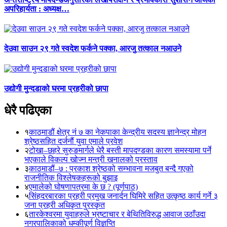
अपरिहार्यता : अध्यक्ष…
देउवा साउन २९ गते स्वदेश फर्कने पक्का, आरजु तत्काल नआउने
उद्योगी मुन्दडाको घरमा प्रहरीको छापा
धेरै पढिएका
१
काठमाडौं क्षेत्र नं ७ का नेकपाका केन्द्रीय सदस्य ज्ञानेन्द्र मोहन
श्रेष्ठसहित दर्जनौं युवा एमाले प्रवेश
२
टोखा–छहरे सुरुङमार्गले धेरै बस्ती मापदण्डका कारण समस्यामा पर्ने
भएकाले विकल्प खोज्न मन्त्री खनालको प्रस्ताव
३
काठमाडौं–७ : प्रकाश श्रेष्ठको सम्भावना मजबुत बन्दै गएको
राजनीतिक विश्लेषकहरूको बुझाइ
४
एमालेको घोषणापत्रमा के छ ? (पूर्णपाठ)
५
सिंहदरबारका प्रहरी प्रमुख जनार्दन घिमिरे सहित उत्कृष्ठ कार्य गर्ने ३
जना प्रहरी अधिकृत पुरस्कृत
६
तारकेश्वरमा युवाहरुले भ्रष्टाचार र बेथितिविरुद्ध आवाज उठाँउदा
नगरपालिकाको धम्कीपूर्ण विज्ञप्ति