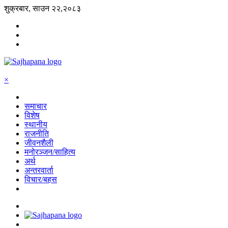
शुक्रबार, साउन २२,२०८३
×
समाचार
विशेष
स्थानीय
राजनीति
जीवनशैली
मनोरञ्जन/साहित्य
अर्थ
अन्तरवार्ता
विचार/बहस