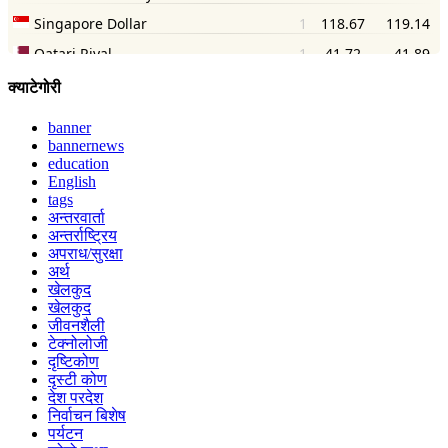
क्याटेगोरी
banner
bannernews
education
English
tags
अन्तरवार्ता
अन्तर्राष्ट्रिय
अपराध/सुरक्षा
अर्थ
खेलकुद
खेलकुद
जीवनशैली
टेक्नोलोजी
दृष्टिकोण
दृस्टी कोण
देश परदेश
निर्वाचन बिशेष
पर्यटन