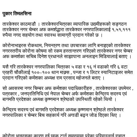
पुकार तिमलसिना
तारकेश्वर काठमाडौ । तारकेश्वरभित्रका व्यापारिक उद्यमीहरूको सङ्गठन
तारकेश्वर नगर चेम्बर अफ कमर्शद्धारा तारकेश्वर नगरपालिकालाई १,५१,१११
रुपैया नगद सहयोग तथा स्वास्थ सामाग्री प्रदान गरेको छ ।
कोरोनाभाइरस रोकथाम, नियन्त्रण तथा उपचारका लागि बनाइएको तारकेश्वर
नगरस्तरीय कोरोना कोषमा सो रकम हस्तान्तरण गरिएको तारकेश्वर नगर चेम्बर
अफ कमर्शका सचिब दिनेश प्रधानले साझापाना अनलाइन मिडियालाई बताए ।
यसै गरि तारकेश्वर नगरपालिका भित्रका ५ वडा र १६ नं वडाको गरि ६ वटा
प्रहरी चौकीलाई १००–१०० थान माक्र्स , पन्जा र १ लिटर स्यानिटाइजर समेत
प्रदान गरिएको कर्मशका अध्यक्ष राम प्रसाद मर्हजनले बताए ।
सो अवसरमा नगर चिम्बर अफ कर्मशका पदाधिकारीहरु , तारकेश्वरका उपमेयर ,
पत्रकार , जनप्रतिनिधि एवं नेपाल चेम्बर अर्फ कर्मशका केन्द्रिय सदस्य एवं
बागमति प्रदेशका अध्यक्ष कृष्णमान श्रेष्ठको उपस्थिती रहेको थियो ।
केन्द्रिय सदस्य एवं बागमति प्रदेशका अध्यक्ष कृष्णमान श्रेष्ठले तारकेश्वर
नगरपालिका र चेम्बर बिच सहकार्य गरि अगाडी बढ्न जोड दिएका थिए ।
कोरोना भाइरसका कारण दुई छाक टार्न समस्यामा परेका परिवारलाई राहात