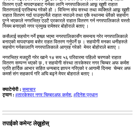
वितरण एउटै मापदण्डबाट गर्नका लागि नगरपाकिलाले आफू खुशी राहात
वितरणलाई प्रतिबन्ध गरेको हो । विभिन्न संघ सस्था तथा व्यक्तिले आफू खुशी
राहात वितरण गर्दा पाउनुपर्नेले राहात नपाउने तथा एकै स्थानमा धेरैको सहयोग
पुग्ने भएकाले नगरभित्र एउटै प्रकारले राहात वितरण गर्न नगरपालिकाले यस्तो
नियम बनाएको नगर प्रमुख रामेश्वर बोहोराले बताए ।
कसैलाई सहयोग गर्ने इच्छा भएमा नगरपालिकासँग समन्वय गरेर नगरपालिकाले
बनाएको मापदण्डमा बसेर राहत वितरण गर्नुपर्ने छ । सहयोगी मनका धनीहरुले
सहयोग गर्नकालागि नगरपालिकाले आग्रह गरेको मेयर बोहोराले बताए ।
नगरभित्र मजदुरी गरेर खाने १४ सय ५६ परिवारमा पहिलो चरणको राहात
वितरण सम्पन्न भएको छ , र सहयोगी संस्था तारकेश्वर नगर चिम्बर अफ कर्मश
प्रति हार्दिक आभार सहित धन्यबाद ज्ञापन गरिएको र आगामी दिनमा चेम्बर अफ
कमर्श संग सहकार्य गरि अघि बढ्ने मेयर बोहराले बताए ।
क्याटेगोरी :
समाचार
ट्याग :
#तारकेश्वर नगर चिम्बरअफ कर्मश
,
#दिनेश प्रधान
तपाईको कमेन्ट लेख्नुहोस्