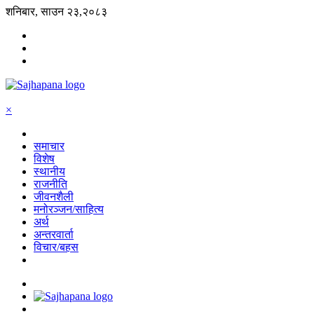
शनिबार, साउन २३,२०८३
×
समाचार
विशेष
स्थानीय
राजनीति
जीवनशैली
मनोरञ्जन/साहित्य
अर्थ
अन्तरवार्ता
विचार/बहस