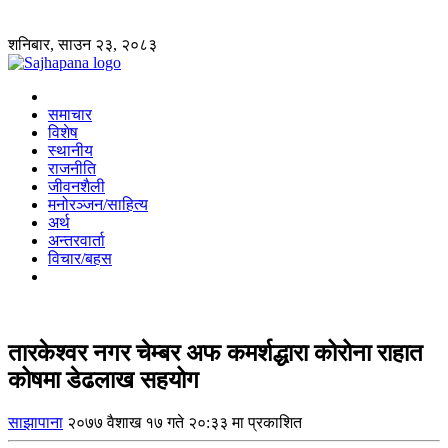
शनिबार, साउन २३, २०८३
समाचार
विशेष
स्थानीय
राजनीति
जीवनशैली
मनोरञ्जन/साहित्य
अर्थ
अन्तरवार्ता
विचार/बहस
तारकेश्वर नगर चेम्बर अफ कमर्शद्धारा कोरोना राहात
कोषमा डेढलाख सहयोग
साझापाना
२०७७ वैशाख १७ गते २०:३३ मा प्रकाशित