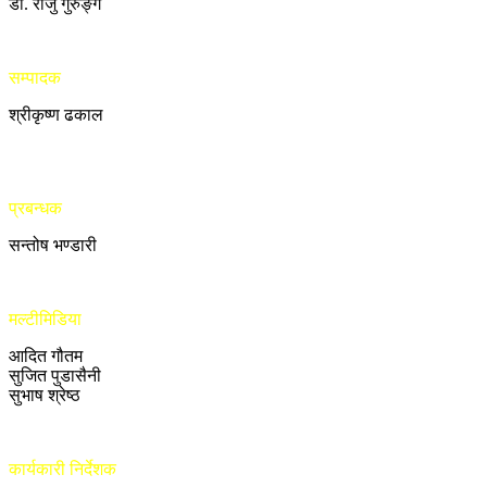
डा. राजु गुरुङ्ग
सम्पादक
श्रीकृष्ण ढकाल
प्रबन्धक
सन्तोष भण्डारी
मल्टीमिडिया
आदित गौतम
सुजित पुडासैनी
सुभाष श्रेष्ठ
कार्यकारी निर्देशक