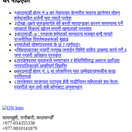
धेरै पढिएका
१
काठमाडौं क्षेत्र नं ७ का नेकपाका केन्द्रीय सदस्य ज्ञानेन्द्र मोहन
श्रेष्ठसहित दर्जनौं युवा एमाले प्रवेश
२
टोखा–छहरे सुरुङमार्गले धेरै बस्ती मापदण्डका कारण समस्यामा पर्ने
भएकाले विकल्प खोज्न मन्त्री खनालको प्रस्ताव
३
काठमाडौं–७ : प्रकाश श्रेष्ठको सम्भावना मजबुत बन्दै गएको
राजनीतिक विश्लेषकहरूको बुझाइ
४
एमालेको घोषणापत्रमा के छ ? (पूर्णपाठ)
५
सिंहदरबारका प्रहरी प्रमुख जनार्दन घिमिरे सहित उत्कृष्ठ कार्य गर्ने ३
जना प्रहरी अधिकृत पुरस्कृत
६
तारकेश्वरमा युवाहरुले भ्रष्टाचार र बेथितिविरुद्ध आवाज उठाँउदा
नगरपालिकाको धम्कीपूर्ण विज्ञप्ति
७
काठमाडौं क्षेत्र नं. ६ मा लोकप्रिय युवा उम्मेदवारहरूबीच कडा
प्रतिस्पर्धा
८
तारकेश्वर साङ्गला पटापुमा ईभी गाडीभित्र महिलाको शव फेला,
प्रहरीले सुरु गर्‍यो सबै कोणबाट अनुसन्धान
सामाखुशी, रानीबारी, काठमाण्डौँ
+977-014355338
+977-9810141879