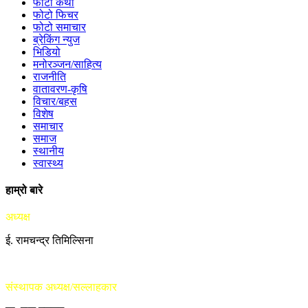
फोटो कथा
फोटो फिचर
फोटो समाचार
ब्रेकिंग न्युज
भिडियो
मनोरञ्जन/साहित्य
राजनीति
वातावरण-कृषि
विचार/बहस
विशेष
समाचार
समाज
स्थानीय
स्वास्थ्य
हाम्रो बारे
अध्यक्ष
ई. रामचन्द्र तिमिल्सिना
संस्थापक अध्यक्ष/सल्लाहकार