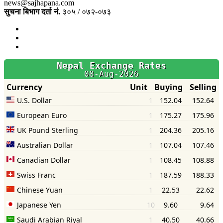
news@sajhapana.com
सुचना बिभाग दर्ता नं.
३०५ / ०७२-०७३