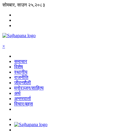
सोमबार, साउन २५,२०८३
×
समाचार
विशेष
स्थानीय
राजनीति
जीवनशैली
मनोरञ्जन/साहित्य
अर्थ
अन्तरवार्ता
विचार/बहस