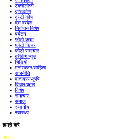
जीवनशैली
टेक्नोलोजी
दृष्टिकोण
दृस्टी कोण
देश परदेश
निर्वाचन बिशेष
पर्यटन
फोटो कथा
फोटो फिचर
फोटो समाचार
ब्रेकिंग न्युज
भिडियो
मनोरञ्जन/साहित्य
राजनीति
वातावरण-कृषि
विचार/बहस
विशेष
समाचार
समाज
स्थानीय
स्वास्थ्य
हाम्रो बारे
अध्यक्ष