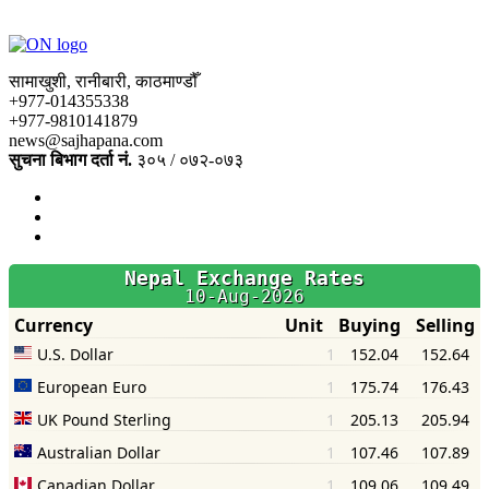
सामाखुशी, रानीबारी, काठमाण्डौँ
+977-014355338
+977-9810141879
news@sajhapana.com
सुचना बिभाग दर्ता नं.
३०५ / ०७२-०७३