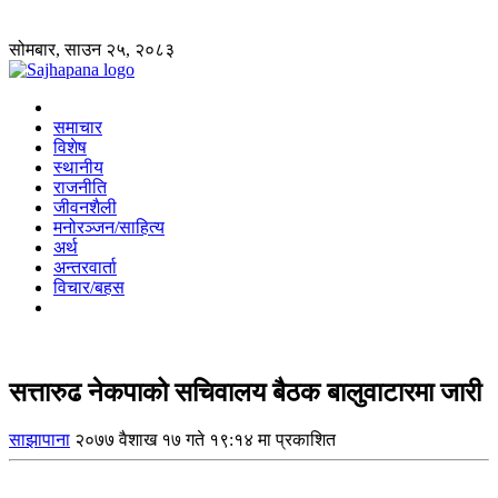
सोमबार, साउन २५, २०८३
समाचार
विशेष
स्थानीय
राजनीति
जीवनशैली
मनोरञ्जन/साहित्य
अर्थ
अन्तरवार्ता
विचार/बहस
सत्तारुढ नेकपाको सचिवालय बैठक बालुवाटारमा जारी
साझापाना
२०७७ वैशाख १७ गते १९:१४ मा प्रकाशित