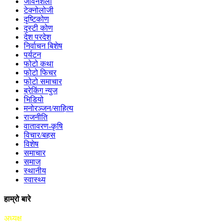
जीवनशैली
टेक्नोलोजी
दृष्टिकोण
दृस्टी कोण
देश परदेश
निर्वाचन बिशेष
पर्यटन
फोटो कथा
फोटो फिचर
फोटो समाचार
ब्रेकिंग न्युज
भिडियो
मनोरञ्जन/साहित्य
राजनीति
वातावरण-कृषि
विचार/बहस
विशेष
समाचार
समाज
स्थानीय
स्वास्थ्य
हाम्रो बारे
अध्यक्ष