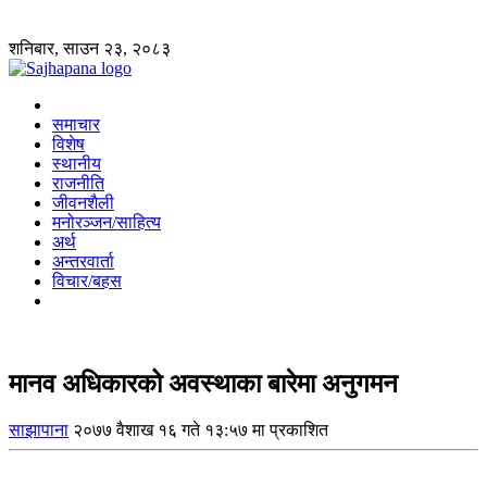
शनिबार, साउन २३, २०८३
समाचार
विशेष
स्थानीय
राजनीति
जीवनशैली
मनोरञ्जन/साहित्य
अर्थ
अन्तरवार्ता
विचार/बहस
मानव अधिकारको अवस्थाका बारेमा अनुगमन
साझापाना
२०७७ वैशाख १६ गते १३:५७ मा प्रकाशित