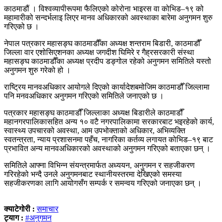
काठमाडौं । विश्वव्यापीरूपमा फैलिएको कोरोना भाइरस वा कोभिड–१९ को
महामारीको सन्दर्भलाइ लिएर मानव अधिकारको अवस्थाका बारेमा अनुगमन शुरु
गरिएको छ ।
नेपाल पत्रकार महासङ्घ काठमाडौँका अध्यक्ष शन्तराम बिडारी, काठमाडौँ
जिल्ला वार एशोसिएशनका अध्यक्ष जगदीश घिमिरे र गैह्रसरकारी संस्था
महासङ्घ काठमाडौँका अध्यक्ष प्रदीप डङ्गोल रहेको अनुगमन समितिले यस्तो
अनुगमन शुरु गरेको हो ।
राष्ट्रिय मानवअधिकार आयोगले दिएको कार्यादेशबमोजिम काठमाडौँ जिल्लामा
पनि मनवअधिकार अनुगमन गरिएको समितिले जनाएको छ ।
पत्रकार महासङ्घ काठमाडौँ जिल्लाका अध्यक्ष बिडारीले काठमाडौँ
महानगरपालिकासहित अन्य १० वटै नगरपालिकामा सरकारबाट भइरहेको कार्य,
स्वास्थ्य उपचारको अवस्था, आम उपभोक्ताको अधिकार, अभिव्यक्ति
स्वतन्त्रता, न्याय प्रशासनमा पहँच, नागरिका कर्तव्य लगायत कोभिड–१९ बाट
प्रभावित अन्य मानवअधिकारको अवस्थाको अनुगमन गरिएको बताएका छन् ।
समितिले आफ्ना विभिन्न संयन्त्रमार्फत अध्ययन, अनुगमन र सहजीकरण
गरिरहेको भन्दै उनले अनुगमनबाट स्थानीयस्तरमा देखिएको समस्या
सहजीकरणका लागि आयोगसँग सम्पर्क र समन्वय गरिएको जनाएका छन् ।
क्याटेगोरी :
समाचार
ट्याग :
#अनुगमन