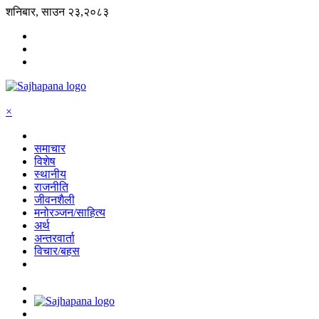
शनिबार, साउन २३,२०८३
×
समाचार
विशेष
स्थानीय
राजनीति
जीवनशैली
मनोरञ्जन/साहित्य
अर्थ
अन्तरवार्ता
विचार/बहस