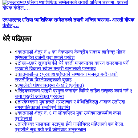
एनआरएनए एसिया प्याशिफिक सम्मेलनको तयारी अन्तिम चरणमा- आरसी दीपक
कंडेल,…
धेरै पढिएका
१
काठमाडौं क्षेत्र नं ७ का नेकपाका केन्द्रीय सदस्य ज्ञानेन्द्र मोहन
श्रेष्ठसहित दर्जनौं युवा एमाले प्रवेश
२
टोखा–छहरे सुरुङमार्गले धेरै बस्ती मापदण्डका कारण समस्यामा पर्ने
भएकाले विकल्प खोज्न मन्त्री खनालको प्रस्ताव
३
काठमाडौं–७ : प्रकाश श्रेष्ठको सम्भावना मजबुत बन्दै गएको
राजनीतिक विश्लेषकहरूको बुझाइ
४
एमालेको घोषणापत्रमा के छ ? (पूर्णपाठ)
५
सिंहदरबारका प्रहरी प्रमुख जनार्दन घिमिरे सहित उत्कृष्ठ कार्य गर्ने ३
जना प्रहरी अधिकृत पुरस्कृत
६
तारकेश्वरमा युवाहरुले भ्रष्टाचार र बेथितिविरुद्ध आवाज उठाँउदा
नगरपालिकाको धम्कीपूर्ण विज्ञप्ति
७
काठमाडौं क्षेत्र नं. ६ मा लोकप्रिय युवा उम्मेदवारहरूबीच कडा
प्रतिस्पर्धा
८
तारकेश्वर साङ्गला पटापुमा ईभी गाडीभित्र महिलाको शव फेला,
प्रहरीले सुरु गर्‍यो सबै कोणबाट अनुसन्धान