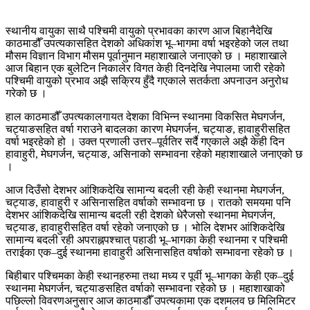
स्थानीय वायुका साथै पश्चिमी वायुको प्रभावका कारण आज बिहानैदेखि
काठमाडौँ उपत्यकासहित देशको अधिकांश भू–भागमा वर्षा भइरहेको जल तथा
मौसम विज्ञान विभाग मौसम पूर्वानुमान महाशाखाले जनाएको छ । महाशाखाले
आज बिहान एक बुलेटिन निकालेर विगत केही दिनदेखि नेपालमा जारी रहेको
पश्चिमी वायुको प्रभाव अझै सक्रिय हुँदै गएकाले सतर्कता अपनाउन अनुरोध
गरेको छ ।
हाल काठमाडौँ उपत्यकालगायत देशका विभिन्न स्थानमा विकसित मेघगर्जन,
चट्याङसहित वर्षा गराउने बादलका कारण मेघगर्जन, चट्याङ, हावाहुरीसहित
वर्षा भइरहेको हो । उक्त प्रणाली उत्तर–पूर्वतिर सर्दै गएकाले अझै केही दिन
हावाहुरी, मेघगर्जन, चट्याङ, असिनाको सम्भावना रहेको महाशाखाले जनाएको छ
।
आज दिउँसो देशभर आंशिकदेखि सामान्य बदली रही केही स्थानमा मेघगर्जन,
चट्याङ, हावाहुरी र असिनासहित वर्षाको सम्भावना छ । रातको समयमा पनि
देशभर आंशिकदेखि सामान्य बदली रही देशको धेरैजसो स्थानमा मेघगर्जन,
चट्याङ, हावाहुरीसहित वर्षा रहेको जनाएको छ । भोलि देशभर आंशिकदेखि
सामान्य बदली रही अपराह्नपश्चात् पहाडी भू–भागका केही स्थानमा र पश्चिमी
तराईका एक–दुई स्थानमा हावाहुरी असिनासहित वर्षाको सम्भावना रहेको छ ।
बिहीबार पश्चिमका केही स्थानहरुमा तथा मध्य र पूर्वी भू–भागका केही एक–दुई
स्थानमा मेघगर्जन, चट्याङसहित वर्षाको सम्भावना रहेको छ । महाशाखाको
पछिल्लो विवरणअनुसार आज काठमाडौँ उपत्यकामा एक दशमलव छ मिलिमिटर