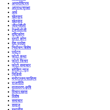
अन्तर्राष्ट्रिय
अपराध/सुरक्षा
अर्थ
खेलकुद
खेलकुद
जीवनशैली
टेक्नोलोजी
दृष्टिकोण
दृस्टी कोण
देश परदेश
निर्वाचन बिशेष
पर्यटन
फोटो कथा
फोटो फिचर
फोटो समाचार
ब्रेकिंग न्युज
भिडियो
मनोरञ्जन/साहित्य
राजनीति
वातावरण-कृषि
विचार/बहस
विशेष
समाचार
समाज
स्थानीय