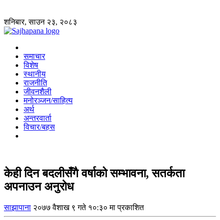
शनिबार, साउन २३, २०८३
समाचार
विशेष
स्थानीय
राजनीति
जीवनशैली
मनोरञ्जन/साहित्य
अर्थ
अन्तरवार्ता
विचार/बहस
केही दिन बदलीसँगै वर्षाको सम्भावना, सतर्कता
अपनाउन अनुरोध
साझापाना
२०७७ वैशाख ९ गते १०:३० मा प्रकाशित