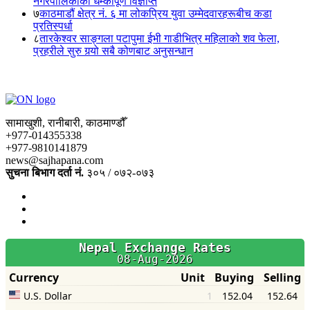
नगरपालिकाको धम्कीपूर्ण विज्ञप्ति
७
काठमाडौं क्षेत्र नं. ६ मा लोकप्रिय युवा उम्मेदवारहरूबीच कडा
प्रतिस्पर्धा
८
तारकेश्वर साङ्गला पटापुमा ईभी गाडीभित्र महिलाको शव फेला,
प्रहरीले सुरु गर्‍यो सबै कोणबाट अनुसन्धान
सामाखुशी, रानीबारी, काठमाण्डौँ
+977-014355338
+977-9810141879
news@sajhapana.com
सुचना बिभाग दर्ता नं.
३०५ / ०७२-०७३