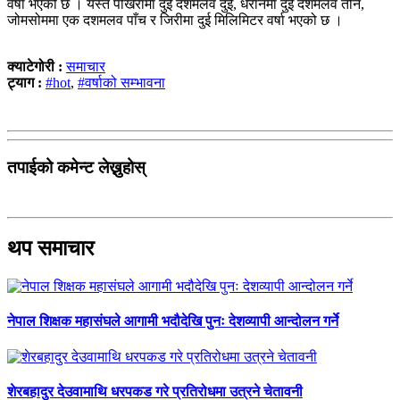
वर्षा भएको छ । यस्तै पोखरामा दुई दशमलव दुई, धरानमा दुई दशमलव तीन,
जोमसोममा एक दशमलव पाँच र जिरीमा दुई मिलिमिटर वर्षा भएको छ ।
क्याटेगोरी :
समाचार
ट्याग :
#hot
,
#वर्षाको सम्भावना
तपाईको कमेन्ट लेख्नुहोस्
थप समाचार
नेपाल शिक्षक महासंघले आगामी भदौदेखि पुनः देशव्यापी आन्दोलन गर्ने
शेरबहादुर देउवामाथि धरपकड गरे प्रतिरोधमा उत्रने चेतावनी