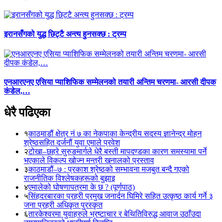
इरानसँगको युद्ध छिट्टै अन्त्य हुनसक्छ : ट्रम्प
एनआरएनए एसिया प्याशिफिक सम्मेलनको तयारी अन्तिम चरणमा- आरसी दीपक
कंडेल,…
धेरै पढिएका
१
काठमाडौं क्षेत्र नं ७ का नेकपाका केन्द्रीय सदस्य ज्ञानेन्द्र मोहन
श्रेष्ठसहित दर्जनौं युवा एमाले प्रवेश
२
टोखा–छहरे सुरुङमार्गले धेरै बस्ती मापदण्डका कारण समस्यामा पर्ने
भएकाले विकल्प खोज्न मन्त्री खनालको प्रस्ताव
३
काठमाडौं–७ : प्रकाश श्रेष्ठको सम्भावना मजबुत बन्दै गएको
राजनीतिक विश्लेषकहरूको बुझाइ
४
एमालेको घोषणापत्रमा के छ ? (पूर्णपाठ)
५
सिंहदरबारका प्रहरी प्रमुख जनार्दन घिमिरे सहित उत्कृष्ठ कार्य गर्ने ३
जना प्रहरी अधिकृत पुरस्कृत
६
तारकेश्वरमा युवाहरुले भ्रष्टाचार र बेथितिविरुद्ध आवाज उठाँउदा