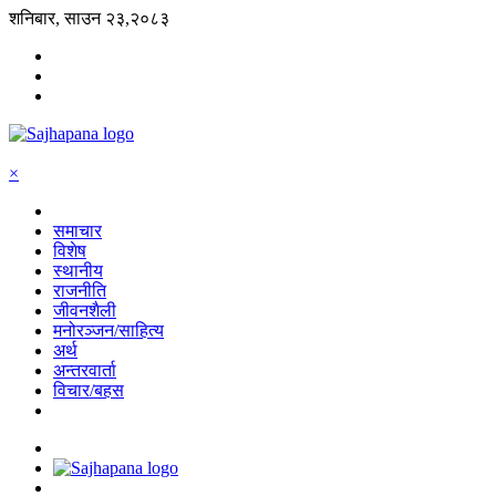
शनिबार, साउन २३,२०८३
×
समाचार
विशेष
स्थानीय
राजनीति
जीवनशैली
मनोरञ्जन/साहित्य
अर्थ
अन्तरवार्ता
विचार/बहस