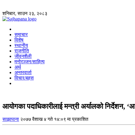
शनिबार, साउन २३, २०८३
समाचार
विशेष
स्थानीय
राजनीति
जीवनशैली
मनोरञ्जन/साहित्य
अर्थ
अन्तरवार्ता
विचार/बहस
आयोगका पदाधिकारीलाई मन्त्री अर्यालको निर्देशन, ‘आध
साझापाना
२०७७ वैशाख ४ गते १४:०९ मा प्रकाशित