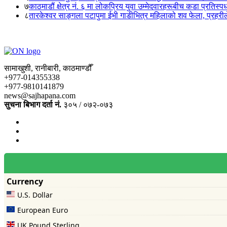
७
काठमाडौं क्षेत्र नं. ६ मा लोकप्रिय युवा उम्मेदवारहरूबीच कडा प्रतिस्पर्
८
तारकेश्वर साङ्गला पटापुमा ईभी गाडीभित्र महिलाको शव फेला, प्रहरीले
सामाखुशी, रानीबारी, काठमाण्डौँ
+977-014355338
+977-9810141879
news@sajhapana.com
सुचना बिभाग दर्ता नं.
३०५ / ०७२-०७३