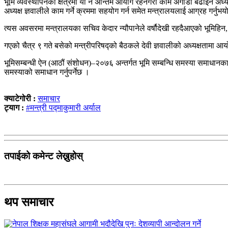
भूमि व्यवस्थापनका क्षेत्रमा यो नै अन्तिम आयोग रहनेगरी काम अगाडी बढाइने अध्यक्
अध्यक्ष ज्ञवालीले काम गर्ने क्रममा सहयोग गर्न समेत मन्त्रालयलाई आग्रह गर्नुभय
त्यस अवसरमा मन्त्रालयका सचिव केदार न्यौपानेले वर्षौदेखी रहदैआएको भूमिहिन
गएको चैत्र ९ गते बसेको मन्त्रीपरिषद्को बैठकले देवी ज्ञवालीको अध्यक्षतामा आ
भूमिसम्बन्धी ऐन (आठौं संशोधन)–२०७६ अन्तर्गत भूमि सम्बन्धि समस्या समाधा
समस्याको समाधान गर्नुपर्नेछ ।
क्याटेगोरी :
समाचार
ट्याग :
#मन्त्री पद्‍माकुमारी अर्याल
तपाईको कमेन्ट लेख्नुहोस्
थप समाचार