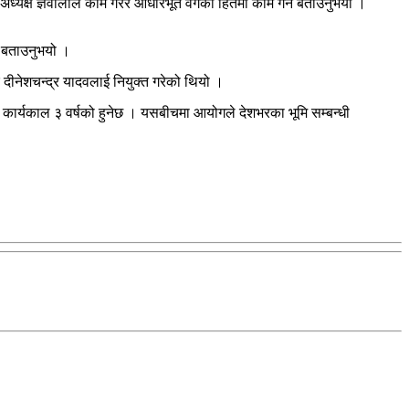
ै अध्यक्ष ज्ञवालीले काम गरेर आधारभूत वर्गको हितमा काम गर्ने बताउनुभयो ।
े बताउनुभयो ।
र दीनेशचन्द्र यादवलाई नियुक्त गरेको थियो ।
कार्यकाल ३ वर्षको हुनेछ । यसबीचमा आयोगले देशभरका भूमि सम्बन्धी