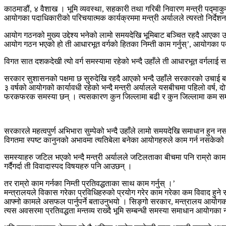
काठमाडौं, ४ वैशाख । भूमि व्यवस्था, सहकारी तथा गरिबी निवारण मन्त्री पद्‍मा
आयोगका पदाधिकारीको परिचयात्मक कार्यक्रममा मन्त्री अर्यालले त्यस्तो निर्देश
आयोग गठनको मुख्य उद्देश्य भनेको लामो समयदेखि भूमिबाट बञ्चित रहदै आएका उत्
आयोग गठन भएको हो ती आधारभूत वर्गको हितका निम्ती काम गर्नुस्’, आयोगका पदाधि
विगत सात दशकदेखी त्यो वर्ग समस्यामा रहेको भन्दै उहाँले ती आधारभूत वर्गलाई स
सरकार सुशासनको पक्षमा छ सुरुदेखि रहदै आएको भन्दै उहाँले सरकारको उचाई बढ
३ वर्षको आयोगको कार्यावधी रहेको भन्दै मन्त्री अर्यालले यसबीचमा पहिलो वर्ष, 
फरकफरक समस्या छन् । त्यसकारण कुन जिल्लामा बढी र कुन जिल्लामा कम समस्या भन
सरकारले महत्वपुर्ण अभिभारा सुम्पेको भन्दै उहाँले लामो समयदेखि समाधान हुन 
विगतमा स्पष्ट कानुनको अभावमा त्यतिबेला बनेका आयोगहरुले काम गर्न नसकेको
समस्याहरु जटिल भएको भन्दै मन्त्री अर्यालले जटिलताका बीचमा पनि राम्रो काम 
गर्दैगर्दा ती विवादास्पद विषयहरु पनि आउछन् ।
तर राम्रो काम गर्नका निम्ती प्रतिवद्धताका साथ काम गर्नुस् ।’
मन्त्रालयले विकास गरेका प्रविधिहरुको प्रयोग गरेर काम गरेका कम विवाद हुने समे
आफ्नो कामले असफल पार्नुपर्ने बताउनुभयो । सिङ्गो सरकार, मन्त्रालय आयोगको क
त्यस अवसरमा प्रतिवद्धता मन्तव्य राख्दै भूमि सम्बन्धी समस्या समाधान आयोगका नव