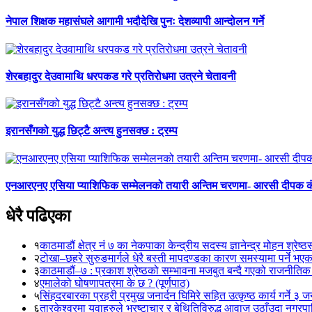
नेपाल शिक्षक महासंघले आगामी भदौदेखि पुनः देशव्यापी आन्दोलन गर्ने
शेरबहादुर देउवामाथि धरपकड गरे प्रतिरोधमा उत्रने चेतावनी
इरानसँगको युद्ध छिट्टै अन्त्य हुनसक्छ : ट्रम्प
एनआरएनए एसिया प्याशिफिक सम्मेलनको तयारी अन्तिम चरणमा- आरसी दीपक 
धेरै पढिएका
१
काठमाडौं क्षेत्र नं ७ का नेकपाका केन्द्रीय सदस्य ज्ञानेन्द्र मोहन श्रेष्ठ
२
टोखा–छहरे सुरुङमार्गले धेरै बस्ती मापदण्डका कारण समस्यामा पर्ने भए
३
काठमाडौं–७ : प्रकाश श्रेष्ठको सम्भावना मजबुत बन्दै गएको राजनीतिक
४
एमालेको घोषणापत्रमा के छ ? (पूर्णपाठ)
५
सिंहदरबारका प्रहरी प्रमुख जनार्दन घिमिरे सहित उत्कृष्ठ कार्य गर्ने ३ 
६
तारकेश्वरमा युवाहरुले भ्रष्टाचार र बेथितिविरुद्ध आवाज उठाँउदा नगरपालि