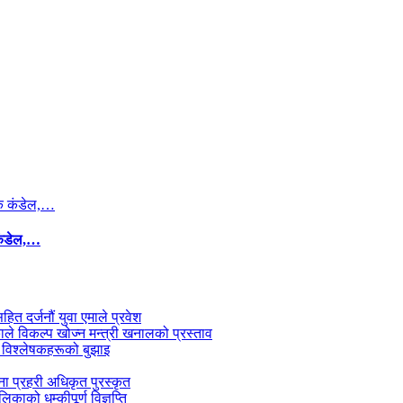
कंडेल,…
सहित दर्जनौं युवा एमाले प्रवेश
काले विकल्प खोज्न मन्त्री खनालको प्रस्ताव
 विश्लेषकहरूको बुझाइ
जना प्रहरी अधिकृत पुरस्कृत
काको धम्कीपूर्ण विज्ञप्ति