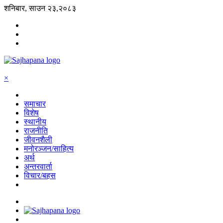
शनिबार, साउन २३,२०८३
×
समाचार
विशेष
स्थानीय
राजनीति
जीवनशैली
मनोरञ्जन/साहित्य
अर्थ
अन्तरवार्ता
विचार/बहस