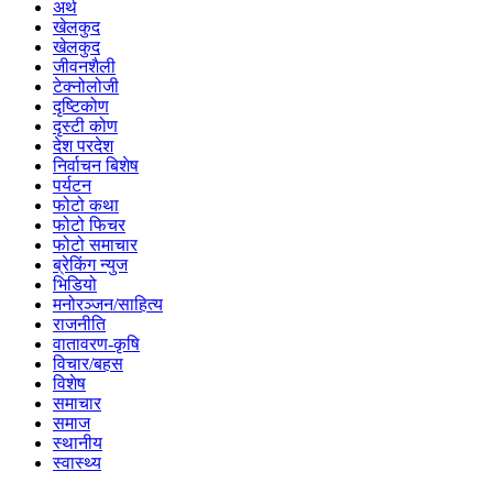
अर्थ
खेलकुद
खेलकुद
जीवनशैली
टेक्नोलोजी
दृष्टिकोण
दृस्टी कोण
देश परदेश
निर्वाचन बिशेष
पर्यटन
फोटो कथा
फोटो फिचर
फोटो समाचार
ब्रेकिंग न्युज
भिडियो
मनोरञ्जन/साहित्य
राजनीति
वातावरण-कृषि
विचार/बहस
विशेष
समाचार
समाज
स्थानीय
स्वास्थ्य