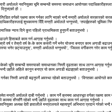
कुमारी अर्यालले नवनियुक्त भूमि सम्बन्धी समस्या समाधान आयोगका पदाधिकारीहरुल
न दिनुभएको हो ।
पिडित वर्गको पक्षमा काम गर्नका लागि भएको भन्दै मन्त्री अर्यालले सरकारको सरका
कारीहरुलाई शुभकामना दिँदै मन्त्री अर्यालले भन्नुभयो, ‘तपाईहरुको भूमिका निम्‍
ामाजिक न्याय दिने कुरा पहिलो प्राथमिकता हुनुपर्ने बताउनुभयो ।
ाउने हिसाबले काम गर्न आग्रह गर्नुभयो ।
दोस्रो वर्ष र तेस्रो वर्ष के-के काम कसरी गर्ने भनेर योजना बनाएर काम अगाडी बढा
ेर छट्याउनुस्’, मन्त्री अर्यालले भन्नुभयो’, ‘जिल्ला वर्गीकरण गरेर काम गर्नुस
नसकेको भूमि सम्बन्धी समस्याको समाधानका निम्ती दृढताका साथ लाग्न आग्रह गर्नु
 भन्दै उहाँले अहिले कानुन बनाएर यो काम अगाडी बढाइएको बताउनुभयो ।
गर्नका निम्ती अगाडी बढ्नुपर्ने अवस्था रहेको बताउनुभयो । ‘विगतका आयोगले काम
त मन्त्री अर्यालले दाबी गर्नुभयो । काम गर्ने क्रममा आधारभूत वर्गका पक्षमा काम न
ाममा सँगसँगै रहेको भन्दै उहाँले दृढताका साथ काम गर्न आग्रह गर्नुभयो ।
नियुक्त अध्यक्ष देवी ज्ञवालीले मन्त्रालयले महत्वपुर्ण अभिभारा प्रदान गरेको भन