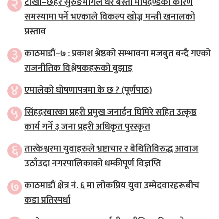
२
टोखा–छहरे सुरुङमार्गले धेरै बस्ती मापदण्डका कारण
समस्यामा पर्ने भएकाले विकल्प खोज्न मन्त्री खनालको
प्रस्ताव
३
काठमाडौं–७ : प्रकाश श्रेष्ठको सम्भावना मजबुत बन्दै गएको
राजनीतिक विश्लेषकहरूको बुझाइ
४
एमालेको घोषणापत्रमा के छ ? (पूर्णपाठ)
५
सिंहदरबारका प्रहरी प्रमुख जनार्दन घिमिरे सहित उत्कृष्ठ
कार्य गर्ने ३ जना प्रहरी अधिकृत पुरस्कृत
६
तारकेश्वरमा युवाहरुले भ्रष्टाचार र बेथितिविरुद्ध आवाज
उठाँउदा नगरपालिकाको धम्कीपूर्ण विज्ञप्ति
७
काठमाडौं क्षेत्र नं. ६ मा लोकप्रिय युवा उम्मेदवारहरूबीच
कडा प्रतिस्पर्धा