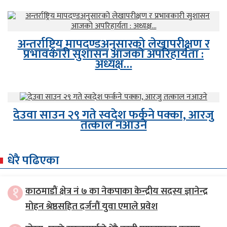
अन्तर्राष्ट्रिय मापदण्डअनुसारको लेखापरीक्षण र
प्रभावकारी सुशासन आजको अपरिहार्यता :
अध्यक्ष…
देउवा साउन २९ गते स्वदेश फर्कने पक्का, आरजु
तत्काल नआउने
धेरै पढिएका
१
काठमाडौं क्षेत्र नं ७ का नेकपाका केन्द्रीय सदस्य ज्ञानेन्द्र
मोहन श्रेष्ठसहित दर्जनौं युवा एमाले प्रवेश