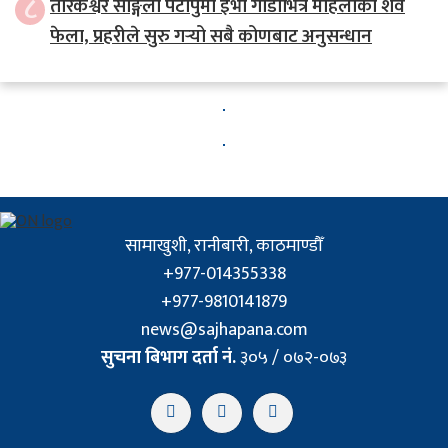
८
तारकेश्वर साङ्गला पटापुमा ईभी गाडीभित्र महिलाको शव
फेला, प्रहरीले सुरु गर्‍यो सबै कोणबाट अनुसन्धान
सामाखुशी, रानीबारी, काठमाण्डौँ
+977-014355338
+977-9810141879
news@sajhapana.com
सुचना बिभाग दर्ता नं.
३०५ / ०७२-०७३