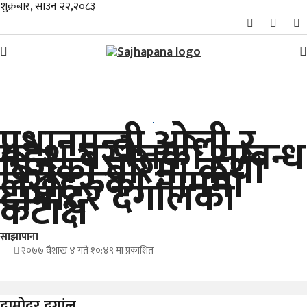
शुक्रबार, साउन २२,२०८३
समाचार
प्रधानमन्त्री ओली र
विशेष
महेश बस्नेतको सम्बन्ध
बिग्रेको बारेमा कथा
स्थानीय
लेख्नेहरुको नाममा
दामोदर दगांलको
कटाक्ष
राजनीति
जीवनशैली
साझापाना
२०७७ वैशाख ४ गते १०:४९ मा प्रकाशित
मनोरञ्जन/
साहित्य
दामोदर दगांल