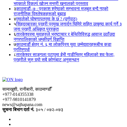
भएकाले विकल्प खोज्न मन्त्री खनालको प्रस्ताव
३
काठमाडौं–७ : प्रकाश श्रेष्ठको सम्भावना मजबुत बन्दै गएको
राजनीतिक विश्लेषकहरूको बुझाइ
४
एमालेको घोषणापत्रमा के छ ? (पूर्णपाठ)
५
सिंहदरबारका प्रहरी प्रमुख जनार्दन घिमिरे सहित उत्कृष्ठ कार्य गर्ने ३
जना प्रहरी अधिकृत पुरस्कृत
६
तारकेश्वरमा युवाहरुले भ्रष्टाचार र बेथितिविरुद्ध आवाज उठाँउदा
नगरपालिकाको धम्कीपूर्ण विज्ञप्ति
७
काठमाडौं क्षेत्र नं. ६ मा लोकप्रिय युवा उम्मेदवारहरूबीच कडा
प्रतिस्पर्धा
८
तारकेश्वर साङ्गला पटापुमा ईभी गाडीभित्र महिलाको शव फेला,
प्रहरीले सुरु गर्‍यो सबै कोणबाट अनुसन्धान
सामाखुशी, रानीबारी, काठमाण्डौँ
+977-014355338
+977-9810141879
news@sajhapana.com
सुचना बिभाग दर्ता नं.
३०५ / ०७२-०७३