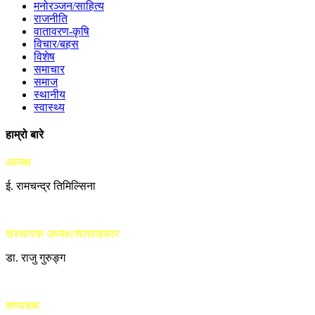
मनोरञ्जन/साहित्य
राजनीति
वातावरण-कृषि
विचार/बहस
विशेष
समाचार
समाज
स्थानीय
स्वास्थ्य
हाम्रो बारे
अध्यक्ष
ई. रामचन्द्र तिमिल्सिना
संस्थापक अध्यक्ष/सल्लाहकार
डा. राजु गुरुङ्ग
सम्पादक