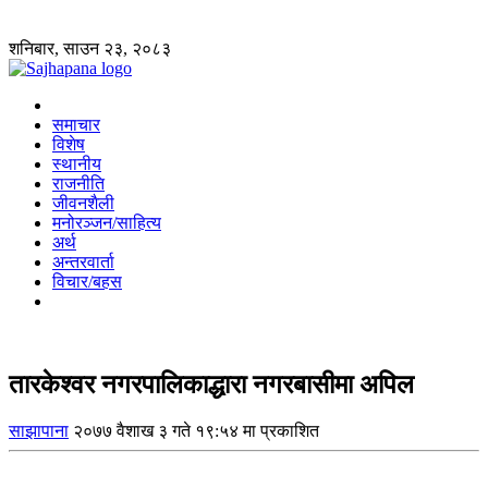
शनिबार, साउन २३, २०८३
समाचार
विशेष
स्थानीय
राजनीति
जीवनशैली
मनोरञ्जन/साहित्य
अर्थ
अन्तरवार्ता
विचार/बहस
तारकेश्वर नगरपालिकाद्धारा नगरबासीमा अपिल
साझापाना
२०७७ वैशाख ३ गते १९:५४ मा प्रकाशित