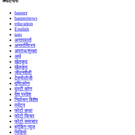
क्याटेगोरी
banner
bannernews
education
English
tags
अन्तरवार्ता
अन्तर्राष्ट्रिय
अपराध/सुरक्षा
अर्थ
खेलकुद
खेलकुद
जीवनशैली
टेक्नोलोजी
दृष्टिकोण
दृस्टी कोण
देश परदेश
निर्वाचन बिशेष
पर्यटन
फोटो कथा
फोटो फिचर
फोटो समाचार
ब्रेकिंग न्युज
भिडियो