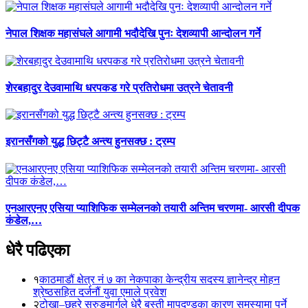
नेपाल शिक्षक महासंघले आगामी भदौदेखि पुनः देशव्यापी आन्दोलन गर्ने
शेरबहादुर देउवामाथि धरपकड गरे प्रतिरोधमा उत्रने चेतावनी
इरानसँगको युद्ध छिट्टै अन्त्य हुनसक्छ : ट्रम्प
एनआरएनए एसिया प्याशिफिक सम्मेलनको तयारी अन्तिम चरणमा- आरसी दीपक
कंडेल,…
धेरै पढिएका
१
काठमाडौं क्षेत्र नं ७ का नेकपाका केन्द्रीय सदस्य ज्ञानेन्द्र मोहन
श्रेष्ठसहित दर्जनौं युवा एमाले प्रवेश
२
टोखा–छहरे सुरुङमार्गले धेरै बस्ती मापदण्डका कारण समस्यामा पर्ने