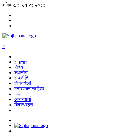
शनिबार, साउन २३,२०८३
×
समाचार
विशेष
स्थानीय
राजनीति
जीवनशैली
मनोरञ्जन/साहित्य
अर्थ
अन्तरवार्ता
विचार/बहस