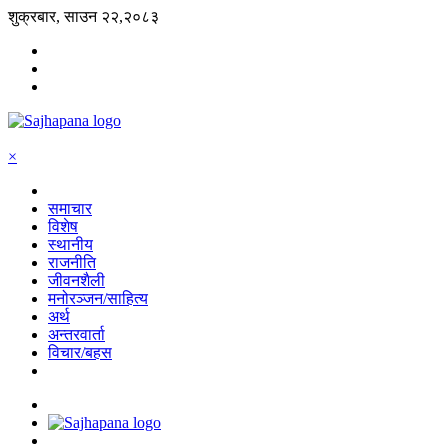
शुक्रबार, साउन २२,२०८३
×
समाचार
विशेष
स्थानीय
राजनीति
जीवनशैली
मनोरञ्जन/साहित्य
अर्थ
अन्तरवार्ता
विचार/बहस