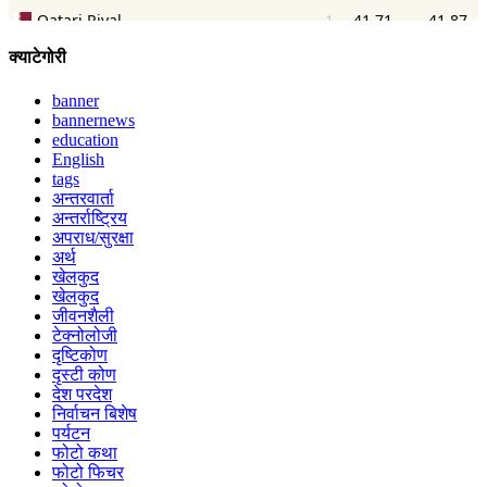
क्याटेगोरी
banner
bannernews
education
English
tags
अन्तरवार्ता
अन्तर्राष्ट्रिय
अपराध/सुरक्षा
अर्थ
खेलकुद
खेलकुद
जीवनशैली
टेक्नोलोजी
दृष्टिकोण
दृस्टी कोण
देश परदेश
निर्वाचन बिशेष
पर्यटन
फोटो कथा
फोटो फिचर