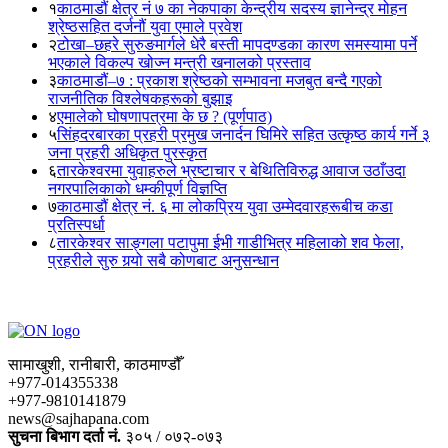
१
काठमाडौं क्षेत्र नं ७ का नेकपाका केन्द्रीय सदस्य ज्ञानेन्द्र मोहन
श्रेष्ठसहित दर्जनौं युवा एमाले प्रवेश
२
टोखा–छहरे सुरुङमार्गले धेरै बस्ती मापदण्डका कारण समस्यामा पर्ने
भएकाले विकल्प खोज्न मन्त्री खनालको प्रस्ताव
३
काठमाडौं–७ : प्रकाश श्रेष्ठको सम्भावना मजबुत बन्दै गएको
राजनीतिक विश्लेषकहरूको बुझाइ
४
एमालेको घोषणापत्रमा के छ ? (पूर्णपाठ)
५
सिंहदरबारका प्रहरी प्रमुख जनार्दन घिमिरे सहित उत्कृष्ठ कार्य गर्ने ३
जना प्रहरी अधिकृत पुरस्कृत
६
तारकेश्वरमा युवाहरुले भ्रष्टाचार र बेथितिविरुद्ध आवाज उठाँउदा
नगरपालिकाको धम्कीपूर्ण विज्ञप्ति
७
काठमाडौं क्षेत्र नं. ६ मा लोकप्रिय युवा उम्मेदवारहरूबीच कडा
प्रतिस्पर्धा
८
तारकेश्वर साङ्गला पटापुमा ईभी गाडीभित्र महिलाको शव फेला,
प्रहरीले सुरु गर्‍यो सबै कोणबाट अनुसन्धान
सामाखुशी, रानीबारी, काठमाण्डौँ
+977-014355338
+977-9810141879
news@sajhapana.com
सुचना बिभाग दर्ता नं.
३०५ / ०७२-०७३