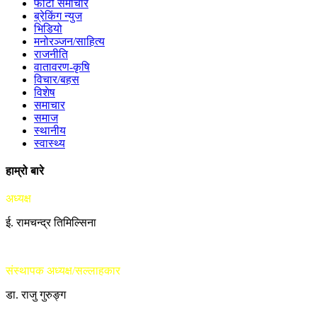
फोटो समाचार
ब्रेकिंग न्युज
भिडियो
मनोरञ्जन/साहित्य
राजनीति
वातावरण-कृषि
विचार/बहस
विशेष
समाचार
समाज
स्थानीय
स्वास्थ्य
हाम्रो बारे
अध्यक्ष
ई. रामचन्द्र तिमिल्सिना
संस्थापक अध्यक्ष/सल्लाहकार
डा. राजु गुरुङ्ग