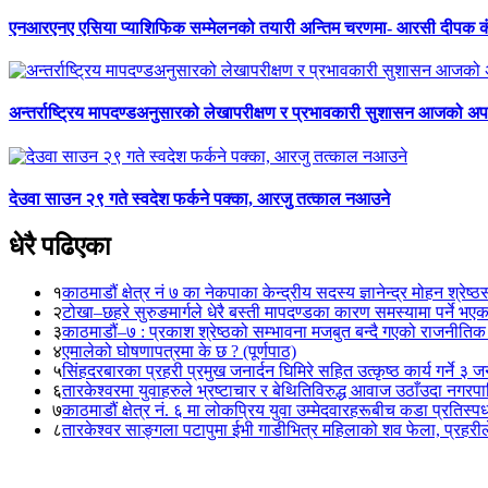
एनआरएनए एसिया प्याशिफिक सम्मेलनको तयारी अन्तिम चरणमा- आरसी दीपक 
अन्तर्राष्ट्रिय मापदण्डअनुसारको लेखापरीक्षण र प्रभावकारी सुशासन आजको अपर
देउवा साउन २९ गते स्वदेश फर्कने पक्का, आरजु तत्काल नआउने
धेरै पढिएका
१
काठमाडौं क्षेत्र नं ७ का नेकपाका केन्द्रीय सदस्य ज्ञानेन्द्र मोहन श्रेष्ठ
२
टोखा–छहरे सुरुङमार्गले धेरै बस्ती मापदण्डका कारण समस्यामा पर्ने भए
३
काठमाडौं–७ : प्रकाश श्रेष्ठको सम्भावना मजबुत बन्दै गएको राजनीतिक
४
एमालेको घोषणापत्रमा के छ ? (पूर्णपाठ)
५
सिंहदरबारका प्रहरी प्रमुख जनार्दन घिमिरे सहित उत्कृष्ठ कार्य गर्ने ३ 
६
तारकेश्वरमा युवाहरुले भ्रष्टाचार र बेथितिविरुद्ध आवाज उठाँउदा नगरपालि
७
काठमाडौं क्षेत्र नं. ६ मा लोकप्रिय युवा उम्मेदवारहरूबीच कडा प्रतिस्पर्
८
तारकेश्वर साङ्गला पटापुमा ईभी गाडीभित्र महिलाको शव फेला, प्रहरीले