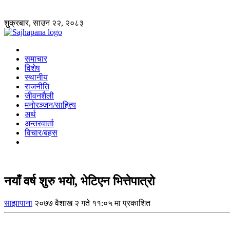
शुक्रबार, साउन २२, २०८३
समाचार
विशेष
स्थानीय
राजनीति
जीवनशैली
मनोरञ्जन/साहित्य
अर्थ
अन्तरवार्ता
विचार/बहस
नयाँ वर्ष शुरु भयो, भेटिएन भित्तेपात्रो
साझापाना
२०७७ वैशाख २ गते ११:०५ मा प्रकाशित