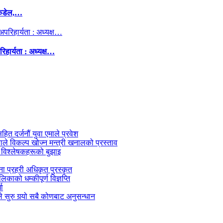
कंडेल,…
िहार्यता : अध्यक्ष…
सहित दर्जनौं युवा एमाले प्रवेश
काले विकल्प खोज्न मन्त्री खनालको प्रस्ताव
 विश्लेषकहरूको बुझाइ
जना प्रहरी अधिकृत पुरस्कृत
काको धम्कीपूर्ण विज्ञप्ति
धा
 सुरु गर्‍यो सबै कोणबाट अनुसन्धान