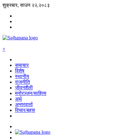
शुक्रबार, साउन २२,२०८३
×
समाचार
विशेष
स्थानीय
राजनीति
जीवनशैली
मनोरञ्जन/साहित्य
अर्थ
अन्तरवार्ता
विचार/बहस