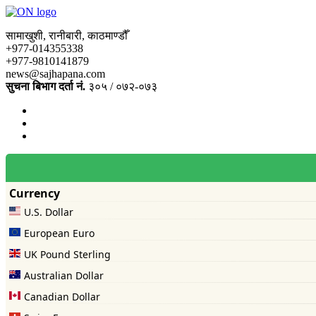
सामाखुशी, रानीबारी, काठमाण्डौँ
+977-014355338
+977-9810141879
news@sajhapana.com
सुचना बिभाग दर्ता नं.
३०५ / ०७२-०७३