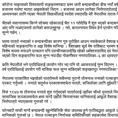
कोरोना भाइरसको विश्वव्यापी सङ्क्रमणबाट बच्न जारी बन्दाबन्दीका बीच नयाँ वर्ष 
बजारमा यथेष्ट मात्रा आइसकेको थिएन । बजारमा आउन लागेका भित्तेपात्रोलाई प
अध्ययनका लागि गएका नेपाली विद्यार्थीलाई स्वदेश ल्याएपछि धेरै नेपालीमा त्रा
चैतको मसान्तसम्म किन्ने सोचमा रहेकालाई चैत ११ गतेदेखि नै शुरु भएको बन्दाबन्
आए पनि नआएजस्तो लागेको बताउनुहुन्छ । गते, बारलगायत विषय हेर्न प्रयोग गरिने
सुन्ने गर्छन् ।
घरमा पात्रो नभएको र बन्दाबन्दीका कारण गुरु पुरोहित आउन नसकेकाले वैशाख स
महिनाको सङ्क्रान्ति त अझ विशेष मानिन्छ । वैशाखमा सूर्य मेष राशिबाट भ्रमण शुर
विशेष रूपमा मनाउने प्रचलन पनि प्राचीनकालदेखि रहेको धर्मशास्त्रविद् एवं नेप
भएको दिन सङ्क्रान्ति फल सुन्न नपाउँदा गोकर्णेश्वर नगरपालिका–६ का ध्रवप
कति नेपालीले भने प्रविधिलाई उपयोग गरेर भए पनि यो अवसरलाई गुम्न दिएनन् ।
वर्ष प्रविधिलाई उपयोग गरी मासिक फल सुन्न सकिएको शङ्खरापुर नगरपालिका सुनट
नेपालमा प्रकाशित भइरहेको पात्रोमध्ये सबैभन्दा पुरानो तोयनाथ पन्तको पञ्चा
प्रकट गर्नुभयो । पन्तले चतुर्भज प्रकाशनमार्फत पात्रो, सजिलोका लागि दुईथरि 
विसं १९४७ मा तोयनाथ पन्तले शुरु गर्नुभएको पात्रोलाई उहाँका चौथो पुस्ताले 
सामाजिक सञ्जालमार्फत क्षमा माग्दै उहाँले चिनजानका मानिसलाई आफूले वैशाख म
भित्तेपात्रो नपाएकामा गुनासो गरे ।
फोनबाटै माफी माग्दै बन्दाबन्दी खुल्नेबित्तिकै सेवा उपलब्ध हुने प्रतिबद्धता
मानिसको गुनासो छ । नेपाल पञ्चाङ्ग निर्णायक समितिसँगको सहकार्यमा विभा