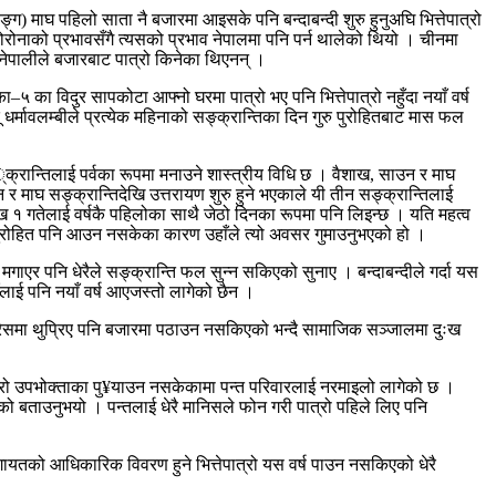
ङ्ग) माघ पहिलो साता नै बजारमा आइसके पनि बन्दाबन्दी शुरु हुनुअघि भित्तेपात्रो
रोनाको प्रभावसँगै त्यसको प्रभाव नेपालमा पनि पर्न थालेको थियो । चीनमा
ै नेपालीले बजारबाट पात्रो किनेका थिएनन् ।
५ का विदुर सापकोटा आफ्नो घरमा पात्रो भए पनि भित्तेपात्रो नहुँदा नयाँ वर्ष
धर्मावलम्बीले प्रत्येक महिनाको सङ्क्रान्तिका दिन गुरु पुरोहितबाट मास फल
क्रान्तिलाई पर्वका रूपमा मनाउने शास्त्रीय विधि छ । वैशाख, साउन र माघ
यन र माघ सङ्क्रान्तिदेखि उत्तरायण शुरु हुने भएकाले यी तीन सङ्क्रान्तिलाई
शाख १ गतेलाई वर्षकै पहिलोका साथै जेठो दिनका रूपमा पनि लिइन्छ । यति महत्व
 पुरोहित पनि आउन नसकेका कारण उहाँले त्यो अवसर गुमाउनुभएको हो ।
एर पनि धेरैले सङ्क्रान्ति फल सुन्न सकिएको सुनाए । बन्दाबन्दीले गर्दा यस
लाई पनि नयाँ वर्ष आएजस्तो लागेको छैन ।
 प्रेसमा थुप्रिए पनि बजारमा पठाउन नसकिएको भन्दै सामाजिक सञ्जालमा दुःख
ेपात्रो उपभोक्ताका पु¥याउन नसकेकामा पन्त परिवारलाई नरमाइलो लागेको छ ।
को बताउनुभयो । पन्तलाई धेरै मानिसले फोन गरी पात्रो पहिले लिए पनि
ालगायतको आधिकारिक विवरण हुने भित्तेपात्रो यस वर्ष पाउन नसकिएको धेरै