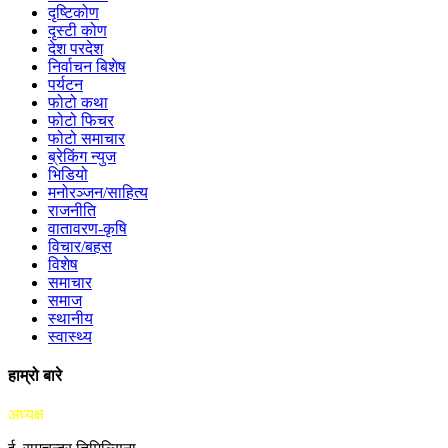
दृष्टिकोण
दृस्टी कोण
देश परदेश
निर्वाचन बिशेष
पर्यटन
फोटो कथा
फोटो फिचर
फोटो समाचार
ब्रेकिंग न्युज
भिडियो
मनोरञ्जन/साहित्य
राजनीति
वातावरण-कृषि
विचार/बहस
विशेष
समाचार
समाज
स्थानीय
स्वास्थ्य
हाम्रो बारे
अध्यक्ष