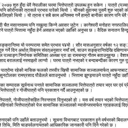
२०७७ शुरु हुँदा धेरै नेपालीका घरमा भित्तेपात्रो उपलब्ध हुन सकेन । पात्रो (पञ्चा
नि कोरोनाको त्रासले प्रभाव पारेको थियो । चीनको वुहानमा पुसमै शुरु भएको को
स फैलिएको थियो । यो त्रास र सबै काम अन्तिममा गर्ने हाम्रो बानीका कारण पनि धेर
दी चैत मसान्तसम्म पनि नखुल्दा किन्ने अवसर जुटेन । कागेश्वरी मनोहरा नगरपालिका–
 पात्रो भित्तामा नहुँदा हेर्न असहज भएको उहाँको अनुभव छ । वैदिक सनातन हिन्दू 
ङ्क्रान्तिमा यो परम्परामा समेत प्रभाव प¥यो । सौर मासअनुसार वर्षका १२ सङ््
ु गर्ने दिन अर्थात् विक्रम संवत्अनुसार नयाँ वर्ष, साउन सङ्क्रान्तिदेखि दक्षिणा
ाल पञ्चाङ्ग निर्णायक समितिका अध्यक्ष प्रा डा रामचन्द्र गौतम बताउनुहुन्छ । वै
्रसाद बराललाई नरमाइलो लाग्यो । घरमा पात्रो नभएको र बन्दाबन्दीका कारण गुरु
 पात्रोमा रहेको मासिक फलको तस्वीर खिची सामाजिक सञ्जालमार्फत् आफन्तबाट मगा
ोलका रामप्रसाद पौडेलले बताउनुभयो । भित्तामा झुण्ड्याउने पात्रो नहुँदा उहाँ
ङ्गका सम्पादक सूर्यनाथ पन्तले सामाजिक सञ्जालमा भित्तेपात्रो तयार भएर घर एवं
भित्तेपात्रो र गोजीपात्रो पनि प्रकाशन गर्दै आउनुभएको छ ।
भित्तेपात्रो, गोजीपात्रोसहित निरन्तरता दिनुभएको हो । यस वर्ष तयार भएको भित्त
हिनाको भित्तेपात्रोको पेज सामाजिक सञ्जालको म्यासेन्जरमार्फत ग्राहकलाई दिए
 आफूले जनाएको पनि उहाँले बताउनुभयो । सूचना विभागबाट प्रकाशन हुने वर्षभरको बिद
गले तिथि, मिति चाडपर्वलगायतको आधिकारिक जानकारी पनि दिने गरेको छ ।