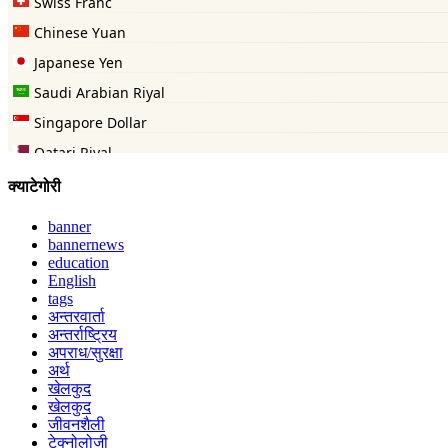
क्याटेगोरी
banner
bannernews
education
English
tags
अन्तरवार्ता
अन्तर्राष्ट्रिय
अपराध/सुरक्षा
अर्थ
खेलकुद
खेलकुद
जीवनशैली
टेक्नोलोजी