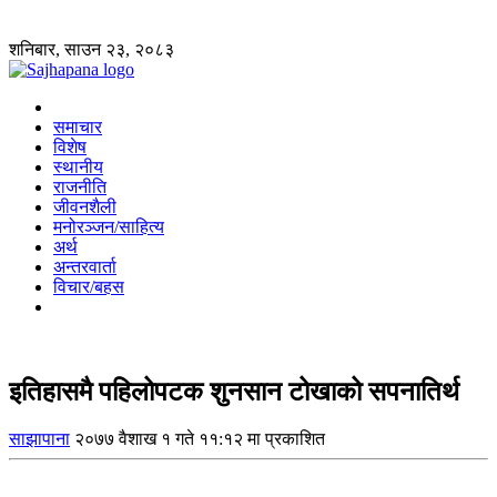
शनिबार, साउन २३, २०८३
समाचार
विशेष
स्थानीय
राजनीति
जीवनशैली
मनोरञ्जन/साहित्य
अर्थ
अन्तरवार्ता
विचार/बहस
इतिहासमै पहिलोपटक शुनसान टोखाको सपनातिर्थ
साझापाना
२०७७ वैशाख १ गते ११:१२ मा प्रकाशित