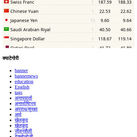
क्याटेगोरी
banner
bannernews
education
English
tags
अन्तरवार्ता
अन्तर्राष्ट्रिय
अपराध/सुरक्षा
अर्थ
खेलकुद
खेलकुद
जीवनशैली
टेक्नोलोजी