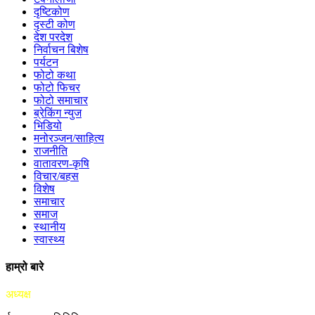
दृष्टिकोण
दृस्टी कोण
देश परदेश
निर्वाचन बिशेष
पर्यटन
फोटो कथा
फोटो फिचर
फोटो समाचार
ब्रेकिंग न्युज
भिडियो
मनोरञ्जन/साहित्य
राजनीति
वातावरण-कृषि
विचार/बहस
विशेष
समाचार
समाज
स्थानीय
स्वास्थ्य
हाम्रो बारे
अध्यक्ष