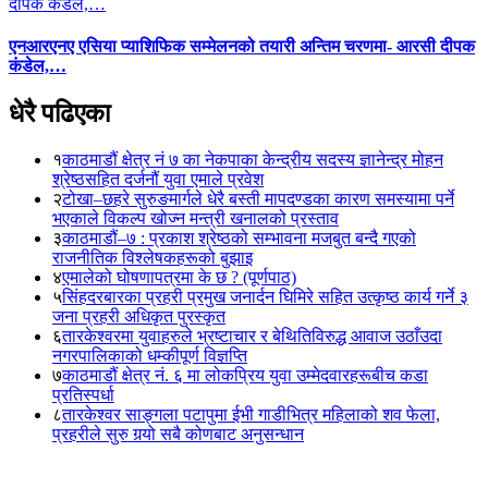
एनआरएनए एसिया प्याशिफिक सम्मेलनको तयारी अन्तिम चरणमा- आरसी दीपक
कंडेल,…
धेरै पढिएका
१
काठमाडौं क्षेत्र नं ७ का नेकपाका केन्द्रीय सदस्य ज्ञानेन्द्र मोहन
श्रेष्ठसहित दर्जनौं युवा एमाले प्रवेश
२
टोखा–छहरे सुरुङमार्गले धेरै बस्ती मापदण्डका कारण समस्यामा पर्ने
भएकाले विकल्प खोज्न मन्त्री खनालको प्रस्ताव
३
काठमाडौं–७ : प्रकाश श्रेष्ठको सम्भावना मजबुत बन्दै गएको
राजनीतिक विश्लेषकहरूको बुझाइ
४
एमालेको घोषणापत्रमा के छ ? (पूर्णपाठ)
५
सिंहदरबारका प्रहरी प्रमुख जनार्दन घिमिरे सहित उत्कृष्ठ कार्य गर्ने ३
जना प्रहरी अधिकृत पुरस्कृत
६
तारकेश्वरमा युवाहरुले भ्रष्टाचार र बेथितिविरुद्ध आवाज उठाँउदा
नगरपालिकाको धम्कीपूर्ण विज्ञप्ति
७
काठमाडौं क्षेत्र नं. ६ मा लोकप्रिय युवा उम्मेदवारहरूबीच कडा
प्रतिस्पर्धा
८
तारकेश्वर साङ्गला पटापुमा ईभी गाडीभित्र महिलाको शव फेला,
प्रहरीले सुरु गर्‍यो सबै कोणबाट अनुसन्धान