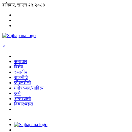
शनिबार, साउन २३,२०८३
×
समाचार
विशेष
स्थानीय
राजनीति
जीवनशैली
मनोरञ्जन/साहित्य
अर्थ
अन्तरवार्ता
विचार/बहस