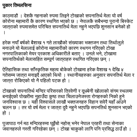
पुकार तिमलसिना
काठमाडौ । देशकै गहनाको रुपमा लिइने टोखाको सपनातिर्थ मेला यो वर्ष
कोरोना महामारी कै कारण स्थगित भएको छ । नेपालकै सबैभन्दा पुरानो बिस्केट
जात्राको रुपमासमेत परिचित सपनातिर्थ मेला नहुने भएपछि शुनसान बनेको हो
।
हरेक नयाँ बर्षको बैशाख १ गते लाखौको संख्याका भक्तजन तथा तिर्थालुले
मनाउने यो मेलालाई कोरोना महामारीको कारण स्थगन गरिएको टोखा
नगरपालिकाको मेयर प्रकाश अधिकारीले बताए । उनले भने, टोखामा
सपनातिर्थको मेलासहित सम्पूर्ण जात्राहरु स्थगित गरिएका छन् ।
ऐतिहासिक तथा साँस्कृतिक महत्व बोकेको टोखामा हरेक वैशाख १ देखि ४
गतेसम्म जात्रा मनाइदै आएको थियो । स्थानीयहरुका अनुसार सपनतिर्थ मेला र
जात्रा रोकिएको यो नै पहिलो पटक हो ।
टोखाको सपनातिर्थ मन्दिर परिसरको त्रिवेणी र दूधबेनी खोलाको संगम स्थलमा
बनाईएको पोखरीमा नुहाउँदा कुष्ठ तथा चिलाउनेजस्ता रोगहरुको निको हुने
जनविश्वास छ । यही विश्वासले लाखौ भक्तजनहरु विहान सवेरै यहाँ आउने
चलन छ । तर यो वर्ष मेला र जात्रा दुवै नहुने भएपछि सपनतिर्थ शुनसान भएको
हो ।
पुजापाठ गर्न मठ मन्दिरहरुमा घुइँचो नहोस् भनेर नेपाल प्रहरी तथा सेनाका
जवानहरुले गस्ती गरिरहेका छन् । टोखा चाकुको लागि पनि प्रसिद्ध ठाउँ हो ।