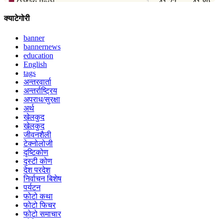
क्याटेगोरी
banner
bannernews
education
English
tags
अन्तरवार्ता
अन्तर्राष्ट्रिय
अपराध/सुरक्षा
अर्थ
खेलकुद
खेलकुद
जीवनशैली
टेक्नोलोजी
दृष्टिकोण
दृस्टी कोण
देश परदेश
निर्वाचन बिशेष
पर्यटन
फोटो कथा
फोटो फिचर
फोटो समाचार