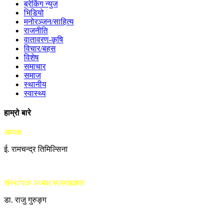
ब्रेकिंग न्युज
भिडियो
मनोरञ्जन/साहित्य
राजनीति
वातावरण-कृषि
विचार/बहस
विशेष
समाचार
समाज
स्थानीय
स्वास्थ्य
हाम्रो बारे
अध्यक्ष
ई. रामचन्द्र तिमिल्सिना
संस्थापक अध्यक्ष/सल्लाहकार
डा. राजु गुरुङ्ग