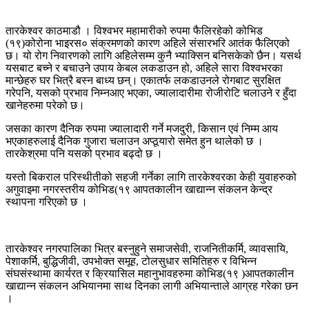
तारकेश्वर काठमाडौ । विश्वभर महामारीको रुपमा फैलिरहेको कोभिड
(१९)कोरोना भाइरस० संक्रमणको कारण अहिले संसारभरि आतंक फैलिएको
छ। यो रोग निवारणको लागि अहिलेसम्म कुनै भ्याक्सिन बनिसकेको छैन। यसर्थ
यसबाट बच्ने र बचाउने उपाय केबल लकडाउन हो, अहिले सारा विश्वभरका
मान्छेहरु घर भित्रै बस्न बाध्य छन्। एकातर्फ लकडाउनले रोगबाट सुरक्षित
गरेपनि, यसको प्रभाव निम्नआए भएका, ज्यालादारीमा रोजीरोटि चलाउने र हुँदा
खानेहरुमा परेको छ।
जसका कारण दैनिक रुपमा ज्यालादारी गर्ने मजदुरी, किसान एवं निम्म आय
भएकाहरुलाई दैनिक गुजारा चलाउन अप्ठूयारो समेत हुन थालेको छ ।
तारकेश्रमा पनि यसको प्रभाव बढ्दो छ ।
यस्तो बिकराल परिस्थीतीको सहजी गर्नेका लागि तारकेश्वरका केही युवाहरुको
अगुवाइमा नगरस्तरीय कोभिड(१९ आपतकालीन खाद्यान्न संकलन केन्द्र
स्थापना गरिएको छ ।
तारकेश्वर नगरपालिका भित्र बस्नुहुने समाजसेवी, राजनितीकर्मि, व्यावसायि,
पेशाकर्मि, बुद्धिजीवी, उपभोक्त समूह, टोलसुधार समितिहरु र विभिन्न
संघसंस्थामा कार्यरत र क्रियासिल महानुभावहरुमा कोभिड(१९ )आपतकालीन
खाद्यान्न संकलन अभियानमा साथ दिनका लागी अभियान्ताले आग्रह गरेका छन
।