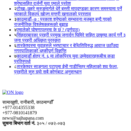
श्रेष्ठसहित दर्जनौं युवा एमाले प्रवेश
२
टोखा–छहरे सुरुङमार्गले धेरै बस्ती मापदण्डका कारण समस्यामा पर्ने
भएकाले विकल्प खोज्न मन्त्री खनालको प्रस्ताव
३
काठमाडौं–७ : प्रकाश श्रेष्ठको सम्भावना मजबुत बन्दै गएको
राजनीतिक विश्लेषकहरूको बुझाइ
४
एमालेको घोषणापत्रमा के छ ? (पूर्णपाठ)
५
सिंहदरबारका प्रहरी प्रमुख जनार्दन घिमिरे सहित उत्कृष्ठ कार्य गर्ने ३
जना प्रहरी अधिकृत पुरस्कृत
६
तारकेश्वरमा युवाहरुले भ्रष्टाचार र बेथितिविरुद्ध आवाज उठाँउदा
नगरपालिकाको धम्कीपूर्ण विज्ञप्ति
७
काठमाडौं क्षेत्र नं. ६ मा लोकप्रिय युवा उम्मेदवारहरूबीच कडा
प्रतिस्पर्धा
८
तारकेश्वर साङ्गला पटापुमा ईभी गाडीभित्र महिलाको शव फेला,
प्रहरीले सुरु गर्‍यो सबै कोणबाट अनुसन्धान
सामाखुशी, रानीबारी, काठमाण्डौँ
+977-014355338
+977-9810141879
news@sajhapana.com
सुचना बिभाग दर्ता नं.
३०५ / ०७२-०७३