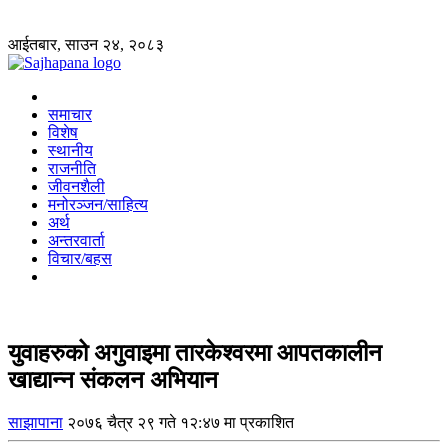
आईतबार, साउन २४, २०८३
समाचार
विशेष
स्थानीय
राजनीति
जीवनशैली
मनोरञ्जन/साहित्य
अर्थ
अन्तरवार्ता
विचार/बहस
युवाहरुको अगुवाइमा तारकेश्वरमा आपतकालीन
खाद्यान्न संकलन अभियान
साझापाना
२०७६ चैत्र २९ गते १२:४७ मा प्रकाशित