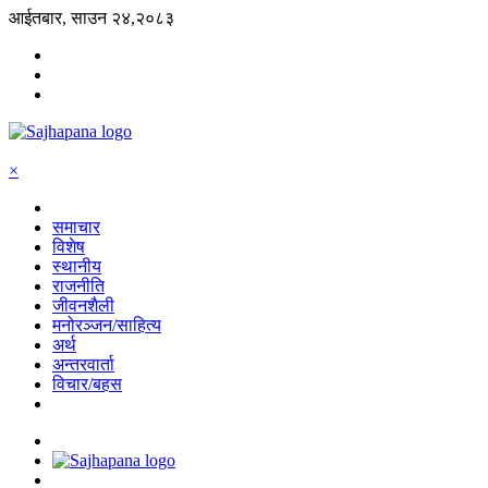
आईतबार, साउन २४,२०८३
×
समाचार
विशेष
स्थानीय
राजनीति
जीवनशैली
मनोरञ्जन/साहित्य
अर्थ
अन्तरवार्ता
विचार/बहस