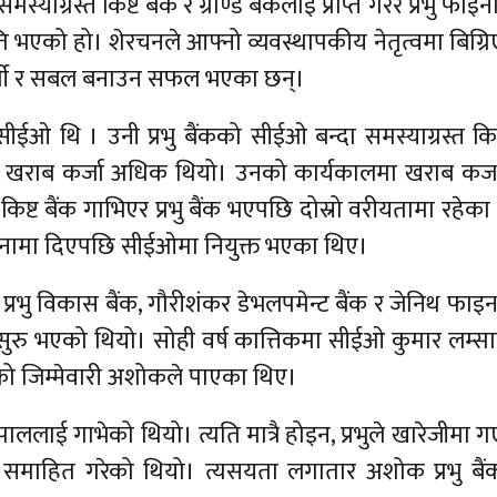
ग्रस्त किष्ट बैंक र ग्राण्ड बैंकलाई प्राप्त गरेर प्रभु फाइना
रोन्नति भएको हो। शेरचनले आफ्नो व्यवस्थापकीय नेतृत्वमा बिग्र
स्पर्धी र सबल बनाउन सफल भएका छन्।
ीईओ थि । उनी प्रभु बैंकको सीईओ बन्दा समस्याग्रस्त किष
भुको खराब कर्जा अधिक थियो। उनको कार्यकालमा खराब कर्
िष्ट बैंक गाभिएर प्रभु बैंक भएपछि दोस्रो वरीयतामा रहेका
ीनामा दिएपछि सीईओमा नियुक्त भएका थिए।
 प्रभु विकास बैंक, गौरीशंकर डेभलपमेन्ट बैंक र जेनिथ फाइन
र सुरु भएको थियो। सोही वर्ष कात्तिकमा सीईओ कुमार लम्स
को जिम्मेवारी अशोकले पाएका थिए।
क नेपाललाई गाभेको थियो। त्यति मात्रै होइन, प्रभुले खारेजीमा 
समाहित गरेको थियो। त्यसयता लगातार अशोक प्रभु बै