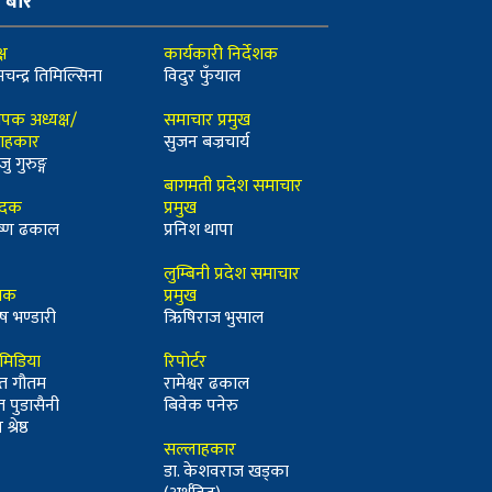
ो बारे
्ष
कार्यकारी निर्देशक
मचन्द्र तिमिल्सिना
विदुर फुँयाल
ापक अध्यक्ष/
समाचार प्रमुख
ाहकार
सुजन बज्रचार्य
जु गुरुङ्ग
बागमती प्रदेश समाचार
ादक
प्रमुख
कृष्ण ढकाल
प्रनिश थापा
लुम्बिनी प्रदेश समाचार
्धक
प्रमुख
ष भण्डारी
ऋिषिराज भुसाल
ीमिडिया
रिपोर्टर
त गौतम
रामेश्वर ढकाल
त पुडासैनी
बिवेक पनेरु
श्रेष्ठ
सल्लाहकार
डा. केशवराज खड्का