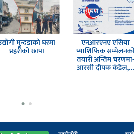
एनआरएनए एसिया
अन्तर्राष्ट्रिय
प्याशिफिक सम्मेलनको
मापदण्डअनुसारको
तयारी अन्तिम चरणमा-
लेखापरीक्षण र
आरसी दीपक कंडेल,…
प्रभावकारी सुशासन
आजको अपरिहार्यता :
अध्यक्ष…