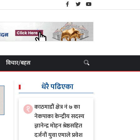
विचार/बहस
धेरै पढिएका
१
काठमाडौं क्षेत्र नं ७ का
नेकपाका केन्द्रीय सदस्य
ज्ञानेन्द्र मोहन श्रेष्ठसहित
दर्जनौं युवा एमाले प्रवेश