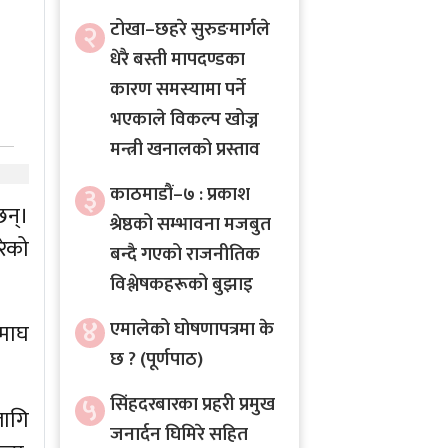
२
टोखा–छहरे सुरुङमार्गले
धेरै बस्ती मापदण्डका
कारण समस्यामा पर्ने
भएकाले विकल्प खोज्न
मन्त्री खनालको प्रस्ताव
३
काठमाडौं–७ : प्रकाश
छन्।
श्रेष्ठको सम्भावना मजबुत
रेको
बन्दै गएको राजनीतिक
विश्लेषकहरूको बुझाइ
४
एमालेको घोषणापत्रमा के
 माघ
छ ? (पूर्णपाठ)
५
सिंहदरबारका प्रहरी प्रमुख
लागि
जनार्दन घिमिरे सहित