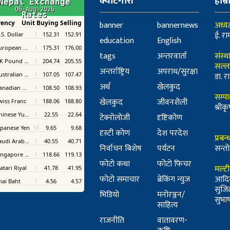
क्याटेगोरी
हाम्र
banner
bannernews
अध्यक
ई. रा
education
English
tags
अन्तरवार्ता
संस्थ
सल्ल
अन्तर्राष्ट्रिय
अपराध/सुरक्षा
डा. रा
अर्थ
खेलकुद
सम्प
खेलकुद
जीवनशैली
श्री
टेक्नोलोजी
दृष्टिकोण
दृस्टी कोण
देश परदेश
प्रबन
निर्वाचन बिशेष
पर्यटन
सन्तो
फोटो कथा
फोटो फिचर
मल्ट
फोटो समाचार
ब्रेकिंग न्युज
आदि
सुजि
भिडियो
मनोरञ्जन/
सुभाष 
साहित्य
राजनीति
वातावरण-