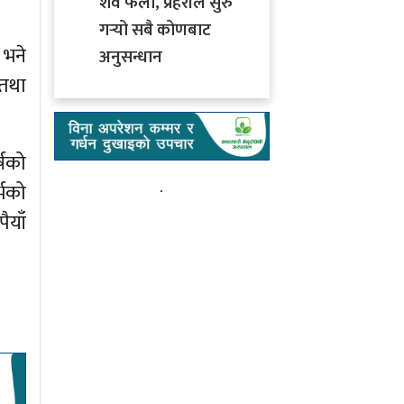
शव फेला, प्रहरीले सुरु
गर्‍यो सबै कोणबाट
 भने
अनुसन्धान
 तथा
्षको
्भको
ैयाँ