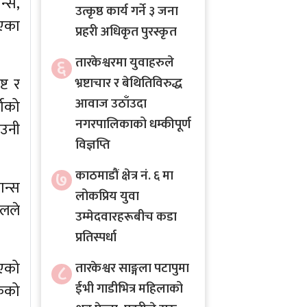
न्स,
उत्कृष्ठ कार्य गर्ने ३ जना
िएका
प्रहरी अधिकृत पुरस्कृत
६
तारकेश्वरमा युवाहरुले
्ट र
भ्रष्टाचार र बेथितिविरुद्ध
आवाज उठाँउदा
जाको
नगरपालिकाको धम्कीपूर्ण
 उनी
विज्ञप्ति
७
काठमाडौं क्षेत्र नं. ६ मा
ान्स
लोकप्रिय युवा
ालले
उम्मेदवारहरूबीच कडा
प्रतिस्पर्धा
गएको
८
तारकेश्वर साङ्गला पटापुमा
ईभी गाडीभित्र महिलाको
ंकको