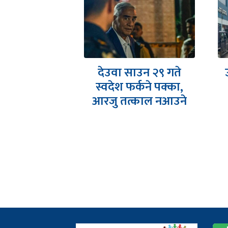
ाउन २९ गते
उद्योगी मुन्दडाको घरमा
र्कने पक्का,
प्रहरीको छापा
्काल नआउने