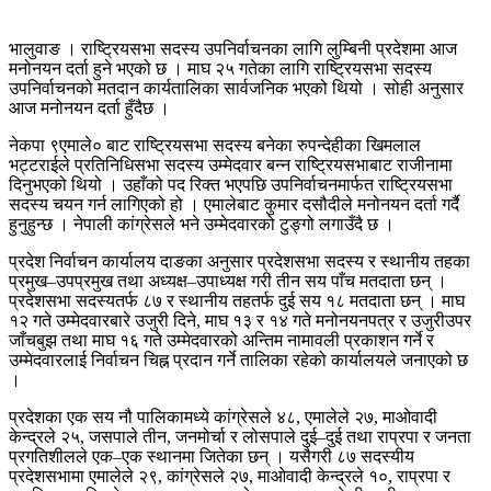
भालुवाङ । राष्ट्रियसभा सदस्य उपनिर्वाचनका लागि लुम्बिनी प्रदेशमा आज
मनोनयन दर्ता हुने भएको छ । माघ २५ गतेका लागि राष्ट्रियसभा सदस्य
उपनिर्वाचनको मतदान कार्यतालिका सार्वजनिक भएको थियो । सोही अनुसार
आज मनोनयन दर्ता हुँदैछ ।
नेकपा ९एमाले० बाट राष्ट्रियसभा सदस्य बनेका रुपन्देहीका खिमलाल
भट्टराईले प्रतिनिधिसभा सदस्य उम्मेदवार बन्न राष्ट्रियसभाबाट राजीनामा
दिनुभएको थियो । उहाँको पद रिक्त भएपछि उपनिर्वाचनमार्फत राष्ट्रियसभा
सदस्य चयन गर्न लागिएको हो । एमालेबाट कुमार दसौदीले मनोनयन दर्ता गर्दै
हुनुहुन्छ । नेपाली कांग्रेसले भने उम्मेदवारको टुङ्गो लगाउँदै छ ।
प्रदेश निर्वाचन कार्यालय दाङका अनुसार प्रदेशसभा सदस्य र स्थानीय तहका
प्रमुख–उपप्रमुख तथा अध्यक्ष–उपाध्यक्ष गरी तीन सय पाँच मतदाता छन् ।
प्रदेशसभा सदस्यतर्फ ८७ र स्थानीय तहतर्फ दुई सय १८ मतदाता छन् । माघ
१२ गते उम्मेदवारबारे उजुरी दिने, माघ १३ र १४ गते मनोनयनपत्र र उजुरीउपर
जाँचबुझ तथा माघ १६ गते उम्मेदवारको अन्तिम नामावली प्रकाशन गर्ने र
उम्मेदवारलाई निर्वाचन चिह्न प्रदान गर्ने तालिका रहेको कार्यालयले जनाएको छ
।
प्रदेशका एक सय नौ पालिकामध्ये कांग्रेसले ४८, एमालेले २७, माओवादी
केन्द्रले २५, जसपाले तीन, जनमोर्चा र लोसपाले दुई–दुई तथा राप्रपा र जनता
प्रगतिशीलले एक–एक स्थानमा जितेका छन् । यसैगरी ८७ सदस्यीय
प्रदेशसभामा एमालेले २९, कांग्रेसले २७, माओवादी केन्द्रले १०, राप्रपा र