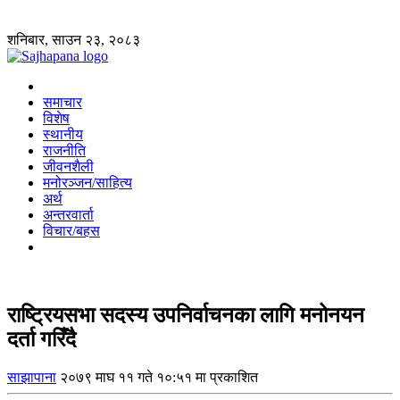
शनिबार, साउन २३, २०८३
समाचार
विशेष
स्थानीय
राजनीति
जीवनशैली
मनोरञ्जन/साहित्य
अर्थ
अन्तरवार्ता
विचार/बहस
राष्ट्रियसभा सदस्य उपनिर्वाचनका लागि मनोनयन
दर्ता गरिँदै
साझापाना
२०७९ माघ ११ गते १०:५१ मा प्रकाशित