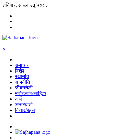
शनिबार, साउन २३,२०८३
×
समाचार
विशेष
स्थानीय
राजनीति
जीवनशैली
मनोरञ्जन/साहित्य
अर्थ
अन्तरवार्ता
विचार/बहस