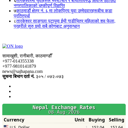
६
तारकेश्वरमा युवाहरुले भ्रष्टाचार र बेथितिविरुद्ध आवाज उठाँउदा
नगरपालिकाको धम्कीपूर्ण विज्ञप्ति
७
काठमाडौं क्षेत्र नं. ६ मा लोकप्रिय युवा उम्मेदवारहरूबीच कडा
प्रतिस्पर्धा
८
तारकेश्वर साङ्गला पटापुमा ईभी गाडीभित्र महिलाको शव फेला,
प्रहरीले सुरु गर्‍यो सबै कोणबाट अनुसन्धान
सामाखुशी, रानीबारी, काठमाण्डौँ
+977-014355338
+977-9810141879
news@sajhapana.com
सुचना बिभाग दर्ता नं.
३०५ / ०७२-०७३