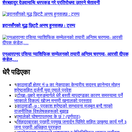
शेरबहादुर देउवामाथि धरपकड गरे प्रतिरोधमा उत्रने चेतावनी
इरानसँगको युद्ध छिट्टै अन्त्य हुनसक्छ : ट्रम्प
एनआरएनए एसिया प्याशिफिक सम्मेलनको तयारी अन्तिम चरणमा- आरसी दीपक
कंडेल,…
धेरै पढिएका
१
काठमाडौं क्षेत्र नं ७ का नेकपाका केन्द्रीय सदस्य ज्ञानेन्द्र मोहन
श्रेष्ठसहित दर्जनौं युवा एमाले प्रवेश
२
टोखा–छहरे सुरुङमार्गले धेरै बस्ती मापदण्डका कारण समस्यामा पर्ने
भएकाले विकल्प खोज्न मन्त्री खनालको प्रस्ताव
३
काठमाडौं–७ : प्रकाश श्रेष्ठको सम्भावना मजबुत बन्दै गएको
राजनीतिक विश्लेषकहरूको बुझाइ
४
एमालेको घोषणापत्रमा के छ ? (पूर्णपाठ)
५
सिंहदरबारका प्रहरी प्रमुख जनार्दन घिमिरे सहित उत्कृष्ठ कार्य गर्ने ३
जना प्रहरी अधिकृत पुरस्कृत