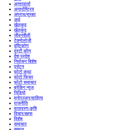
अन्तरवार्ता
अन्तर्राष्ट्रिय
अपराध/सुरक्षा
अर्थ
खेलकुद
खेलकुद
जीवनशैली
टेक्नोलोजी
दृष्टिकोण
दृस्टी कोण
देश परदेश
निर्वाचन बिशेष
पर्यटन
फोटो कथा
फोटो फिचर
फोटो समाचार
ब्रेकिंग न्युज
भिडियो
मनोरञ्जन/साहित्य
राजनीति
वातावरण-कृषि
विचार/बहस
विशेष
समाचार
समाज