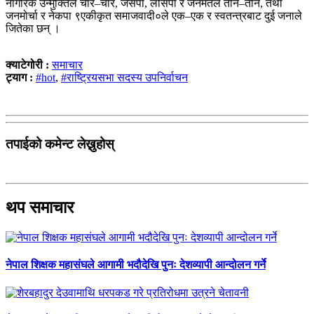
नागरिक उन्मुक्तिले चार–चार, जसपा, लोसपा र जनमतले तीन–तीन, तथा
जनमोर्चा र नेकपा ९एकीकृत समाजवादी०ले एक–एक र स्वतन्त्रबाट दुई जनाले
जितेका छन् ।
क्याटेगोरी :
समाचार
ट्याग :
#hot
,
#राष्ट्रियसभा सदस्य उपनिर्वाचन
तपाईको कमेन्ट लेख्नुहोस्
थप समाचार
नेपाल शिक्षक महासंघले आगामी भदौदेखि पुनः देशव्यापी आन्दोलन गर्ने