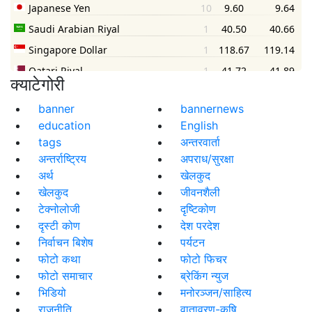
क्याटेगोरी
banner
bannernews
education
English
tags
अन्तरवार्ता
अन्तर्राष्ट्रिय
अपराध/सुरक्षा
अर्थ
खेलकुद
खेलकुद
जीवनशैली
टेक्नोलोजी
दृष्टिकोण
दृस्टी कोण
देश परदेश
निर्वाचन बिशेष
पर्यटन
फोटो कथा
फोटो फिचर
फोटो समाचार
ब्रेकिंग न्युज
भिडियो
मनोरञ्जन/साहित्य
राजनीति
वातावरण-कृषि