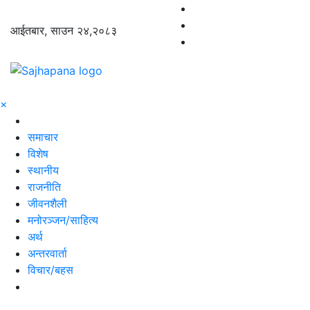
आईतबार, साउन २४,२०८३
×
समाचार
विशेष
स्थानीय
राजनीति
जीवनशैली
मनोरञ्जन/साहित्य
अर्थ
अन्तरवार्ता
विचार/बहस