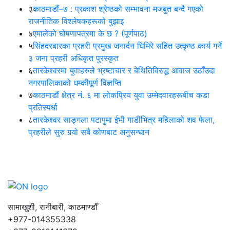
३
काठमाडौं–७ : प्रकाश श्रेष्ठको सम्भावना मजबुत बन्दै गएको
राजनीतिक विश्लेषकहरूको बुझाइ
४
एमालेको घोषणापत्रमा के छ ? (पूर्णपाठ)
५
सिंहदरबारका प्रहरी प्रमुख जनार्दन घिमिरे सहित उत्कृष्ठ कार्य गर्ने
३ जना प्रहरी अधिकृत पुरस्कृत
६
तारकेश्वरमा युवाहरुले भ्रष्टाचार र बेथितिविरुद्ध आवाज उठाँउदा
नगरपालिकाको धम्कीपूर्ण विज्ञप्ति
७
काठमाडौं क्षेत्र नं. ६ मा लोकप्रिय युवा उम्मेदवारहरूबीच कडा
प्रतिस्पर्धा
८
तारकेश्वर साङ्गला पटापुमा ईभी गाडीभित्र महिलाको शव फेला,
प्रहरीले सुरु गर्‍यो सबै कोणबाट अनुसन्धान
सामाखुशी, रानीबारी, काठमाण्डौँ
+977-014355338