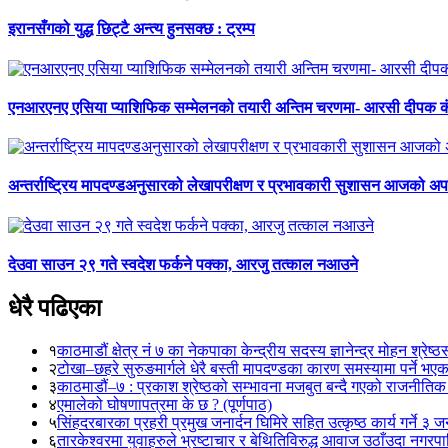
इरानसँगको युद्ध छिट्टै अन्त्य हुनसक्छ : ट्रम्प
एनआरएनए एसिया प्याशिफिक सम्मेलनको तयारी अन्तिम चरणमा- आरसी दीपक 
अन्तर्राष्ट्रिय मापदण्डअनुसारको लेखापरीक्षण र प्रभावकारी सुशासन आजको अपर
देउवा साउन २९ गते स्वदेश फर्कने पक्का, आरजु तत्काल नआउने
धेरै पढिएका
१
काठमाडौं क्षेत्र नं ७ का नेकपाका केन्द्रीय सदस्य ज्ञानेन्द्र मोहन श्रेष्ठ
२
टोखा–छहरे सुरुङमार्गले धेरै बस्ती मापदण्डका कारण समस्यामा पर्ने भए
३
काठमाडौं–७ : प्रकाश श्रेष्ठको सम्भावना मजबुत बन्दै गएको राजनीतिक
४
एमालेको घोषणापत्रमा के छ ? (पूर्णपाठ)
५
सिंहदरबारका प्रहरी प्रमुख जनार्दन घिमिरे सहित उत्कृष्ठ कार्य गर्ने ३ 
६
तारकेश्वरमा युवाहरुले भ्रष्टाचार र बेथितिविरुद्ध आवाज उठाँउदा नगरपालि