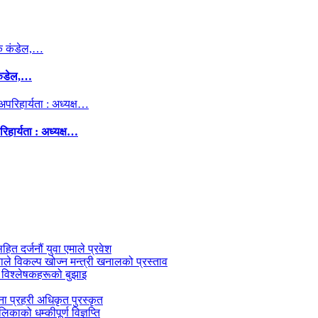
कंडेल,…
िहार्यता : अध्यक्ष…
सहित दर्जनौं युवा एमाले प्रवेश
काले विकल्प खोज्न मन्त्री खनालको प्रस्ताव
 विश्लेषकहरूको बुझाइ
जना प्रहरी अधिकृत पुरस्कृत
काको धम्कीपूर्ण विज्ञप्ति