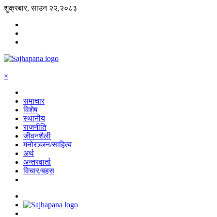
शुक्रबार, साउन २२,२०८३
×
समाचार
विशेष
स्थानीय
राजनीति
जीवनशैली
मनोरञ्जन/साहित्य
अर्थ
अन्तरवार्ता
विचार/बहस