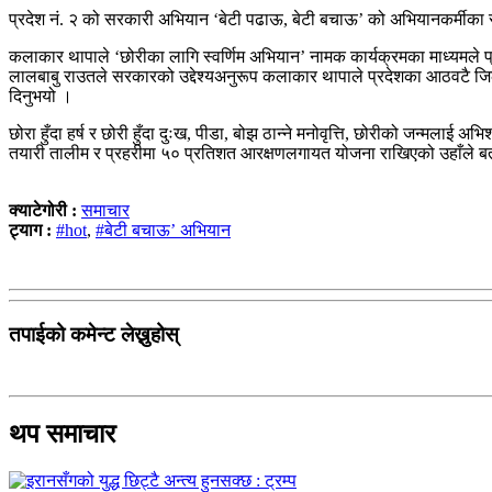
प्रदेश नं. २ को सरकारी अभियान ‘बेटी पढाऊ, बेटी बचाऊ’ को अभियानकर्मीका 
कलाकार थापाले ‘छोरीका लागि स्वर्णिम अभियान’ नामक कार्यक्रमका माध्यमले प
लालबाबु राउतले सरकारको उद्देश्यअनुरूप कलाकार थापाले प्रदेशका आठवटै जिल्ल
दिनुभयो ।
छोरा हुँदा हर्ष र छोरी हुँदा दुःख, पीडा, बोझ ठान्ने मनोवृत्ति, छोरीको जन्मला
तयारी तालीम र प्रहरीमा ५० प्रतिशत आरक्षणलगायत योजना राखिएको उहाँले बता
क्याटेगोरी :
समाचार
ट्याग :
#hot
,
#बेटी बचाऊ’ अभियान
तपाईको कमेन्ट लेख्नुहोस्
थप समाचार