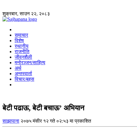
शुक्रबार, साउन २२, २०८३
समाचार
विशेष
स्थानीय
राजनीति
जीवनशैली
मनोरञ्जन/साहित्य
अर्थ
अन्तरवार्ता
विचार/बहस
बेटी पढाऊ, बेटी बचाऊ’ अभियान
साझापाना
२०७५ मंसीर १२ गते ०२:५३ मा प्रकाशित