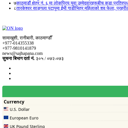
७
काठमाडौं क्षेत्र नं. ६ मा लोकप्रिय युवा उम्मेदवारहरूबीच कडा प्रतिस्पर्
८
तारकेश्वर साङ्गला पटापुमा ईभी गाडीभित्र महिलाको शव फेला, प्रहरीले
सामाखुशी, रानीबारी, काठमाण्डौँ
+977-014355338
+977-9810141879
news@sajhapana.com
सुचना बिभाग दर्ता नं.
३०५ / ०७२-०७३