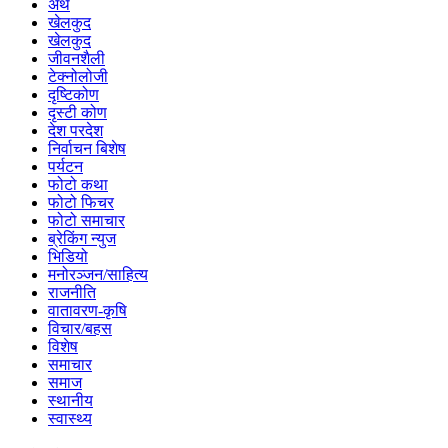
अर्थ
खेलकुद
खेलकुद
जीवनशैली
टेक्नोलोजी
दृष्टिकोण
दृस्टी कोण
देश परदेश
निर्वाचन बिशेष
पर्यटन
फोटो कथा
फोटो फिचर
फोटो समाचार
ब्रेकिंग न्युज
भिडियो
मनोरञ्जन/साहित्य
राजनीति
वातावरण-कृषि
विचार/बहस
विशेष
समाचार
समाज
स्थानीय
स्वास्थ्य