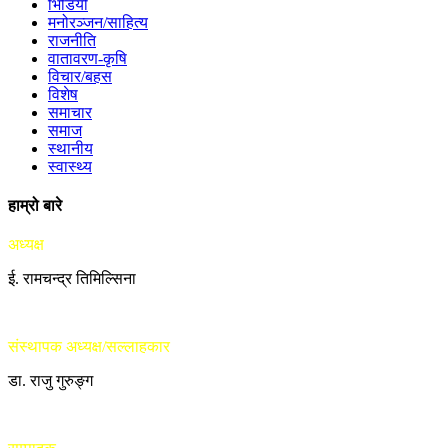
भिडियो
मनोरञ्जन/साहित्य
राजनीति
वातावरण-कृषि
विचार/बहस
विशेष
समाचार
समाज
स्थानीय
स्वास्थ्य
हाम्रो बारे
अध्यक्ष
ई. रामचन्द्र तिमिल्सिना
संस्थापक अध्यक्ष/सल्लाहकार
डा. राजु गुरुङ्ग