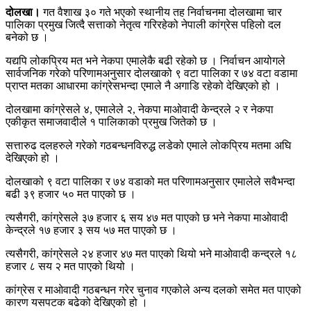
दोलखा।
गत वैशाख ३० गते भएको स्थानीय तह निर्वाचनमा दोलखामा चार
पालिका प्रमुख जित्दै सत्ताको नेतृत्व गरिरहेको नेपाली कांग्रेस पहिलो दल
बनेको छ ।
यद्यपि लोकप्रिय मत भने नेकपा एमालेकै बढी रहेको छ । निर्वाचन आयोगले
सार्वजनिक गरेको परिणामअनुसार दोलखाको ९ वटा पालिका र ७४ वटा वडामा
प्राप्त मतका आधारमा कांग्रेसभन्दा एमाले नै अगाडि रहेको देखिएको हो ।
दोलखामा कांग्रेसले ४, एमालेले २, नेकपा माओवादी केन्द्रले २ र नेकपा
एकीकृत समाजवादीले १ पालिकाको प्रमुख जितेको छ ।
सत्तारुढ दलहरुले गरेको गठबन्धनविरुद्ध लडेको एमाले लोकप्रिय मतमा अघि
देखिएको हो ।
दोलखाको ९ वटा पालिका र ७४ वडाको मत परिणामअनुसार एमालेले सवैभन्दा
बढी ३९ हजार ५० मत पाएको छ ।
त्यसैगरी, कांग्रेसले ३७ हजार ६ सय ४७ मत पाएको छ भने नेकपा माओवादी
केन्द्रले १७ हजार ३ सय ५७ मत पाएको छ ।
त्यसैगरी, कांग्रेसले २४ हजार ४७ मत पाएको थियो भने माओवादी कन्द्रले १८
हजार ८ सय २ मत पाएको थियो ।
कांग्रेस र माओवादी गठबन्धन गरेर चुनाव गएकोले अन्य दलको समेत मत पाएको
कारण यसपटक बढेको देखिएको हो ।