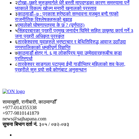
२
टोखा–छहरे सुरुङमार्गले धेरै बस्ती मापदण्डका कारण समस्यामा पर्ने
भएकाले विकल्प खोज्न मन्त्री खनालको प्रस्ताव
३
काठमाडौं–७ : प्रकाश श्रेष्ठको सम्भावना मजबुत बन्दै गएको
राजनीतिक विश्लेषकहरूको बुझाइ
४
एमालेको घोषणापत्रमा के छ ? (पूर्णपाठ)
५
सिंहदरबारका प्रहरी प्रमुख जनार्दन घिमिरे सहित उत्कृष्ठ कार्य गर्ने ३
जना प्रहरी अधिकृत पुरस्कृत
६
तारकेश्वरमा युवाहरुले भ्रष्टाचार र बेथितिविरुद्ध आवाज उठाँउदा
नगरपालिकाको धम्कीपूर्ण विज्ञप्ति
७
काठमाडौं क्षेत्र नं. ६ मा लोकप्रिय युवा उम्मेदवारहरूबीच कडा
प्रतिस्पर्धा
८
तारकेश्वर साङ्गला पटापुमा ईभी गाडीभित्र महिलाको शव फेला,
प्रहरीले सुरु गर्‍यो सबै कोणबाट अनुसन्धान
सामाखुशी, रानीबारी, काठमाण्डौँ
+977-014355338
+977-9810141879
news@sajhapana.com
सुचना बिभाग दर्ता नं.
३०५ / ०७२-०७३