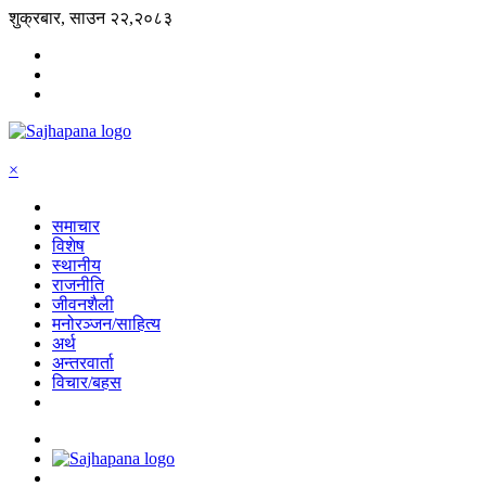
शुक्रबार, साउन २२,२०८३
×
समाचार
विशेष
स्थानीय
राजनीति
जीवनशैली
मनोरञ्जन/साहित्य
अर्थ
अन्तरवार्ता
विचार/बहस