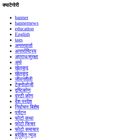
क्याटेगोरी
banner
bannernews
education
English
tags
अन्तरवार्ता
अन्तर्राष्ट्रिय
अपराध/सुरक्षा
अर्थ
खेलकुद
खेलकुद
जीवनशैली
टेक्नोलोजी
दृष्टिकोण
दृस्टी कोण
देश परदेश
निर्वाचन बिशेष
पर्यटन
फोटो कथा
फोटो फिचर
फोटो समाचार
ब्रेकिंग न्युज