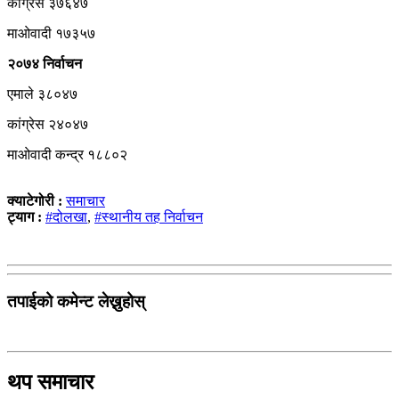
कांग्रेस ३७६४७
माओवादी १७३५७
२०७४ निर्वाचन
एमाले ३८०४७
कांग्रेस २४०४७
माओवादी कन्द्र १८८०२
क्याटेगोरी :
समाचार
ट्याग :
#दोलखा
,
#स्थानीय तह निर्वाचन
तपाईको कमेन्ट लेख्नुहोस्
थप समाचार