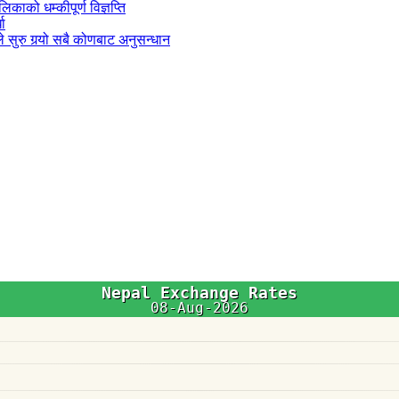
काको धम्कीपूर्ण विज्ञप्ति
धा
 सुरु गर्‍यो सबै कोणबाट अनुसन्धान