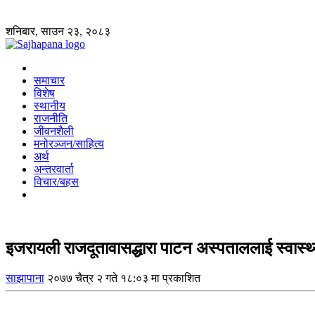
शनिबार, साउन २३, २०८३
समाचार
विशेष
स्थानीय
राजनीति
जीवनशैली
मनोरञ्जन/साहित्य
अर्थ
अन्तरवार्ता
विचार/बहस
इजरायली राजदूतावासद्धारा पाटन अस्पताललाई स्वास्
साझापाना
२०७७ चैत्र २ गते १८:०३ मा प्रकाशित