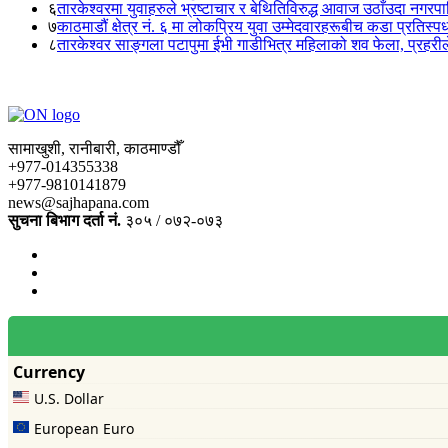
६
तारकेश्वरमा युवाहरुले भ्रष्टाचार र बेथितिविरुद्ध आवाज उठाँउदा नगरपालि
७
काठमाडौं क्षेत्र नं. ६ मा लोकप्रिय युवा उम्मेदवारहरूबीच कडा प्रतिस्पर्
८
तारकेश्वर साङ्गला पटापुमा ईभी गाडीभित्र महिलाको शव फेला, प्रहरीले
सामाखुशी, रानीबारी, काठमाण्डौँ
+977-014355338
+977-9810141879
news@sajhapana.com
सुचना बिभाग दर्ता नं.
३०५ / ०७२-०७३