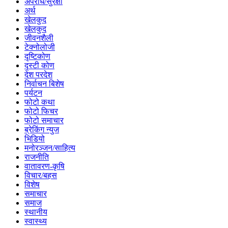
अपराध/सुरक्षा
अर्थ
खेलकुद
खेलकुद
जीवनशैली
टेक्नोलोजी
दृष्टिकोण
दृस्टी कोण
देश परदेश
निर्वाचन बिशेष
पर्यटन
फोटो कथा
फोटो फिचर
फोटो समाचार
ब्रेकिंग न्युज
भिडियो
मनोरञ्जन/साहित्य
राजनीति
वातावरण-कृषि
विचार/बहस
विशेष
समाचार
समाज
स्थानीय
स्वास्थ्य