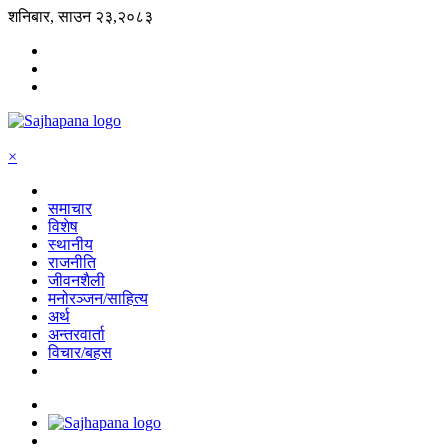
शनिबार, साउन २३,२०८३
×
समाचार
विशेष
स्थानीय
राजनीति
जीवनशैली
मनोरञ्जन/साहित्य
अर्थ
अन्तरवार्ता
विचार/बहस