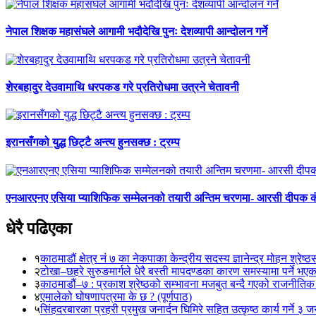
नेपाल शिक्षक महासंघले आगामी भदौदेखि पुनः देशव्यापी आन्दोलन गर्ने
शेरबहादुर देउवामाथि धरपकड गरे प्रतिरोधमा उत्रने चेतावनी
इरानसँगको युद्ध छिट्टै अन्त्य हुनसक्छ : ट्रम्प
एनआरएनए एसिया प्याशिफिक सम्मेलनको तयारी अन्तिम चरणमा- आरसी दीपक 
धेरै पढिएका
१
काठमाडौं क्षेत्र नं ७ का नेकपाका केन्द्रीय सदस्य ज्ञानेन्द्र मोहन श्रेष्ठ
२
टोखा–छहरे सुरुङमार्गले धेरै बस्ती मापदण्डका कारण समस्यामा पर्ने भए
३
काठमाडौं–७ : प्रकाश श्रेष्ठको सम्भावना मजबुत बन्दै गएको राजनीतिक
४
एमालेको घोषणापत्रमा के छ ? (पूर्णपाठ)
५
सिंहदरबारका प्रहरी प्रमुख जनार्दन घिमिरे सहित उत्कृष्ठ कार्य गर्ने ३ 