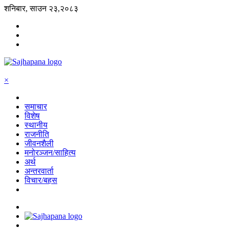
शनिबार, साउन २३,२०८३
×
समाचार
विशेष
स्थानीय
राजनीति
जीवनशैली
मनोरञ्जन/साहित्य
अर्थ
अन्तरवार्ता
विचार/बहस