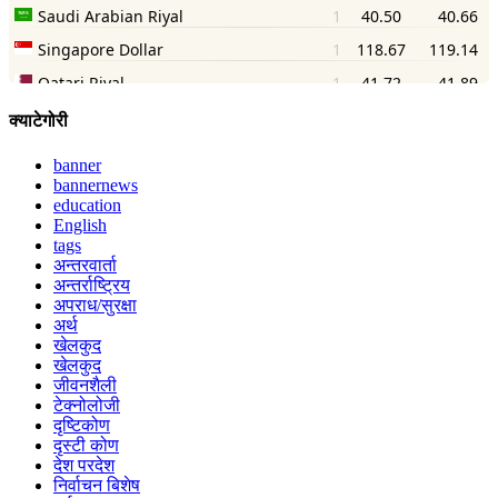
क्याटेगोरी
banner
bannernews
education
English
tags
अन्तरवार्ता
अन्तर्राष्ट्रिय
अपराध/सुरक्षा
अर्थ
खेलकुद
खेलकुद
जीवनशैली
टेक्नोलोजी
दृष्टिकोण
दृस्टी कोण
देश परदेश
निर्वाचन बिशेष