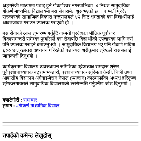
अङ्ग्रेजी माध्यममा पढाइ हुने गोकर्णेश्वर नगरपालिका–४ स्थित सामुदायिक
गोकर्ण माध्यमिक विद्यालयमा बस सेवासमेत शुरु भएको छ । वाग्मती प्रदेश
सरकारको सामाजिक विकास मन्त्रालयले ४२ सिट क्षमताको बस विद्यार्थीलाई
आवतजावत गराउन उपलब्ध गराएको हो ।
बस सेवाको आज शुभारम्भ गर्नुहुँदै वाग्मती प्रदेशका भौतिक पूर्वाधार
विकासमन्त्री रामेश्वर फुयाँलले बस सेवापछि विद्यार्थीको उपचारका लागि नर्स
पनि उपलब्ध गराइने बताउनुभयो । सामुदायिक विद्यालय भए पनि गोकर्ण माविमा
६०० छात्रछात्रा अध्ययन गरिरहेको वडाध्यक्ष श्रीकुमार श्रेष्ठले राससलाई
जानकारी दिनुभयो ।
कार्यक्रममा विद्यालय व्यवस्थापन समितिका पूर्वअध्यक्ष रामदास श्रेष्ठ,
पूर्वप्रधानाध्यापक बटुराम भण्डारी, प्रधानाध्यापक सुस्मिता केसी, निजी तथा
आवासीय विद्यालय अर्गनाइजेसन नेपाल (प्याब्सन) काठमाडौँका अध्यक्ष हरिकृष्ण
श्रेष्ठलगायतले सामुदायिक विद्यालयको स्तरोन्नति गर्नुपर्नेमा जोड दिनुभयो ।
क्याटेगोरी :
समाचार
ट्याग :
#गोकर्ण माध्यमिक विद्याल
तपाईको कमेन्ट लेख्नुहोस्