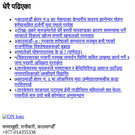
धेरै पढिएका
१
काठमाडौं क्षेत्र नं ७ का नेकपाका केन्द्रीय सदस्य ज्ञानेन्द्र मोहन
श्रेष्ठसहित दर्जनौं युवा एमाले प्रवेश
२
टोखा–छहरे सुरुङमार्गले धेरै बस्ती मापदण्डका कारण समस्यामा पर्ने
भएकाले विकल्प खोज्न मन्त्री खनालको प्रस्ताव
३
काठमाडौं–७ : प्रकाश श्रेष्ठको सम्भावना मजबुत बन्दै गएको
राजनीतिक विश्लेषकहरूको बुझाइ
४
एमालेको घोषणापत्रमा के छ ? (पूर्णपाठ)
५
सिंहदरबारका प्रहरी प्रमुख जनार्दन घिमिरे सहित उत्कृष्ठ कार्य गर्ने ३
जना प्रहरी अधिकृत पुरस्कृत
६
तारकेश्वरमा युवाहरुले भ्रष्टाचार र बेथितिविरुद्ध आवाज उठाँउदा
नगरपालिकाको धम्कीपूर्ण विज्ञप्ति
७
काठमाडौं क्षेत्र नं. ६ मा लोकप्रिय युवा उम्मेदवारहरूबीच कडा
प्रतिस्पर्धा
८
तारकेश्वर साङ्गला पटापुमा ईभी गाडीभित्र महिलाको शव फेला,
प्रहरीले सुरु गर्‍यो सबै कोणबाट अनुसन्धान
सामाखुशी, रानीबारी, काठमाण्डौँ
+977-014355338