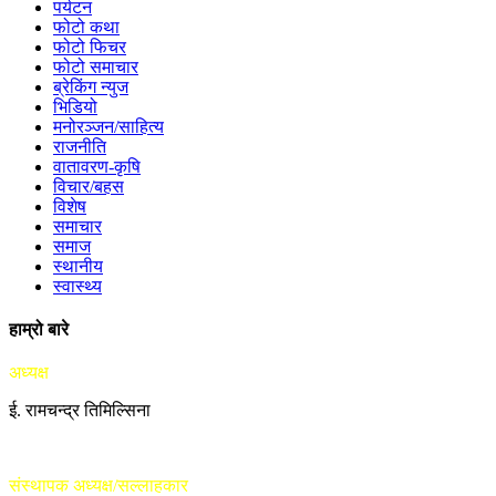
पर्यटन
फोटो कथा
फोटो फिचर
फोटो समाचार
ब्रेकिंग न्युज
भिडियो
मनोरञ्जन/साहित्य
राजनीति
वातावरण-कृषि
विचार/बहस
विशेष
समाचार
समाज
स्थानीय
स्वास्थ्य
हाम्रो बारे
अध्यक्ष
ई. रामचन्द्र तिमिल्सिना
संस्थापक अध्यक्ष/सल्लाहकार