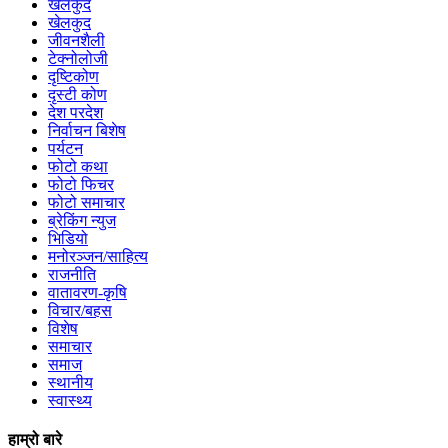
खेलकुद
खेलकुद
जीवनशैली
टेक्नोलोजी
दृष्टिकोण
दृस्टी कोण
देश परदेश
निर्वाचन बिशेष
पर्यटन
फोटो कथा
फोटो फिचर
फोटो समाचार
ब्रेकिंग न्युज
भिडियो
मनोरञ्जन/साहित्य
राजनीति
वातावरण-कृषि
विचार/बहस
विशेष
समाचार
समाज
स्थानीय
स्वास्थ्य
हाम्रो बारे