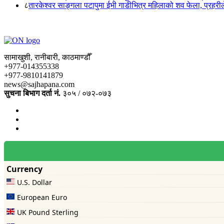
८
तारकेश्वर साङ्गला पटापुमा ईभी गाडीभित्र महिलाको शव फेला, प्रहरीले
सामाखुशी, रानीबारी, काठमाण्डौँ
+977-014355338
+977-9810141879
news@sajhapana.com
सुचना बिभाग दर्ता नं.
३०५ / ०७२-०७३