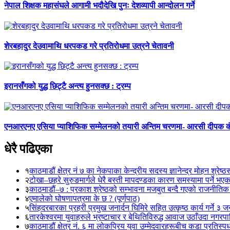
नेपाल शिक्षक महासंघले आगामी भदौदेखि पुनः देशव्यापी आन्दोलन गर्ने
शेरबहादुर देउवामाथि धरपकड गरे प्रतिरोधमा उत्रने चेतावनी
इरानसँगको युद्ध छिट्टै अन्त्य हुनसक्छ : ट्रम्प
एनआरएनए एसिया प्याशिफिक सम्मेलनको तयारी अन्तिम चरणमा- आरसी दीपक 
धेरै पढिएका
१
काठमाडौं क्षेत्र नं ७ का नेकपाका केन्द्रीय सदस्य ज्ञानेन्द्र मोहन श्रेष्ठ
२
टोखा–छहरे सुरुङमार्गले धेरै बस्ती मापदण्डका कारण समस्यामा पर्ने भए
३
काठमाडौं–७ : प्रकाश श्रेष्ठको सम्भावना मजबुत बन्दै गएको राजनीतिक
४
एमालेको घोषणापत्रमा के छ ? (पूर्णपाठ)
५
सिंहदरबारका प्रहरी प्रमुख जनार्दन घिमिरे सहित उत्कृष्ठ कार्य गर्ने ३ 
६
तारकेश्वरमा युवाहरुले भ्रष्टाचार र बेथितिविरुद्ध आवाज उठाँउदा नगरपालि
७
काठमाडौं क्षेत्र नं. ६ मा लोकप्रिय युवा उम्मेदवारहरूबीच कडा प्रतिस्पर्