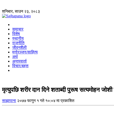
शनिबार, साउन २३, २०८३
समाचार
विशेष
स्थानीय
राजनीति
जीवनशैली
मनोरञ्जन/साहित्य
अर्थ
अन्तरवार्ता
विचार/बहस
मृत्युपछि शरीर दान दिने शताब्दी पुरूष सत्यमोहन जोशी
साझापाना
२०७७ फागुन १ गते १०:०४ मा प्रकाशित