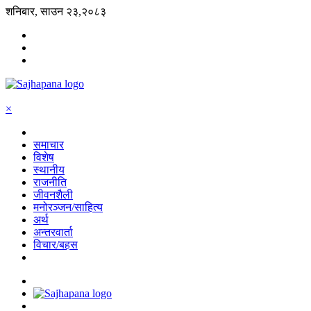
शनिबार, साउन २३,२०८३
×
समाचार
विशेष
स्थानीय
राजनीति
जीवनशैली
मनोरञ्जन/साहित्य
अर्थ
अन्तरवार्ता
विचार/बहस