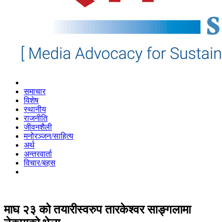
समाचार
विशेष
स्थानीय
राजनीति
जीवनशैली
मनोरञ्जन/साहित्य
अर्थ
अन्तरवार्ता
विचार/बहस
माघ २३ को तयारीस्वरुप तारकेश्वर साङ्गलामा