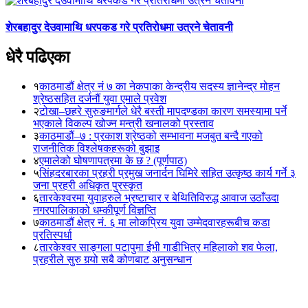
शेरबहादुर देउवामाथि धरपकड गरे प्रतिरोधमा उत्रने चेतावनी
धेरै पढिएका
१
काठमाडौं क्षेत्र नं ७ का नेकपाका केन्द्रीय सदस्य ज्ञानेन्द्र मोहन
श्रेष्ठसहित दर्जनौं युवा एमाले प्रवेश
२
टोखा–छहरे सुरुङमार्गले धेरै बस्ती मापदण्डका कारण समस्यामा पर्ने
भएकाले विकल्प खोज्न मन्त्री खनालको प्रस्ताव
३
काठमाडौं–७ : प्रकाश श्रेष्ठको सम्भावना मजबुत बन्दै गएको
राजनीतिक विश्लेषकहरूको बुझाइ
४
एमालेको घोषणापत्रमा के छ ? (पूर्णपाठ)
५
सिंहदरबारका प्रहरी प्रमुख जनार्दन घिमिरे सहित उत्कृष्ठ कार्य गर्ने ३
जना प्रहरी अधिकृत पुरस्कृत
६
तारकेश्वरमा युवाहरुले भ्रष्टाचार र बेथितिविरुद्ध आवाज उठाँउदा
नगरपालिकाको धम्कीपूर्ण विज्ञप्ति
७
काठमाडौं क्षेत्र नं. ६ मा लोकप्रिय युवा उम्मेदवारहरूबीच कडा
प्रतिस्पर्धा
८
तारकेश्वर साङ्गला पटापुमा ईभी गाडीभित्र महिलाको शव फेला,
प्रहरीले सुरु गर्‍यो सबै कोणबाट अनुसन्धान