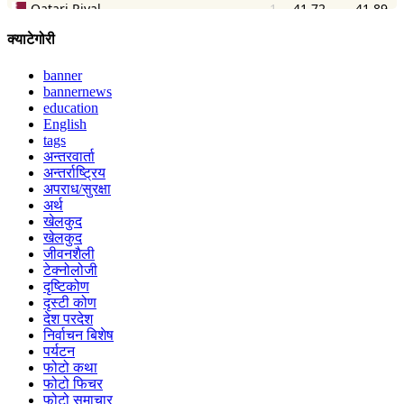
क्याटेगोरी
banner
bannernews
education
English
tags
अन्तरवार्ता
अन्तर्राष्ट्रिय
अपराध/सुरक्षा
अर्थ
खेलकुद
खेलकुद
जीवनशैली
टेक्नोलोजी
दृष्टिकोण
दृस्टी कोण
देश परदेश
निर्वाचन बिशेष
पर्यटन
फोटो कथा
फोटो फिचर
फोटो समाचार