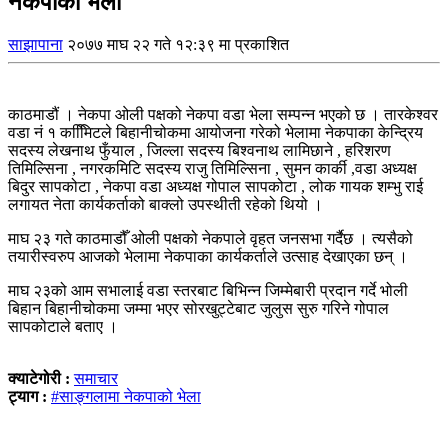
नेकपाको भेला
साझापाना
२०७७ माघ २२ गते १२:३९ मा प्रकाशित
काठमाडौं । नेकपा ओली पक्षको नेकपा वडा भेला सम्पन्न भएको छ । तारकेश्वर
वडा नं १ कमिििटले बिहानीचोकमा आयोजना गरेको भेलामा नेकपाका केन्द्रिय
सदस्य लेखनाथ फुँयाल , जिल्ला सदस्य बिश्वनाथ लामिछाने , हरिशरण
तिमिल्सिना , नगरकमिटि सदस्य राजु तिमिल्सिना , सुमन कार्की ,वडा अध्यक्ष
बिदुर सापकोटा , नेकपा वडा अध्यक्ष गोपाल सापकोटा , लोक गायक शम्भु राई
लगायत नेता कार्यकर्ताको बाक्लो उपस्थीती रहेको थियो ।
माघ २३ गते काठमाडौँ ओली पक्षको नेकपाले वृहत जनसभा गर्दैछ । त्यसैको
तयारीस्वरुप आजको भेलामा नेकपाका कार्यकर्ताले उत्साह देखाएका छन् ।
माघ २३को आम सभालाई वडा स्तरबाट बिभिन्न जिम्मेबारी प्रदान गर्दे भोली
बिहान बिहानीचोकमा जम्मा भएर सोरखुट्टेबाट जुलुस सुरु गरिने गोपाल
सापकोटाले बताए ।
क्याटेगोरी :
समाचार
ट्याग :
#साङ्गलामा नेकपाको भेला