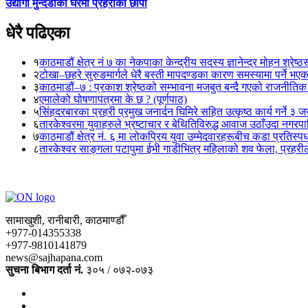
उद्योगी मुन्दडाको घरमा प्रहरीको छापा
धेरै पढिएका
१
काठमाडौं क्षेत्र नं ७ का नेकपाका केन्द्रीय सदस्य ज्ञानेन्द्र मोहन श्रेष्ठ
२
टोखा–छहरे सुरुङमार्गले धेरै बस्ती मापदण्डका कारण समस्यामा पर्ने भए
३
काठमाडौं–७ : प्रकाश श्रेष्ठको सम्भावना मजबुत बन्दै गएको राजनीतिक
४
एमालेको घोषणापत्रमा के छ ? (पूर्णपाठ)
५
सिंहदरबारका प्रहरी प्रमुख जनार्दन घिमिरे सहित उत्कृष्ठ कार्य गर्ने ३ 
६
तारकेश्वरमा युवाहरुले भ्रष्टाचार र बेथितिविरुद्ध आवाज उठाँउदा नगरपालि
७
काठमाडौं क्षेत्र नं. ६ मा लोकप्रिय युवा उम्मेदवारहरूबीच कडा प्रतिस्पर्
८
तारकेश्वर साङ्गला पटापुमा ईभी गाडीभित्र महिलाको शव फेला, प्रहरीले
सामाखुशी, रानीबारी, काठमाण्डौँ
+977-014355338
+977-9810141879
news@sajhapana.com
सुचना बिभाग दर्ता नं.
३०५ / ०७२-०७३