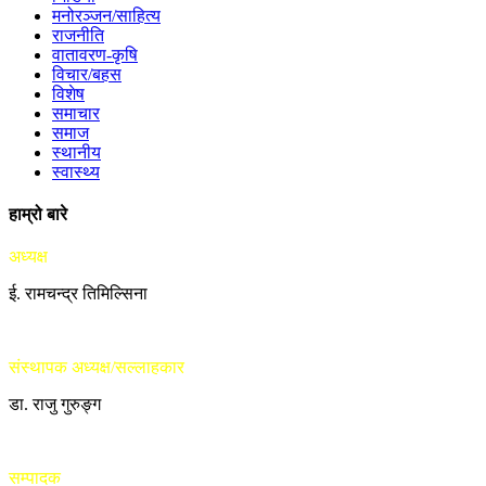
मनोरञ्जन/साहित्य
राजनीति
वातावरण-कृषि
विचार/बहस
विशेष
समाचार
समाज
स्थानीय
स्वास्थ्य
हाम्रो बारे
अध्यक्ष
ई. रामचन्द्र तिमिल्सिना
संस्थापक अध्यक्ष/सल्लाहकार
डा. राजु गुरुङ्ग
सम्पादक