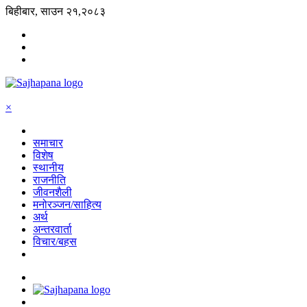
बिहीबार, साउन २१,२०८३
×
समाचार
विशेष
स्थानीय
राजनीति
जीवनशैली
मनोरञ्जन/साहित्य
अर्थ
अन्तरवार्ता
विचार/बहस