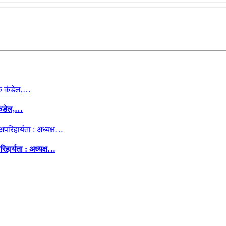
कंडेल,…
िहार्यता : अध्यक्ष…