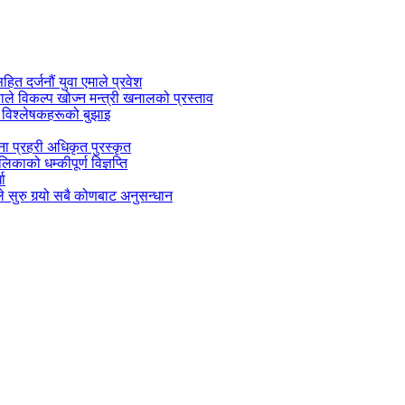
सहित दर्जनौं युवा एमाले प्रवेश
काले विकल्प खोज्न मन्त्री खनालको प्रस्ताव
 विश्लेषकहरूको बुझाइ
जना प्रहरी अधिकृत पुरस्कृत
काको धम्कीपूर्ण विज्ञप्ति
धा
 सुरु गर्‍यो सबै कोणबाट अनुसन्धान