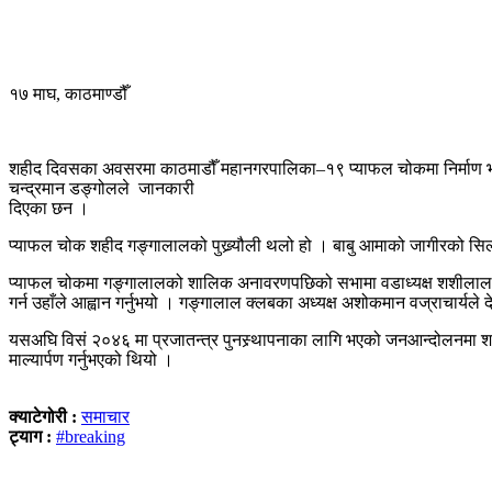
१७ माघ, काठमाण्डौँ
शहीद दिवसका अवसरमा काठमाडौँ महानगरपालिका–१९ प्याफल चोकमा निर्माण भ
चन्द्रमान डङ्गोलले जानकारी
दिएका छन ।
प्याफल चोक शहीद गङ्गालालको पुख्र्यौली थलो हो । बाबु आमाको जागीरको सिल
प्याफल चोकमा गङ्गालालको शालिक अनावरणपछिको सभामा वडाध्यक्ष शशीलाल श्र
गर्न उहाँले आह्वान गर्नुभयो । गङ्गालाल क्लबका अध्यक्ष अशोकमान वज्राचार्यले 
यसअघि विसं २०४६ मा प्रजातन्त्र पुनस्र्थापनाका लागि भएको जनआन्दोलनमा शहाद
माल्यार्पण गर्नुभएको थियो ।
क्याटेगोरी :
समाचार
ट्याग :
#breaking