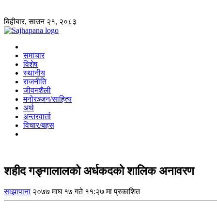
बिहीबार, साउन २१, २०८३
समाचार
विशेष
स्थानीय
राजनीति
जीवनशैली
मनोरञ्जन/साहित्य
अर्थ
अन्तरवार्ता
विचार/बहस
शहीद गङ्गालालको अर्धकदको शालिक अनावरण
साझापाना
२०७७ माघ १७ गते ११:२७ मा प्रकाशित