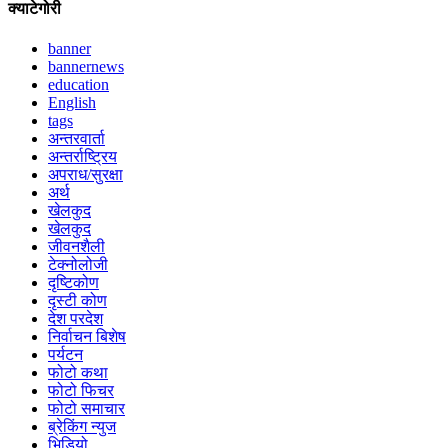
क्याटेगोरी
banner
bannernews
education
English
tags
अन्तरवार्ता
अन्तर्राष्ट्रिय
अपराध/सुरक्षा
अर्थ
खेलकुद
खेलकुद
जीवनशैली
टेक्नोलोजी
दृष्टिकोण
दृस्टी कोण
देश परदेश
निर्वाचन बिशेष
पर्यटन
फोटो कथा
फोटो फिचर
फोटो समाचार
ब्रेकिंग न्युज
भिडियो