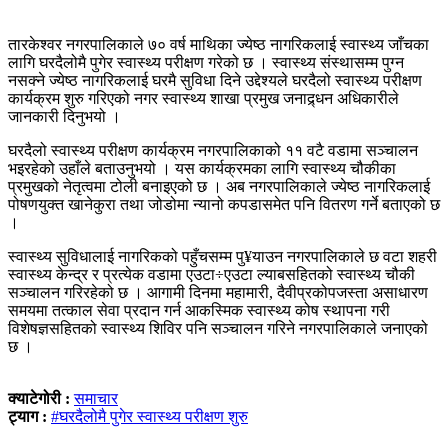
तारकेश्वर नगरपालिकाले ७० वर्ष माथिका ज्येष्ठ नागरिकलाई स्वास्थ्य जाँचका
लागि घरदैलोमै पुगेर स्वास्थ्य परीक्षण गरेको छ । स्वास्थ्य संस्थासम्म पुग्न
नसक्ने ज्येष्ठ नागरिकलाई घरमै सुविधा दिने उद्देश्यले घरदैलो स्वास्थ्य परीक्षण
कार्यक्रम शुरु गरिएको नगर स्वास्थ्य शाखा प्रमुख जनाद्र्धन अधिकारीले
जानकारी दिनुभयो ।
घरदैलो स्वास्थ्य परीक्षण कार्यक्रम नगरपालिकाको ११ वटै वडामा सञ्चालन
भइरहेको उहाँले बताउनुभयो । यस कार्यक्रमका लागि स्वास्थ्य चौकीका
प्रमुखको नेतृत्वमा टोली बनाइएको छ । अब नगरपालिकाले ज्येष्ठ नागरिकलाई
पोषणयुक्त खानेकुरा तथा जोडोमा न्यानो कपडासमेत पनि वितरण गर्ने बताएको छ
।
स्वास्थ्य सुविधालाई नागरिकको पहुँचसम्म पु¥याउन नगरपालिकाले छ वटा शहरी
स्वास्थ्य केन्द्र र प्रत्येक वडामा एउटा÷एउटा ल्याबसहितको स्वास्थ्य चौकी
सञ्चालन गरिरहेको छ । आगामी दिनमा महामारी, दैवीप्रकोपजस्ता असाधारण
समयमा तत्काल सेवा प्रदान गर्न आकस्मिक स्वास्थ्य कोष स्थापना गरी
विशेषज्ञसहितको स्वास्थ्य शिविर पनि सञ्चालन गरिने नगरपालिकाले जनाएको
छ ।
क्याटेगोरी :
समाचार
ट्याग :
#घरदैलोमै पुगेर स्वास्थ्य परीक्षण शुरु