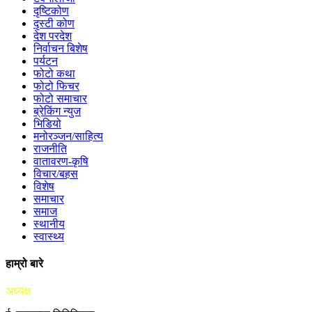
दृष्टिकोण
दृस्टी कोण
देश परदेश
निर्वाचन बिशेष
पर्यटन
फोटो कथा
फोटो फिचर
फोटो समाचार
ब्रेकिंग न्युज
भिडियो
मनोरञ्जन/साहित्य
राजनीति
वातावरण-कृषि
विचार/बहस
विशेष
समाचार
समाज
स्थानीय
स्वास्थ्य
हाम्रो बारे
अध्यक्ष