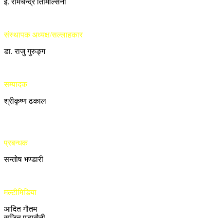
ई. रामचन्द्र तिमिल्सिना
संस्थापक अध्यक्ष/सल्लाहकार
डा. राजु गुरुङ्ग
सम्पादक
श्रीकृष्ण ढकाल
प्रबन्धक
सन्तोष भण्डारी
मल्टीमिडिया
आदित गौतम
सुजित पुडासैनी