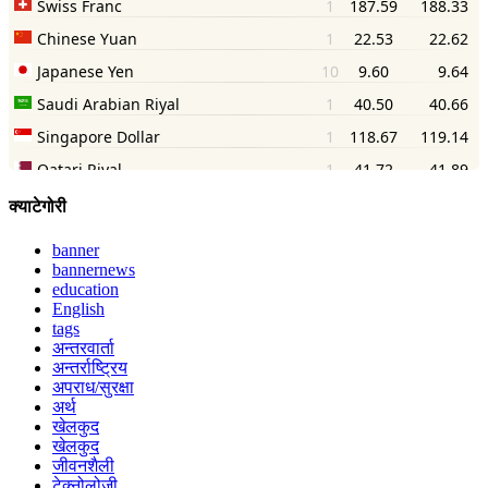
क्याटेगोरी
banner
bannernews
education
English
tags
अन्तरवार्ता
अन्तर्राष्ट्रिय
अपराध/सुरक्षा
अर्थ
खेलकुद
खेलकुद
जीवनशैली
टेक्नोलोजी