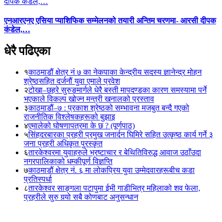
एनआरएनए एसिया प्याशिफिक सम्मेलनको तयारी अन्तिम चरणमा- आरसी दीपक
कंडेल,…
धेरै पढिएका
१
काठमाडौं क्षेत्र नं ७ का नेकपाका केन्द्रीय सदस्य ज्ञानेन्द्र मोहन
श्रेष्ठसहित दर्जनौं युवा एमाले प्रवेश
२
टोखा–छहरे सुरुङमार्गले धेरै बस्ती मापदण्डका कारण समस्यामा पर्ने
भएकाले विकल्प खोज्न मन्त्री खनालको प्रस्ताव
३
काठमाडौं–७ : प्रकाश श्रेष्ठको सम्भावना मजबुत बन्दै गएको
राजनीतिक विश्लेषकहरूको बुझाइ
४
एमालेको घोषणापत्रमा के छ ? (पूर्णपाठ)
५
सिंहदरबारका प्रहरी प्रमुख जनार्दन घिमिरे सहित उत्कृष्ठ कार्य गर्ने ३
जना प्रहरी अधिकृत पुरस्कृत
६
तारकेश्वरमा युवाहरुले भ्रष्टाचार र बेथितिविरुद्ध आवाज उठाँउदा
नगरपालिकाको धम्कीपूर्ण विज्ञप्ति
७
काठमाडौं क्षेत्र नं. ६ मा लोकप्रिय युवा उम्मेदवारहरूबीच कडा
प्रतिस्पर्धा
८
तारकेश्वर साङ्गला पटापुमा ईभी गाडीभित्र महिलाको शव फेला,
प्रहरीले सुरु गर्‍यो सबै कोणबाट अनुसन्धान