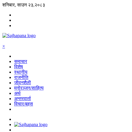
शनिबार, साउन २३,२०८३
×
समाचार
विशेष
स्थानीय
राजनीति
जीवनशैली
मनोरञ्जन/साहित्य
अर्थ
अन्तरवार्ता
विचार/बहस