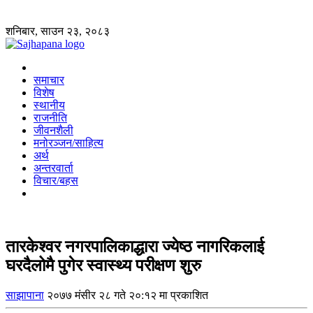
शनिबार, साउन २३, २०८३
समाचार
विशेष
स्थानीय
राजनीति
जीवनशैली
मनोरञ्जन/साहित्य
अर्थ
अन्तरवार्ता
विचार/बहस
तारकेश्वर नगरपालिकाद्धारा ज्येष्ठ नागरिकलाई
घरदैलोमै पुगेर स्वास्थ्य परीक्षण शुरु
साझापाना
२०७७ मंसीर २८ गते २०:१२ मा प्रकाशित