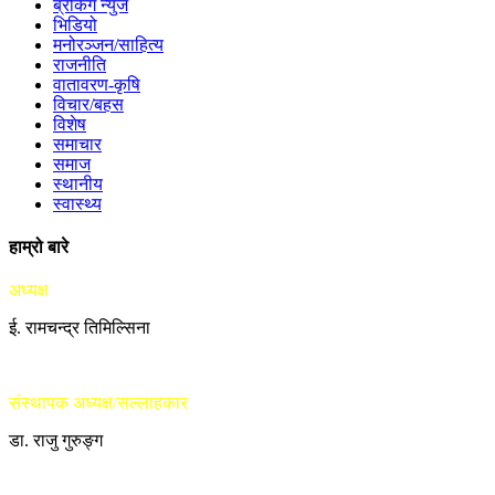
ब्रेकिंग न्युज
भिडियो
मनोरञ्जन/साहित्य
राजनीति
वातावरण-कृषि
विचार/बहस
विशेष
समाचार
समाज
स्थानीय
स्वास्थ्य
हाम्रो बारे
अध्यक्ष
ई. रामचन्द्र तिमिल्सिना
संस्थापक अध्यक्ष/सल्लाहकार
डा. राजु गुरुङ्ग