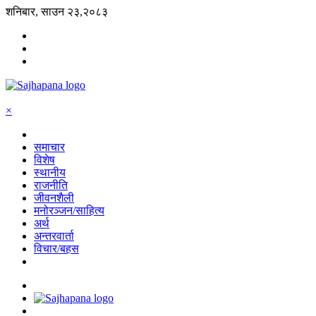
शनिबार, साउन २३,२०८३
×
समाचार
विशेष
स्थानीय
राजनीति
जीवनशैली
मनोरञ्जन/साहित्य
अर्थ
अन्तरवार्ता
विचार/बहस