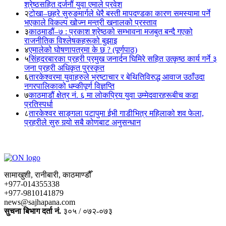
श्रेष्ठसहित दर्जनौं युवा एमाले प्रवेश
२
टोखा–छहरे सुरुङमार्गले धेरै बस्ती मापदण्डका कारण समस्यामा पर्ने
भएकाले विकल्प खोज्न मन्त्री खनालको प्रस्ताव
३
काठमाडौं–७ : प्रकाश श्रेष्ठको सम्भावना मजबुत बन्दै गएको
राजनीतिक विश्लेषकहरूको बुझाइ
४
एमालेको घोषणापत्रमा के छ ? (पूर्णपाठ)
५
सिंहदरबारका प्रहरी प्रमुख जनार्दन घिमिरे सहित उत्कृष्ठ कार्य गर्ने ३
जना प्रहरी अधिकृत पुरस्कृत
६
तारकेश्वरमा युवाहरुले भ्रष्टाचार र बेथितिविरुद्ध आवाज उठाँउदा
नगरपालिकाको धम्कीपूर्ण विज्ञप्ति
७
काठमाडौं क्षेत्र नं. ६ मा लोकप्रिय युवा उम्मेदवारहरूबीच कडा
प्रतिस्पर्धा
८
तारकेश्वर साङ्गला पटापुमा ईभी गाडीभित्र महिलाको शव फेला,
प्रहरीले सुरु गर्‍यो सबै कोणबाट अनुसन्धान
सामाखुशी, रानीबारी, काठमाण्डौँ
+977-014355338
+977-9810141879
news@sajhapana.com
सुचना बिभाग दर्ता नं.
३०५ / ०७२-०७३