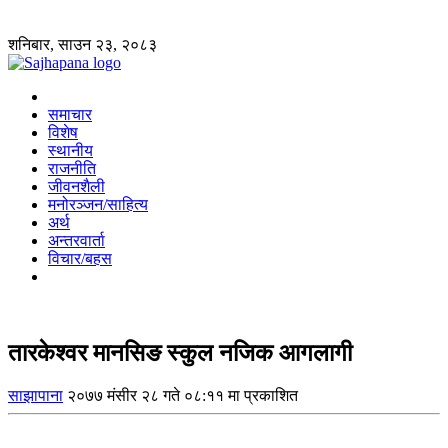
शनिबार, साउन २३, २०८३
समाचार
विशेष
स्थानीय
राजनीति
जीवनशैली
मनोरञ्जन/साहित्य
अर्थ
अन्तरवार्ता
विचार/बहस
तारकेश्वर मानसिङ स्कुल नजिक आगलागी
साझापाना
२०७७ मंसीर २८ गते ०८:११ मा प्रकाशित