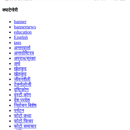
क्याटेगोरी
banner
bannernews
education
English
tags
अन्तरवार्ता
अन्तर्राष्ट्रिय
अपराध/सुरक्षा
अर्थ
खेलकुद
खेलकुद
जीवनशैली
टेक्नोलोजी
दृष्टिकोण
दृस्टी कोण
देश परदेश
निर्वाचन बिशेष
पर्यटन
फोटो कथा
फोटो फिचर
फोटो समाचार