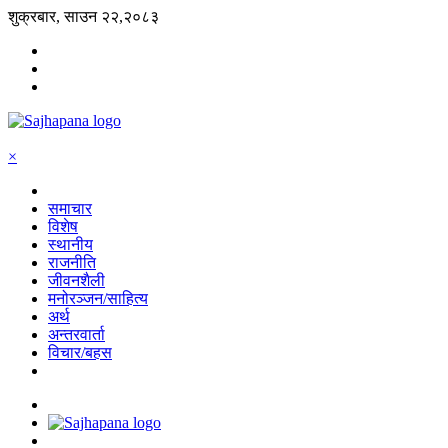
शुक्रबार, साउन २२,२०८३
×
समाचार
विशेष
स्थानीय
राजनीति
जीवनशैली
मनोरञ्जन/साहित्य
अर्थ
अन्तरवार्ता
विचार/बहस