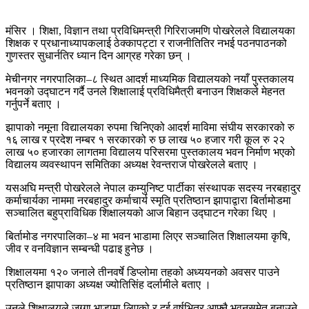
मंसिर । शिक्षा, विज्ञान तथा प्रविधिमन्त्री गिरिराजमणि पोखरेलले विद्यालयका
शिक्षक र प्रधानाध्यापकलाई ठेक्कापट्टा र राजनीतितिर नभई पठनपाठनको
गुणस्तर सुधार्नतिर ध्यान दिन आग्रह गरेका छन् ।
मेचीनगर नगरपालिका–८ स्थित आदर्श माध्यमिक विद्यालयको नयाँ पुस्तकालय
भवनको उद्घाटन गर्दै उनले शिक्षालाई प्रविधिमैत्री बनाउन शिक्षकले मेहनत
गर्नुपर्ने बताए ।
झापाको नमूना विद्यालयका रुपमा चिनिएको आदर्श माविमा संघीय सरकारको रु
१६ लाख र प्रदेश नम्बर १ सरकारको रु छ लाख ५० हजार गरी कूल रु २२
लाख ५० हजारका लागतमा विद्यालय परिसरमा पुस्तकालय भवन निर्माण भएको
विद्यालय व्यवस्थापन समितिका अध्यक्ष रेवन्तराज पोखरेलले बताए ।
यसअघि मन्त्री पोखरेलले नेपाल कम्युनिष्ट पार्टीका संस्थापक सदस्य नरबहादुर
कर्माचार्यका नाममा नरबहादुर कर्माचार्य स्मृति प्रतिष्ठान झापाद्वारा बिर्तामोडमा
सञ्चालित बहुप्राविधिक शिक्षालयको आज बिहान उद्घाटन गरेका थिए ।
बिर्तामोड नगरपालिका–४ मा भवन भाडामा लिएर सञ्चालित शिक्षालयमा कृषि,
जीव र वनविज्ञान सम्बन्धी पढाइ हुनेछ ।
शिक्षालयमा १२० जनाले तीनवर्षे डिप्लोमा तहको अध्ययनको अवसर पाउने
प्रतिष्ठान झापाका अध्यक्ष ज्योतिसिंह दर्लामीले बताए ।
उनले शिक्षालयले जग्गा भाडामा लिएको र दुई वर्षभित्र आफ्नै भवनसमेत बनाउने