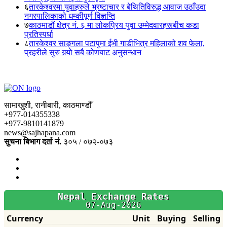
६
तारकेश्वरमा युवाहरुले भ्रष्टाचार र बेथितिविरुद्ध आवाज उठाँउदा
नगरपालिकाको धम्कीपूर्ण विज्ञप्ति
७
काठमाडौं क्षेत्र नं. ६ मा लोकप्रिय युवा उम्मेदवारहरूबीच कडा
प्रतिस्पर्धा
८
तारकेश्वर साङ्गला पटापुमा ईभी गाडीभित्र महिलाको शव फेला,
प्रहरीले सुरु गर्‍यो सबै कोणबाट अनुसन्धान
सामाखुशी, रानीबारी, काठमाण्डौँ
+977-014355338
+977-9810141879
news@sajhapana.com
सुचना बिभाग दर्ता नं.
३०५ / ०७२-०७३