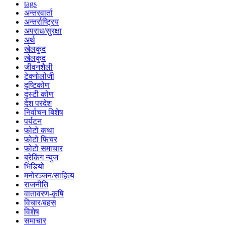
tags
अन्तरवार्ता
अन्तर्राष्ट्रिय
अपराध/सुरक्षा
अर्थ
खेलकुद
खेलकुद
जीवनशैली
टेक्नोलोजी
दृष्टिकोण
दृस्टी कोण
देश परदेश
निर्वाचन बिशेष
पर्यटन
फोटो कथा
फोटो फिचर
फोटो समाचार
ब्रेकिंग न्युज
भिडियो
मनोरञ्जन/साहित्य
राजनीति
वातावरण-कृषि
विचार/बहस
विशेष
समाचार