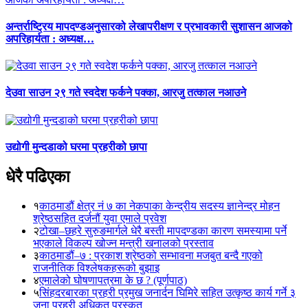
अन्तर्राष्ट्रिय मापदण्डअनुसारको लेखापरीक्षण र प्रभावकारी सुशासन आजको
अपरिहार्यता : अध्यक्ष…
देउवा साउन २९ गते स्वदेश फर्कने पक्का, आरजु तत्काल नआउने
उद्योगी मुन्दडाको घरमा प्रहरीको छापा
धेरै पढिएका
१
काठमाडौं क्षेत्र नं ७ का नेकपाका केन्द्रीय सदस्य ज्ञानेन्द्र मोहन
श्रेष्ठसहित दर्जनौं युवा एमाले प्रवेश
२
टोखा–छहरे सुरुङमार्गले धेरै बस्ती मापदण्डका कारण समस्यामा पर्ने
भएकाले विकल्प खोज्न मन्त्री खनालको प्रस्ताव
३
काठमाडौं–७ : प्रकाश श्रेष्ठको सम्भावना मजबुत बन्दै गएको
राजनीतिक विश्लेषकहरूको बुझाइ
४
एमालेको घोषणापत्रमा के छ ? (पूर्णपाठ)
५
सिंहदरबारका प्रहरी प्रमुख जनार्दन घिमिरे सहित उत्कृष्ठ कार्य गर्ने ३
जना प्रहरी अधिकृत पुरस्कृत