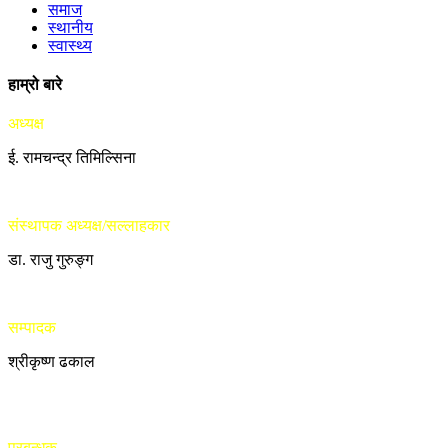
समाज
स्थानीय
स्वास्थ्य
हाम्रो बारे
अध्यक्ष
ई. रामचन्द्र तिमिल्सिना
संस्थापक अध्यक्ष/सल्लाहकार
डा. राजु गुरुङ्ग
सम्पादक
श्रीकृष्ण ढकाल
प्रबन्धक