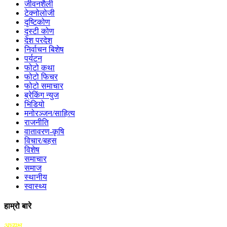
जीवनशैली
टेक्नोलोजी
दृष्टिकोण
दृस्टी कोण
देश परदेश
निर्वाचन बिशेष
पर्यटन
फोटो कथा
फोटो फिचर
फोटो समाचार
ब्रेकिंग न्युज
भिडियो
मनोरञ्जन/साहित्य
राजनीति
वातावरण-कृषि
विचार/बहस
विशेष
समाचार
समाज
स्थानीय
स्वास्थ्य
हाम्रो बारे
अध्यक्ष