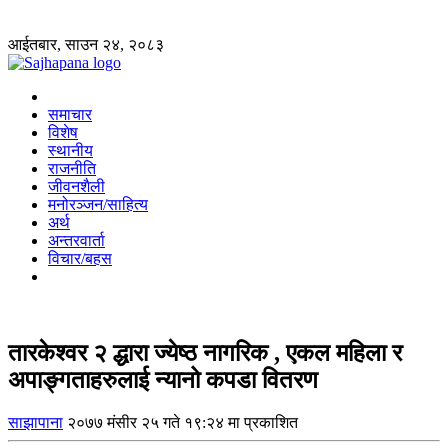
आईतबार, साउन २४, २०८३
समाचार
विशेष
स्थानीय
राजनीति
जीवनशैली
मनोरञ्जन/साहित्य
अर्थ
अन्तरवार्ता
विचार/बहस
तारकेश्वर २ द्धारा ज्येष्ठ नागरिक , एकल महिला र
अपाङ्गताहरुलाई न्यानो कपडा वितरण
साझापाना
२०७७ मंसीर २५ गते १९:२४ मा प्रकाशित