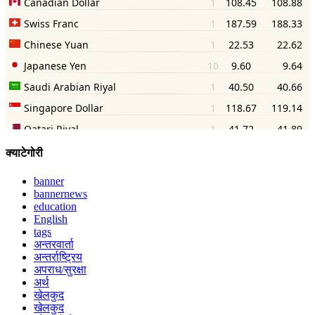
क्याटेगोरी
banner
bannernews
education
English
tags
अन्तरवार्ता
अन्तर्राष्ट्रिय
अपराध/सुरक्षा
अर्थ
खेलकुद
खेलकुद