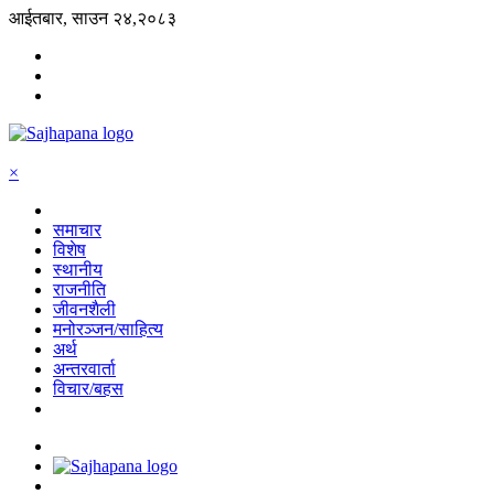
आईतबार, साउन २४,२०८३
×
समाचार
विशेष
स्थानीय
राजनीति
जीवनशैली
मनोरञ्जन/साहित्य
अर्थ
अन्तरवार्ता
विचार/बहस