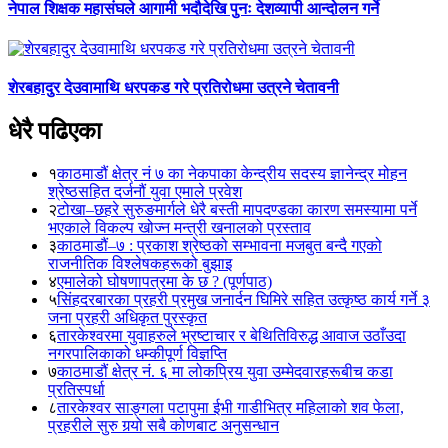
नेपाल शिक्षक महासंघले आगामी भदौदेखि पुनः देशव्यापी आन्दोलन गर्ने
शेरबहादुर देउवामाथि धरपकड गरे प्रतिरोधमा उत्रने चेतावनी
धेरै पढिएका
१
काठमाडौं क्षेत्र नं ७ का नेकपाका केन्द्रीय सदस्य ज्ञानेन्द्र मोहन
श्रेष्ठसहित दर्जनौं युवा एमाले प्रवेश
२
टोखा–छहरे सुरुङमार्गले धेरै बस्ती मापदण्डका कारण समस्यामा पर्ने
भएकाले विकल्प खोज्न मन्त्री खनालको प्रस्ताव
३
काठमाडौं–७ : प्रकाश श्रेष्ठको सम्भावना मजबुत बन्दै गएको
राजनीतिक विश्लेषकहरूको बुझाइ
४
एमालेको घोषणापत्रमा के छ ? (पूर्णपाठ)
५
सिंहदरबारका प्रहरी प्रमुख जनार्दन घिमिरे सहित उत्कृष्ठ कार्य गर्ने ३
जना प्रहरी अधिकृत पुरस्कृत
६
तारकेश्वरमा युवाहरुले भ्रष्टाचार र बेथितिविरुद्ध आवाज उठाँउदा
नगरपालिकाको धम्कीपूर्ण विज्ञप्ति
७
काठमाडौं क्षेत्र नं. ६ मा लोकप्रिय युवा उम्मेदवारहरूबीच कडा
प्रतिस्पर्धा
८
तारकेश्वर साङ्गला पटापुमा ईभी गाडीभित्र महिलाको शव फेला,
प्रहरीले सुरु गर्‍यो सबै कोणबाट अनुसन्धान