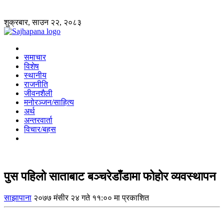
शुक्रबार, साउन २२, २०८३
समाचार
विशेष
स्थानीय
राजनीति
जीवनशैली
मनोरञ्जन/साहित्य
अर्थ
अन्तरवार्ता
विचार/बहस
पुस पहिलो साताबाट बञ्चरेडाँडामा फोहोर व्यवस्थापन
साझापाना
२०७७ मंसीर २४ गते ११:०० मा प्रकाशित