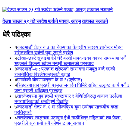
देउवा साउन २९ गते स्वदेश फर्कने पक्का, आरजु तत्काल नआउने
धेरै पढिएका
१
काठमाडौं क्षेत्र नं ७ का नेकपाका केन्द्रीय सदस्य ज्ञानेन्द्र मोहन
श्रेष्ठसहित दर्जनौं युवा एमाले प्रवेश
२
टोखा–छहरे सुरुङमार्गले धेरै बस्ती मापदण्डका कारण समस्यामा पर्ने
भएकाले विकल्प खोज्न मन्त्री खनालको प्रस्ताव
३
काठमाडौं–७ : प्रकाश श्रेष्ठको सम्भावना मजबुत बन्दै गएको
राजनीतिक विश्लेषकहरूको बुझाइ
४
एमालेको घोषणापत्रमा के छ ? (पूर्णपाठ)
५
सिंहदरबारका प्रहरी प्रमुख जनार्दन घिमिरे सहित उत्कृष्ठ कार्य गर्ने ३
जना प्रहरी अधिकृत पुरस्कृत
६
तारकेश्वरमा युवाहरुले भ्रष्टाचार र बेथितिविरुद्ध आवाज उठाँउदा
नगरपालिकाको धम्कीपूर्ण विज्ञप्ति
७
काठमाडौं क्षेत्र नं. ६ मा लोकप्रिय युवा उम्मेदवारहरूबीच कडा
प्रतिस्पर्धा
८
तारकेश्वर साङ्गला पटापुमा ईभी गाडीभित्र महिलाको शव फेला,
प्रहरीले सुरु गर्‍यो सबै कोणबाट अनुसन्धान