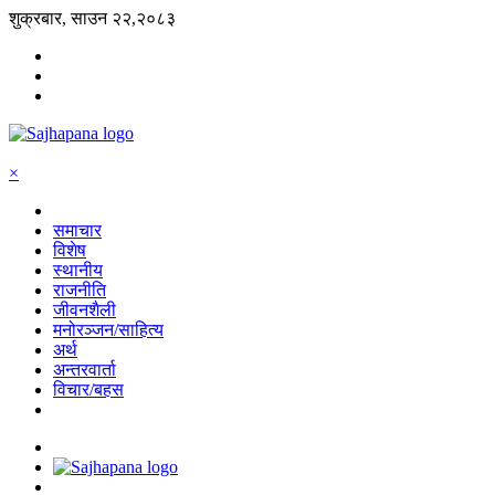
शुक्रबार, साउन २२,२०८३
×
समाचार
विशेष
स्थानीय
राजनीति
जीवनशैली
मनोरञ्जन/साहित्य
अर्थ
अन्तरवार्ता
विचार/बहस