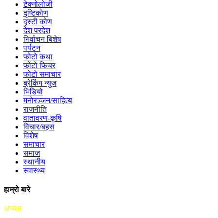
टेक्नोलोजी
दृष्टिकोण
दृस्टी कोण
देश परदेश
निर्वाचन बिशेष
पर्यटन
फोटो कथा
फोटो फिचर
फोटो समाचार
ब्रेकिंग न्युज
भिडियो
मनोरञ्जन/साहित्य
राजनीति
वातावरण-कृषि
विचार/बहस
विशेष
समाचार
समाज
स्थानीय
स्वास्थ्य
हाम्रो बारे
अध्यक्ष