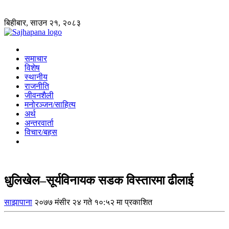
बिहीबार, साउन २१, २०८३
समाचार
विशेष
स्थानीय
राजनीति
जीवनशैली
मनोरञ्जन/साहित्य
अर्थ
अन्तरवार्ता
विचार/बहस
धुलिखेल–सूर्यविनायक सडक विस्तारमा ढीलाई
साझापाना
२०७७ मंसीर २४ गते १०:५२ मा प्रकाशित