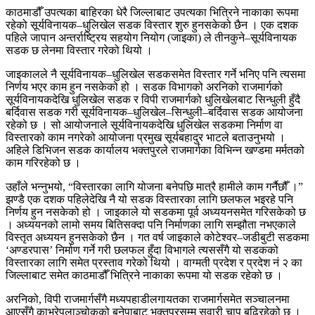
काठमाडौँ उपत्यका बाहिरका धेरै जिल्लाबाट उपत्यका भित्रिने नाकाका रूपमा
रहेको सूर्यविनायक–धुलिखेल सडक विस्तार शुरु हुनसकेको छैन । एक दशक
पहिले जापान अन्तर्राष्ट्रिय सहयोग नियोग (जाइका) ले तीनकुने–सूर्यविनायक
सडक छ लेनमा विस्तार गरेको थियो ।
जाइकालले नै सूर्यविनायक–धुलिखेल सडकसमेत विस्तार गर्ने भनिए पनि त्यसमा
निर्णय भएर काम हुन नसकेको हो । सडक विभागको अरनिको राजमार्गको
सूर्यविनायकदेखि धुलिखेल सडक र विपी राजमार्गको धुलिखेलबाट सिन्धुली हुँदै
बर्दिवास सडक गरी सूर्यविनायक–धुलिखेल–सिन्धुली–बर्दिवास सडक आयोजना
रहेको छ । सो आयोजनाले सूर्यविनायकदेखि धुलिखेल सडकमा निर्माण वा
विस्तारको काम नगरेको आयोजना प्रमुख सूर्यबहादुर भाटले बताउनुभयो ।
अहिले डिभिजन सडक कार्यालय भक्तपुरले राजमार्गका विभिन्न खण्डमा मर्मतको
काम गरिरहेको छ ।
उहाँले भन्नुभयो, “विस्तारका लागि योजना बनेपछि मात्रै हामीले काम गर्नैछौँ ।”
झण्डै एक दशक पहिलेदेखि नै यो सडक विस्तारका लागि छलफल भइरहे पनि
निर्णय हुन नसकेको हो । जाइकाले यो सडकमा पूर्व अध्ययनसमेत गरिसकेको छ
। अध्ययनको लामो समय बितिसक्दा पनि निर्माणका लागि सम्झौता नभएकाले
विस्तृत अध्ययन हुनसकेको छैन । गत वर्ष जाइकाले कोटेश्वर–जडीबुटी सडकमा
‘अण्डरपास’ निर्माण गर्ने गरी छलफल हुँदा विभागले त्यससँगै यो सडकको
विस्तारका लागि समेत प्रस्ताव गरेको थियो । वाग्मती प्रदेश र प्रदेश नं २ का
जिल्लाबाट समेत काठमाडौँ भित्रिने नाकाका रूपमा यो सडक रहेको छ ।
अरनिको, विपी राजमार्गसँगै मध्यपहाडीलगायतका राजमार्गसमेत सञ्चालनमा
आएसँगै काभ्रेपलाञ्चोकको बनेपाबाट भक्तपुरसम्म सवारी चाप बढिरहेको छ ।