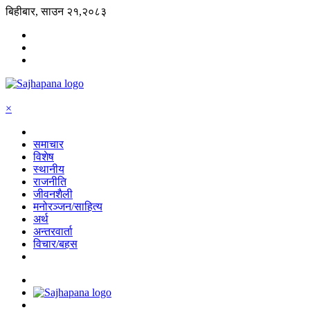
बिहीबार, साउन २१,२०८३
×
समाचार
विशेष
स्थानीय
राजनीति
जीवनशैली
मनोरञ्जन/साहित्य
अर्थ
अन्तरवार्ता
विचार/बहस