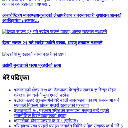
अन्तर्राष्ट्रिय मापदण्डअनुसारको लेखापरीक्षण र प्रभावकारी सुशासन आजको
अपरिहार्यता : अध्यक्ष…
देउवा साउन २९ गते स्वदेश फर्कने पक्का, आरजु तत्काल नआउने
उद्योगी मुन्दडाको घरमा प्रहरीको छापा
धेरै पढिएका
१
काठमाडौं क्षेत्र नं ७ का नेकपाका केन्द्रीय सदस्य ज्ञानेन्द्र मोहन
श्रेष्ठसहित दर्जनौं युवा एमाले प्रवेश
२
टोखा–छहरे सुरुङमार्गले धेरै बस्ती मापदण्डका कारण समस्यामा पर्ने
भएकाले विकल्प खोज्न मन्त्री खनालको प्रस्ताव
३
काठमाडौं–७ : प्रकाश श्रेष्ठको सम्भावना मजबुत बन्दै गएको
राजनीतिक विश्लेषकहरूको बुझाइ
४
एमालेको घोषणापत्रमा के छ ? (पूर्णपाठ)
५
सिंहदरबारका प्रहरी प्रमुख जनार्दन घिमिरे सहित उत्कृष्ठ कार्य गर्ने ३