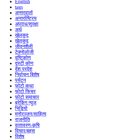
English
tags
अन्तरवार्ता
अन्तर्राष्ट्रिय
अपराध/सुरक्षा
अर्थ
खेलकुद
खेलकुद
जीवनशैली
टेक्नोलोजी
दृष्टिकोण
दृस्टी कोण
देश परदेश
निर्वाचन बिशेष
पर्यटन
फोटो कथा
फोटो फिचर
फोटो समाचार
ब्रेकिंग न्युज
भिडियो
मनोरञ्जन/साहित्य
राजनीति
वातावरण-कृषि
विचार/बहस
विशेष