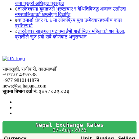
जना प्रहरी अधिकृत पुरस्कृत
६
तारकेश्वरमा युवाहरुले भ्रष्टाचार र बेथितिविरुद्ध आवाज उठाँउदा
नगरपालिकाको धम्कीपूर्ण विज्ञप्ति
७
काठमाडौं क्षेत्र नं. ६ मा लोकप्रिय युवा उम्मेदवारहरूबीच कडा
प्रतिस्पर्धा
८
तारकेश्वर साङ्गला पटापुमा ईभी गाडीभित्र महिलाको शव फेला,
प्रहरीले सुरु गर्‍यो सबै कोणबाट अनुसन्धान
सामाखुशी, रानीबारी, काठमाण्डौँ
+977-014355338
+977-9810141879
news@sajhapana.com
सुचना बिभाग दर्ता नं.
३०५ / ०७२-०७३