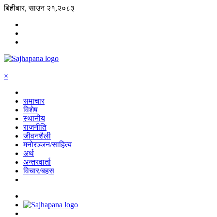
बिहीबार, साउन २१,२०८३
×
समाचार
विशेष
स्थानीय
राजनीति
जीवनशैली
मनोरञ्जन/साहित्य
अर्थ
अन्तरवार्ता
विचार/बहस