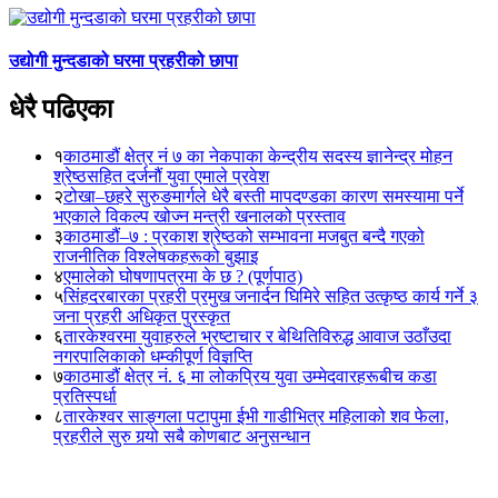
उद्योगी मुन्दडाको घरमा प्रहरीको छापा
धेरै पढिएका
१
काठमाडौं क्षेत्र नं ७ का नेकपाका केन्द्रीय सदस्य ज्ञानेन्द्र मोहन
श्रेष्ठसहित दर्जनौं युवा एमाले प्रवेश
२
टोखा–छहरे सुरुङमार्गले धेरै बस्ती मापदण्डका कारण समस्यामा पर्ने
भएकाले विकल्प खोज्न मन्त्री खनालको प्रस्ताव
३
काठमाडौं–७ : प्रकाश श्रेष्ठको सम्भावना मजबुत बन्दै गएको
राजनीतिक विश्लेषकहरूको बुझाइ
४
एमालेको घोषणापत्रमा के छ ? (पूर्णपाठ)
५
सिंहदरबारका प्रहरी प्रमुख जनार्दन घिमिरे सहित उत्कृष्ठ कार्य गर्ने ३
जना प्रहरी अधिकृत पुरस्कृत
६
तारकेश्वरमा युवाहरुले भ्रष्टाचार र बेथितिविरुद्ध आवाज उठाँउदा
नगरपालिकाको धम्कीपूर्ण विज्ञप्ति
७
काठमाडौं क्षेत्र नं. ६ मा लोकप्रिय युवा उम्मेदवारहरूबीच कडा
प्रतिस्पर्धा
८
तारकेश्वर साङ्गला पटापुमा ईभी गाडीभित्र महिलाको शव फेला,
प्रहरीले सुरु गर्‍यो सबै कोणबाट अनुसन्धान