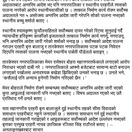
अदालतबाट अन्तरिम आदेश भए पनि नगारपालिका र स्थानीय प्रहरीले त्यसको
पालना नगरेको आरोप स्थानीयवासीको छ । तत्काल निर्माण कार्य रोक्न सर्वोच्च
अदालतले गत ५ असोजमा अन्तरिम आदेश जारी गरेपनि सोको पालना नभएको
स्थानीय बच्चु शर्माले बताए ।
स्थानीय श्यामकृष्ण फुयाँलसहितले सर्वोच्चमा दायर गरेको रिटमा सुनुवाई गर्दै
न्यायाधीश हरिकृष्ण कार्कीको इजलासले तत्काल निर्माण कार्य नगर्नू, नगराउनू
भनि अन्तरिम आदेश जारी गरेको शर्माको भनाइ छ । सर्वोच्चको आदेश पालना
गराउन प्रहरी बृत्त बालाजु र तारकेश्वर नगरपालिकामा पटक पटक निवेदन
दिएपनि त्यसको पालना नभएको स्थानीय पार्बती पौडेलले बताइन् ।
तारकेश्वर नगरपालिकाका मेयर रामेश्वर बोहरा महानगरतर्फकाले लगाएको आरोप
निराधार भएको दाबी गरे । नगरपालिकाले आफ्नो बजेटबाट सामान्य बाटो बनाउन
लगाएको पर्खालमा अनावश्यक बखेडा झिकिएको उनको भनाइ छ । उनले भने,
‘कसैलाई पनि अन्याय हुनेगरी निर्माण गरिएको छैन ।’
मेयर बोहराले निर्माण रोक्ने सम्बन्धमा सर्वोच्चबाट अन्तरिम आदेश जारी भएको
कुरा आफूलाई जानकारी पनि नभएको बताए । विषय अदालत गएको भए उतै
प्रतिवाद गर्ने उनले बताए ।
यता महानगरीय प्रहरी बृत्त बालाजुले दुई स्थानीय तहको सीमा विवादको
समाधान प्रहरीबाट नहुने जनाएको छ । समस्या समाधान गर्न दुई स्थानीय
तहलाई जानकारी गराइएको र आफूहरूबाट सर्वोच्चको आदेश उल्लंघन नभएको
बृत्तका प्रमुख प्रहरी नायब उपरिक्षक रञ्जित सिंह राठौरले बताए । –
अनलाइनखबरबाट साभार