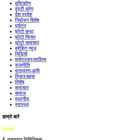
दृष्टिकोण
दृस्टी कोण
देश परदेश
निर्वाचन बिशेष
पर्यटन
फोटो कथा
फोटो फिचर
फोटो समाचार
ब्रेकिंग न्युज
भिडियो
मनोरञ्जन/साहित्य
राजनीति
वातावरण-कृषि
विचार/बहस
विशेष
समाचार
समाज
स्थानीय
स्वास्थ्य
हाम्रो बारे
अध्यक्ष
ई. रामचन्द्र तिमिल्सिना