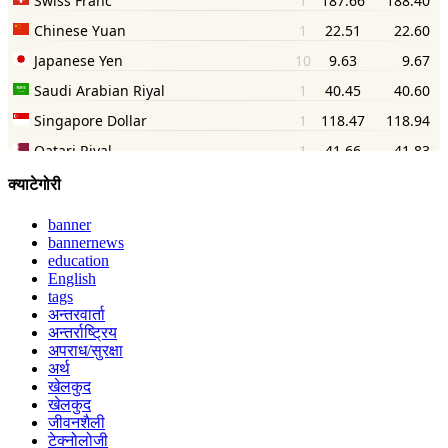
क्याटेगोरी
banner
bannernews
education
English
tags
अन्तरवार्ता
अन्तर्राष्ट्रिय
अपराध/सुरक्षा
अर्थ
खेलकुद
खेलकुद
जीवनशैली
टेक्नोलोजी