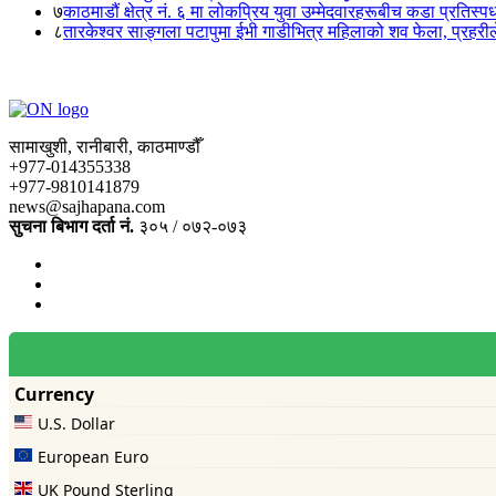
७
काठमाडौं क्षेत्र नं. ६ मा लोकप्रिय युवा उम्मेदवारहरूबीच कडा प्रतिस्पर्
८
तारकेश्वर साङ्गला पटापुमा ईभी गाडीभित्र महिलाको शव फेला, प्रहरीले
सामाखुशी, रानीबारी, काठमाण्डौँ
+977-014355338
+977-9810141879
news@sajhapana.com
सुचना बिभाग दर्ता नं.
३०५ / ०७२-०७३