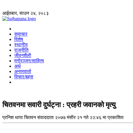
आईतबार, साउन २४, २०८३
समाचार
विशेष
स्थानीय
राजनीति
जीवनशैली
मनोरञ्जन/साहित्य
अर्थ
अन्तरवार्ता
विचार/बहस
चितवनमा सवारी दुर्घट्ना : प्रहरी जवानको मृत्यु
प्रनिश थापा
चितवन संवाददाता
२०७७ मंसीर २१ गते २२:४६ मा प्रकाशित