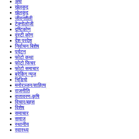
अर्थ
खेलकुद
खेलकुद
जीवनशैली
टेक्नोलोजी
दृष्टिकोण
दृस्टी कोण
देश परदेश
निर्वाचन बिशेष
पर्यटन
फोटो कथा
फोटो फिचर
फोटो समाचार
ब्रेकिंग न्युज
भिडियो
मनोरञ्जन/साहित्य
राजनीति
वातावरण-कृषि
विचार/बहस
विशेष
समाचार
समाज
स्थानीय
स्वास्थ्य