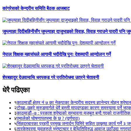
कांग्रेसको केन्द्रीय समिति बैठक आजबाट
जुम्ल्याहा दिदीबहिनीसँग जुम्ल्याहा दाजुभाइको विवाह, विवाह गराउने पादरी पनि जु
नेपाल शिक्षक महासंघले आगामी भदौदेखि पुनः देशव्यापी आन्दोलन गर्ने
शेरबहादुर देउवामाथि धरपकड गरे प्रतिरोधमा उत्रने चेतावनी
धेरै पढिएका
१
काठमाडौं क्षेत्र नं ७ का नेकपाका केन्द्रीय सदस्य ज्ञानेन्द्र मोहन श्रेष्ठ
२
टोखा–छहरे सुरुङमार्गले धेरै बस्ती मापदण्डका कारण समस्यामा पर्ने भए
३
काठमाडौं–७ : प्रकाश श्रेष्ठको सम्भावना मजबुत बन्दै गएको राजनीतिक
४
एमालेको घोषणापत्रमा के छ ? (पूर्णपाठ)
५
सिंहदरबारका प्रहरी प्रमुख जनार्दन घिमिरे सहित उत्कृष्ठ कार्य गर्ने ३ 
६
तारकेश्वरमा युवाहरुले भ्रष्टाचार र बेथितिविरुद्ध आवाज उठाँउदा नगरपालि