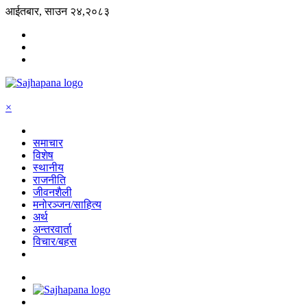
आईतबार, साउन २४,२०८३
×
समाचार
विशेष
स्थानीय
राजनीति
जीवनशैली
मनोरञ्जन/साहित्य
अर्थ
अन्तरवार्ता
विचार/बहस