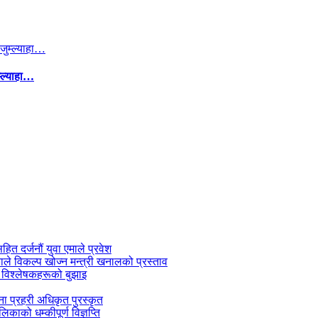
म्ल्याहा…
सहित दर्जनौं युवा एमाले प्रवेश
काले विकल्प खोज्न मन्त्री खनालको प्रस्ताव
 विश्लेषकहरूको बुझाइ
जना प्रहरी अधिकृत पुरस्कृत
काको धम्कीपूर्ण विज्ञप्ति