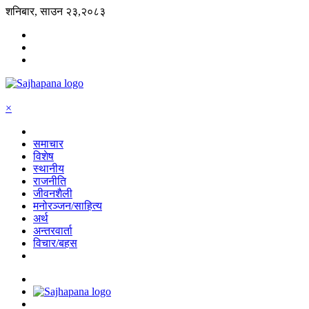
शनिबार, साउन २३,२०८३
×
समाचार
विशेष
स्थानीय
राजनीति
जीवनशैली
मनोरञ्जन/साहित्य
अर्थ
अन्तरवार्ता
विचार/बहस