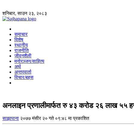
शनिबार, साउन २३, २०८३
समाचार
विशेष
स्थानीय
राजनीति
जीवनशैली
मनोरञ्जन/साहित्य
अर्थ
अन्तरवार्ता
विचार/बहस
अनलाइन प्रणालीमार्फत रु ४३ करोड २६ लाख ५५ ह
साझापाना
२०७७ मंसीर २० गते ०९:४८ मा प्रकाशित