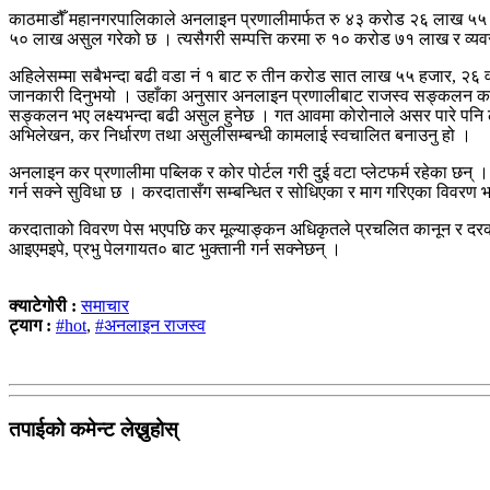
काठमाडौँ महानगरपालिकाले अनलाइन प्रणालीमार्फत रु ४३ करोड २६ लाख ५५ ह
५० लाख असुल गरेको छ । त्यसैगरी सम्पत्ति करमा रु १० करोड ७१ लाख र व्
अहिलेसम्मा सबैभन्दा बढी वडा नं १ बाट रु तीन करोड सात लाख ५५ हजार, २६
जानकारी दिनुभयो । उहाँका अनुसार अनलाइन प्रणालीबाट राजस्व सङ्कलन कार्
सङ्कलन भए लक्ष्यभन्दा बढी असुल हुनेछ । गत आवमा कोरोनाले असर पारे पनि
अभिलेखन, कर निर्धारण तथा असुलीसम्बन्धी कामलाई स्वचालित बनाउनु हो ।
अनलाइन कर प्रणालीमा पब्लिक र कोर पोर्टल गरी दुई वटा प्लेटफर्म रहेका छन् । 
गर्न सक्ने सुविधा छ । करदातासँग सम्बन्धित र सोधिएका र माग गरिएका विवरण भर
करदाताको विवरण पेस भएपछि कर मूल्याङ्कन अधिकृतले प्रचलित कानून र दरका आ
आइएमइपे, प्रभु पेलगायत० बाट भुक्तानी गर्न सक्नेछन् ।
क्याटेगोरी :
समाचार
ट्याग :
#hot
,
#अनलाइन राजस्व
तपाईको कमेन्ट लेख्नुहोस्