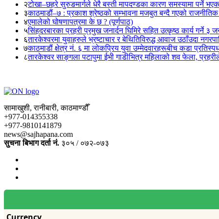
२
टोखा–छहरे सुरुङमार्गले धेरै बस्ती मापदण्डका कारण समस्यामा पर्ने भए
३
काठमाडौं–७ : प्रकाश श्रेष्ठको सम्भावना मजबुत बन्दै गएको राजनीतिक
४
एमालेको घोषणापत्रमा के छ ? (पूर्णपाठ)
५
सिंहदरबारका प्रहरी प्रमुख जनार्दन घिमिरे सहित उत्कृष्ठ कार्य गर्ने ३ 
६
तारकेश्वरमा युवाहरुले भ्रष्टाचार र बेथितिविरुद्ध आवाज उठाँउदा नगरपालि
७
काठमाडौं क्षेत्र नं. ६ मा लोकप्रिय युवा उम्मेदवारहरूबीच कडा प्रतिस्पर्
८
तारकेश्वर साङ्गला पटापुमा ईभी गाडीभित्र महिलाको शव फेला, प्रहरीले
सामाखुशी, रानीबारी, काठमाण्डौँ
+977-014355338
+977-9810141879
news@sajhapana.com
सुचना बिभाग दर्ता नं.
३०५ / ०७२-०७३