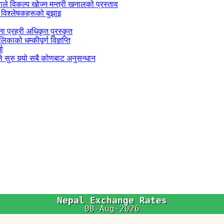
काले विकल्प खोज्न मन्त्री खनालको प्रस्ताव
 विश्लेषकहरूको बुझाइ
जना प्रहरी अधिकृत पुरस्कृत
काको धम्कीपूर्ण विज्ञप्ति
धा
 सुरु गर्‍यो सबै कोणबाट अनुसन्धान