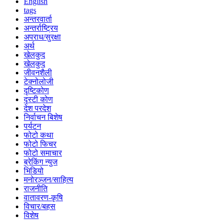
English
tags
अन्तरवार्ता
अन्तर्राष्ट्रिय
अपराध/सुरक्षा
अर्थ
खेलकुद
खेलकुद
जीवनशैली
टेक्नोलोजी
दृष्टिकोण
दृस्टी कोण
देश परदेश
निर्वाचन बिशेष
पर्यटन
फोटो कथा
फोटो फिचर
फोटो समाचार
ब्रेकिंग न्युज
भिडियो
मनोरञ्जन/साहित्य
राजनीति
वातावरण-कृषि
विचार/बहस
विशेष