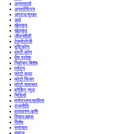
अन्तरवार्ता
अन्तर्राष्ट्रिय
अपराध/सुरक्षा
अर्थ
खेलकुद
खेलकुद
जीवनशैली
टेक्नोलोजी
दृष्टिकोण
दृस्टी कोण
देश परदेश
निर्वाचन बिशेष
पर्यटन
फोटो कथा
फोटो फिचर
फोटो समाचार
ब्रेकिंग न्युज
भिडियो
मनोरञ्जन/साहित्य
राजनीति
वातावरण-कृषि
विचार/बहस
विशेष
समाचार
समाज