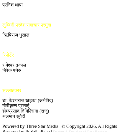
प्रनिश थापा
लुम्बिनी प्रदेश समाचार प्रमुख
ऋिषिराज भुसाल
रिपोर्टर
रामेश्वर ढकाल
बिवेक पनेरु
सल्लाहकार
डा. केशवराज खड्का (अर्थविद्)
गोपीकृष्ण प्रसाई
होमप्रसाद तिमिल्सिना (राजु)
थलमान सुवेदी
Powered by Three Star Media | © Copyright 2026, All Rights
Reserved with SajhaPana |
Design & Developed By : Resham