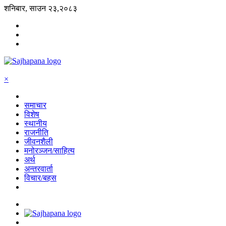
शनिबार, साउन २३,२०८३
×
समाचार
विशेष
स्थानीय
राजनीति
जीवनशैली
मनोरञ्जन/साहित्य
अर्थ
अन्तरवार्ता
विचार/बहस