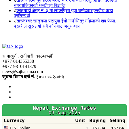
६
तारकेश्वरमा युवाहरुले भ्रष्टाचार र बेथितिविरुद्ध आवाज उठाँउदा
नगरपालिकाको धम्कीपूर्ण विज्ञप्ति
७
काठमाडौं क्षेत्र नं. ६ मा लोकप्रिय युवा उम्मेदवारहरूबीच कडा
प्रतिस्पर्धा
८
तारकेश्वर साङ्गला पटापुमा ईभी गाडीभित्र महिलाको शव फेला,
प्रहरीले सुरु गर्‍यो सबै कोणबाट अनुसन्धान
सामाखुशी, रानीबारी, काठमाण्डौँ
+977-014355338
+977-9810141879
news@sajhapana.com
सुचना बिभाग दर्ता नं.
३०५ / ०७२-०७३