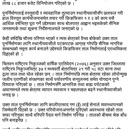
लाख ८८ हजार बजेट विनियोजन गरिएको छ ।
पुनर्निर्माणलाई वस्तुवादी र व्यावहारिक तुल्याउन स्थानीयवासीसँग छलफल गरी
हाल विस्तृत कार्ययोजनासमेत तयार गरी किङफिसर १ र २ को काम यसै
आर्थिक वर्षभित्र पूरा गर्ने उद्देश्यका साथ बोलपत्र आह्वान भइसकेको सैनिक
जनसम्पर्क तथा सूचना निर्देशनालयले जनाएको छ ।
केही वर्षदेखि चौरमा परिणत भएको र त्यस क्षेत्रको वैभव बोकेको उक्त ताल
पुनर्निर्माणका लागि स्थानीयवासीले पटकपटक आग्रह गरेपछि सैनिक नागरिक
सम्बन्धको नमूना कार्य बनाउने उद्देश्यले किङफिसर ताल निर्माणलाई प्राथमिकता
दिइएको हो ।
चितवन राष्ट्रिय निकुञ्जको वार्षिक प्रतिवेदन (२०७६) अनुसार उक्त जिल्लामा
राष्ट्रिय निकुञ्जभित्र ३७ र मध्यवर्ती क्षेत्रभित्र २१ गरी ५८ वटा साना तथा
ठूला ताल तथा घोल रहेका छन् । ताल निर्माणपछि त्यस क्षेत्रमा रहेका लोपोन्मुख
जलीय प्राणीको संरक्षणका साथै पर्यावरणीय सन्तुलनमा समेत योगदान पुग्ने
विश्वास गरिएको छ । ताल निर्माणसँगै आन्तरिक तथा बाह्य पर्यटकको
आवागमनले त्यस क्षेत्रमा व्यापार व्यवसाय र चहलपहल बढने स्थानीयवासीको
भनाइ छ ।
उक्त ताल पुनर्निर्माणका लागि कालीप्रसाद गण (ई) लाई सेनाले व्यवस्थापनको
जिम्मेवारी दिएको छ । उक्त परियोजनाअन्तर्गत पुरिएको अवस्थामा रहेको ताल
सफा गरिनुका साथै वरिपरि पैदल मार्ग निर्माण गरिनेछ । तालको बीचमा चेक बाँध
पनि बनाइनेछ ।