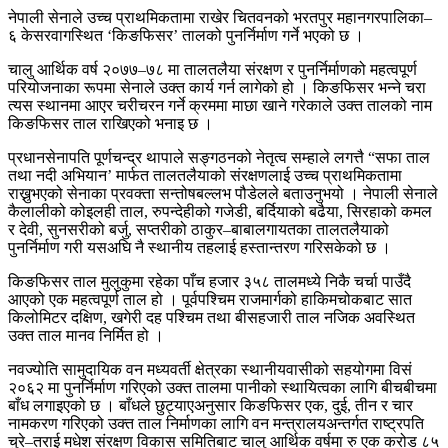
नेपाली सेनाले उच्च प्राथमिकतामा राखेर चितवनको भरतपुर महानगरपालिका–
६ केसरवागस्थित ‘किङफिसर’ तालको पुनर्निर्माण गर्ने भएको छ ।
चालु आर्थिक वर्ष २०७७–७८ मा तालतलैया संरक्षण र पुनर्निर्माणको महत्वपूर्ण
परियोजनाका रूपमा सेनाले उक्त कार्य गर्न लागेको हो । किङफिसर भन्ने चरा
त्यस स्थानमा आएर चरीचरन गर्ने क्रममा माछा खाने गरेकाले उक्त तालको नाम
किङफिसर ताल राखिएको भनाइ छ ।
प्रधानसेनापति पूर्णचन्द्र थापाले सङ्गठनको नेतृत्व सम्हाले लगत्तै “सफा ताल
तथा नदी अभियान’ मार्फत तालतलैयाको संरक्षणलाई उच्च प्राथमिकतामा
राख्नुभएको सेनाका प्रवक्ता सन्तोषबल्लभ पौडेलले बताउनुभयो । नेपाली सेनाले
कैलालीको कोइलही ताल, रुपन्देहीको गजेडी, बर्दियाको बढैया, सिरहाको कमल
र देवी, सुनसरीको बर्जु, सप्तरीको ठाकुर–बाबालगायतका तालतलैयाको
पुनर्निर्माण गरी यसअघि नै स्थानीय तहलाई हस्तान्तरण गरिसकेको छ ।
किङफिसर ताल मुलुकुमा रहेका पाँच हजार ३५८ तालमध्ये निकै चर्चा पाउँदै
आएको एक महत्वपूर्ण ताल हो । पूर्वपश्चिम राजमार्गको हाकिमचोकबाट सात
किलोमिटर दक्षिण, खगेरी दह पश्चिम तथा बीसहजारी ताल नजिक अवस्थित
उक्त ताल मानव निर्मित हो ।
नवज्योति सामुदायिक वन मध्यवर्ती क्षेत्रका स्थानीयवासीको सहयोगमा विसं
२०६२ मा पुनर्निर्माण गरिएको उक्त तालमा पानीको स्थायित्वका लागि बीचबीचमा
बाँध लगाइएको छ । बाँधले छुट्याएअनुसार किङफिसर एक, दुई, तीन र चार
नामकरण गरिएको उक्त ताल निर्माणका लागि वन मन्त्रालयअन्तर्गत राष्ट्रपति
चुरे–तराई मधेश संरक्षण विकास समितिबाट चालु आर्थिक वर्षमा रु एक करोड ८५