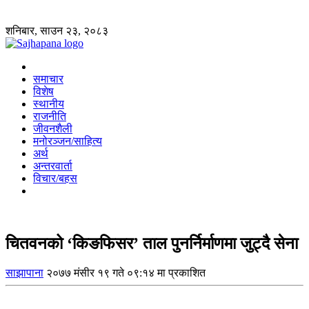
शनिबार, साउन २३, २०८३
समाचार
विशेष
स्थानीय
राजनीति
जीवनशैली
मनोरञ्जन/साहित्य
अर्थ
अन्तरवार्ता
विचार/बहस
चितवनको ‘किङफिसर’ ताल पुनर्निर्माणमा जुट्दै सेना
साझापाना
२०७७ मंसीर १९ गते ०९:१४ मा प्रकाशित