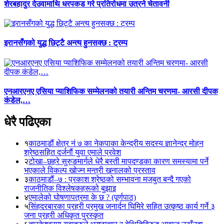
शेरबहादुर देउवामाथि धरपकड गरे प्रतिरोधमा उत्रने चेतावनी
इरानसँगको युद्ध छिट्टै अन्त्य हुनसक्छ : ट्रम्प
एनआरएनए एसिया प्याशिफिक सम्मेलनको तयारी अन्तिम चरणमा- आरसी दीपक
कंडेल,…
धेरै पढिएका
१
काठमाडौं क्षेत्र नं ७ का नेकपाका केन्द्रीय सदस्य ज्ञानेन्द्र मोहन
श्रेष्ठसहित दर्जनौं युवा एमाले प्रवेश
२
टोखा–छहरे सुरुङमार्गले धेरै बस्ती मापदण्डका कारण समस्यामा पर्ने
भएकाले विकल्प खोज्न मन्त्री खनालको प्रस्ताव
३
काठमाडौं–७ : प्रकाश श्रेष्ठको सम्भावना मजबुत बन्दै गएको
राजनीतिक विश्लेषकहरूको बुझाइ
४
एमालेको घोषणापत्रमा के छ ? (पूर्णपाठ)
५
सिंहदरबारका प्रहरी प्रमुख जनार्दन घिमिरे सहित उत्कृष्ठ कार्य गर्ने ३
जना प्रहरी अधिकृत पुरस्कृत