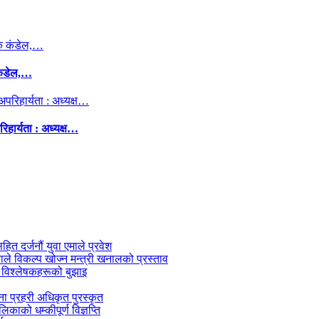
कंडेल,…
िहार्यता : अध्यक्ष…
सहित दर्जनौं युवा एमाले प्रवेश
काले विकल्प खोज्न मन्त्री खनालको प्रस्ताव
 विश्लेषकहरूको बुझाइ
जना प्रहरी अधिकृत पुरस्कृत
काको धम्कीपूर्ण विज्ञप्ति