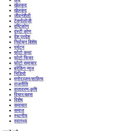
खेलकुद
खेलकुद
जीवनशैली
टेक्नोलोजी
दृष्टिकोण
दृस्टी कोण
देश परदेश
निर्वाचन बिशेष
पर्यटन
फोटो कथा
फोटो फिचर
फोटो समाचार
ब्रेकिंग न्युज
भिडियो
मनोरञ्जन/साहित्य
राजनीति
वातावरण-कृषि
विचार/बहस
विशेष
समाचार
समाज
स्थानीय
स्वास्थ्य