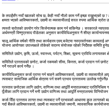
के तपाईंसँग नयाँ खालको सोच छ, केही नयाँ नौलो काम गर्ने इच्छा राख्नुभएको छ
क्षमता भएको आविष्कारकर्ता, उद्यमी वा व्यवसायीलाई सरल रुपमा आर्थिक स्रोत
त्यस्तो स्रोतको उपयोग गरेर सिर्जनात्मक काम गर्न सकिनेछ । सरकारले नवप्रवर्त
अर्थमन्त्री विष्णुप्रसाद पौडेलका अनुसार कार्यविधिअनुसार नै शीघ्र कार्यान्वयन
चालू आर्थिक वर्षको नीति तथा कार्यक्रम एवम् बजेटमा नवप्रवर्तनका कामलाई अगाडि
योजना आयोगका उपाध्यक्षले तोकेको सदस्य संयोजक रहेको निर्देशक समिति हुने
समितिले उद्योग, कृषि, ऊर्जा, स्वास्थ्य, पर्यटन, शिक्षा, सूचना प्रविधि लगायतका
समितिले प्रस्तावको छनोट, कर्जा रकमको सीमा, किस्ता, कर्जा प्रदान गर्न छनोट गर
गर्ने गराउने कार्य गर्नेछ ।
कार्यविधिअनुसार कर्जा प्राप्त गर्न चाहने आविष्कारकर्ता, उद्यमी वा व्यवसायी
त्यसबाट सामाजिक आर्थिक क्षेत्रमा पर्न सक्ने प्रभाव प्रस्तावमा उल्लेख गर्नुपर्नेछ
प्रस्ताव छनोटका लागि उद्योग, वाणिज्य तथा आपूर्ति मन्त्रालयबाट प्रतिनिधित्
पूँजीका लागि प्रदान गर्ने भनी उद्योग वाणिज्य तथा आपूर्ति मन्त्रालयमा विनियो
कर्जा दिँदा प्रस्ताव लागत तथा त्यसबाट पर्ने प्रभावको आधारमा कुल लागतको ब
गर्दा बैंकले आविष्कारकर्ता, उद्यमी वा व्यवसायीको जमानी, व्यावसायिक कार्ययो