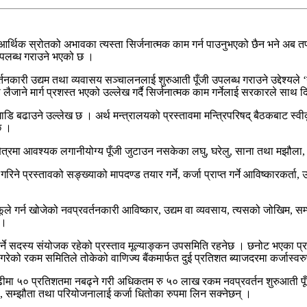
 ? आर्थिक स्रोतको अभावका त्यस्ता सिर्जनात्मक काम गर्न पाउनुभएको छैन भने अब 
 उपलब्ध गराउने भएको छ ।
नकारी उद्यम तथा व्यवासय सञ्चालनलाई शुरुआती पूँजी उपलब्ध गराउने उद्देश्यले ‘न
मा लैजाने मार्ग प्रशस्त भएको उल्लेख गर्दै सिर्जनात्मक काम गर्नेलाई सरकारले साथ
 बढाउने उल्लेख छ । अर्थ मन्त्रालयको प्रस्तावमा मन्त्रिपरिषद् बैठकबाट स्वीकृत 
छ ।
 क्षेत्रमा आवश्यक लगानीयोग्य पूँजी जुटाउन नसकेका लघु, घरेलु, साना तथा मझौला, उद
िने प्रस्तावको सङ्ख्याको मापदण्ड तयार गर्ने, कर्जा प्राप्त गर्ने आविष्कारकर्ता
ले आफूले गर्न खोजेको नवप्रवर्तनकारी आविष्कार, उद्यम वा व्यवसाय, त्यसको जोखिम
 ।
व गर्ने सदस्य संयोजक रहेको प्रस्ताव मूल्याङ्कन उपसमिति रहनेछ । छनोट भएका प्
जन गरेको रकम समितिले तोकेको वाणिज्य बैंकमार्फत दुई प्रतिशत ब्याजदरमा कर्जास्व
ढीमा ५० प्रतिशतमा नबढ्ने गरी अधिकतम रु ५० लाख रकम नवप्रवर्तन शुरुआती पूँजी
जना, सम्झौता तथा परियोजनालाई कर्जा धितोका रुपमा लिन सक्नेछन् ।