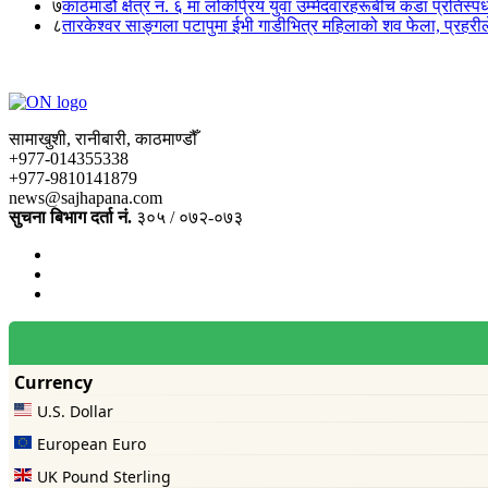
७
काठमाडौं क्षेत्र नं. ६ मा लोकप्रिय युवा उम्मेदवारहरूबीच कडा प्रतिस्पर्
८
तारकेश्वर साङ्गला पटापुमा ईभी गाडीभित्र महिलाको शव फेला, प्रहरीले
सामाखुशी, रानीबारी, काठमाण्डौँ
+977-014355338
+977-9810141879
news@sajhapana.com
सुचना बिभाग दर्ता नं.
३०५ / ०७२-०७३