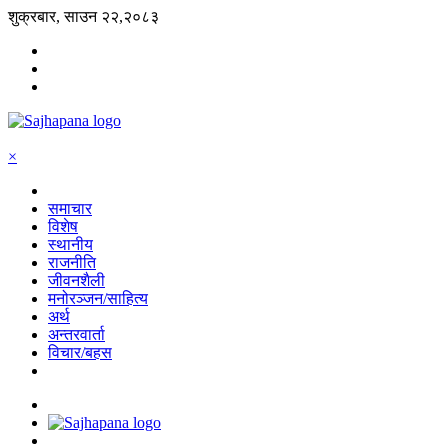
शुक्रबार, साउन २२,२०८३
×
समाचार
विशेष
स्थानीय
राजनीति
जीवनशैली
मनोरञ्जन/साहित्य
अर्थ
अन्तरवार्ता
विचार/बहस