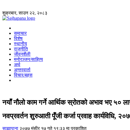
शुक्रबार, साउन २२, २०८३
समाचार
विशेष
स्थानीय
राजनीति
जीवनशैली
मनोरञ्जन/साहित्य
अर्थ
अन्तरवार्ता
विचार/बहस
नयाँ नौलो काम गर्ने आर्थिक स्रोतको अभाव भए ५० ला
नवप्रवर्तन शुरुआती पूँजी कर्जा प्रवाह कार्यविधि, २०
साझापाना
२०७७ मंसीर १७ गते १९:३३ मा प्रकाशित