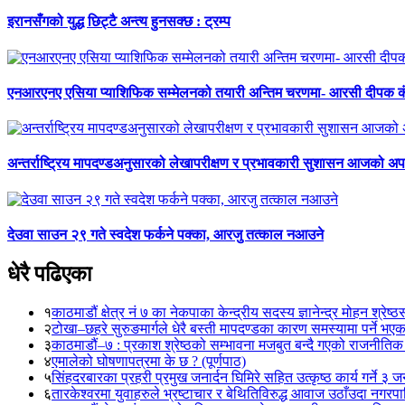
इरानसँगको युद्ध छिट्टै अन्त्य हुनसक्छ : ट्रम्प
एनआरएनए एसिया प्याशिफिक सम्मेलनको तयारी अन्तिम चरणमा- आरसी दीपक 
अन्तर्राष्ट्रिय मापदण्डअनुसारको लेखापरीक्षण र प्रभावकारी सुशासन आजको अपर
देउवा साउन २९ गते स्वदेश फर्कने पक्का, आरजु तत्काल नआउने
धेरै पढिएका
१
काठमाडौं क्षेत्र नं ७ का नेकपाका केन्द्रीय सदस्य ज्ञानेन्द्र मोहन श्रेष्ठ
२
टोखा–छहरे सुरुङमार्गले धेरै बस्ती मापदण्डका कारण समस्यामा पर्ने भए
३
काठमाडौं–७ : प्रकाश श्रेष्ठको सम्भावना मजबुत बन्दै गएको राजनीतिक
४
एमालेको घोषणापत्रमा के छ ? (पूर्णपाठ)
५
सिंहदरबारका प्रहरी प्रमुख जनार्दन घिमिरे सहित उत्कृष्ठ कार्य गर्ने ३ 
६
तारकेश्वरमा युवाहरुले भ्रष्टाचार र बेथितिविरुद्ध आवाज उठाँउदा नगरपालि