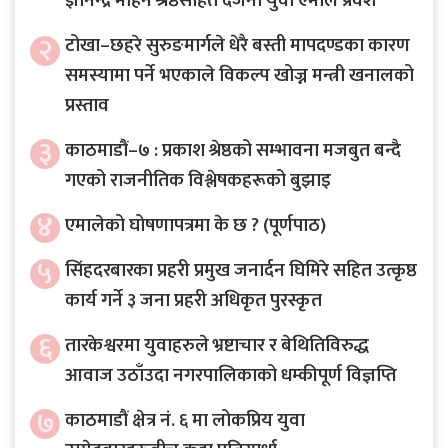
ज्ञानेन्द्र मोहन श्रेष्ठसहित दर्जनौं युवा एमाले प्रवेश
२
टोखा–छहरे सुरुङमार्गले धेरै बस्ती मापदण्डका कारण
समस्यामा पर्ने भएकाले विकल्प खोज्न मन्त्री खनालको
प्रस्ताव
३
काठमाडौं–७ : प्रकाश श्रेष्ठको सम्भावना मजबुत बन्दै
गएको राजनीतिक विश्लेषकहरूको बुझाइ
४
एमालेको घोषणापत्रमा के छ ? (पूर्णपाठ)
५
सिंहदरबारका प्रहरी प्रमुख जनार्दन घिमिरे सहित उत्कृष्ठ
कार्य गर्ने ३ जना प्रहरी अधिकृत पुरस्कृत
६
तारकेश्वरमा युवाहरुले भ्रष्टाचार र बेथितिविरुद्ध
आवाज उठाँउदा नगरपालिकाको धम्कीपूर्ण विज्ञप्ति
७
काठमाडौं क्षेत्र नं. ६ मा लोकप्रिय युवा