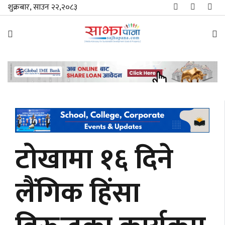
शुक्रबार, साउन २२,२०८३
समाचार
विशेष
स्थानीय
राजनीति
टोखामा १६ दिने
जीवनशैली
लैंगिक हिंसा
मनोरञ्जन/
साहित्य