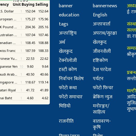
banner
bannernews
अध्यक
ई. रा
education
English
tags
अन्तरवार्ता
संस्थ
सल्ल
अन्तर्राष्ट्रिय
अपराध/सुरक्षा
डा. रा
अर्थ
खेलकुद
सम्प
खेलकुद
जीवनशैली
श्री
टेक्नोलोजी
दृष्टिकोण
दृस्टी कोण
देश परदेश
प्रबन
निर्वाचन बिशेष
पर्यटन
सन्तो
फोटो कथा
फोटो फिचर
मल्ट
फोटो समाचार
ब्रेकिंग न्युज
आदि
सुजि
भिडियो
मनोरञ्जन/
सुभाष 
साहित्य
राजनीति
वातावरण-
कृषि