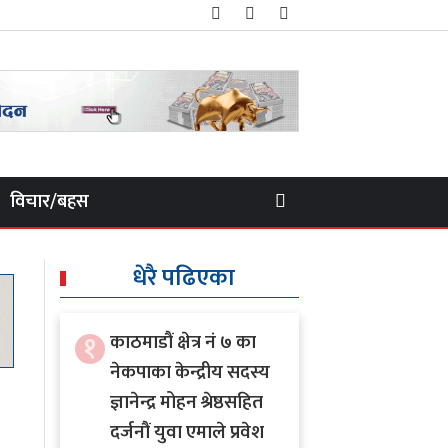
विचार/बहस
धेरै पढिएका
१
काठमाडौं क्षेत्र नं ७ का
नेकपाका केन्द्रीय सदस्य
ज्ञानेन्द्र मोहन श्रेष्ठसहित
दर्जनौं युवा एमाले प्रवेश