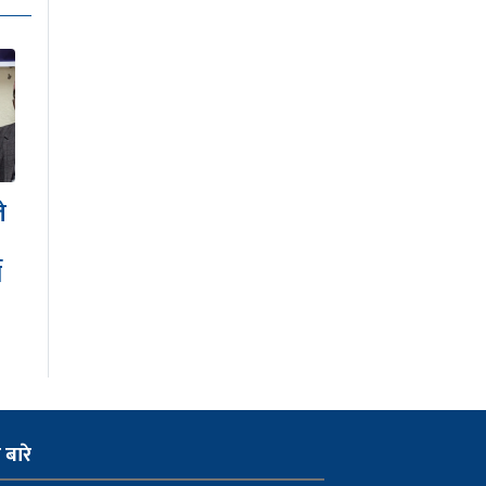
ामाथि
इरानसँगको युद्ध छिट्टै
रोधमा
अन्त्य हुनसक्छ : ट्रम्प
ी
ो बारे