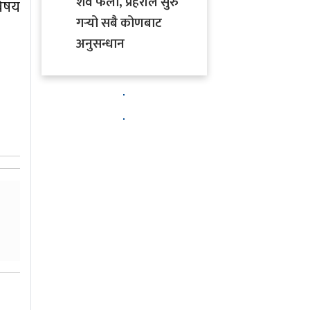
शव फेला, प्रहरीले सुरु
विषय
गर्‍यो सबै कोणबाट
अनुसन्धान