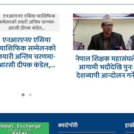
शेरबहादुर देउव
धरपकड गरे प्रति
उत्रने चेतावन
नेपाल शिक्षक महासंघले
आगामी भदौदेखि पुनः
देशव्यापी आन्दोलन गर्ने
क्याटेगोरी
हाम्र