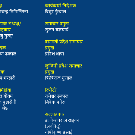
्ष
कार्यकारी निर्देशक
मचन्द्र तिमिल्सिना
विदुर फुँयाल
ापक अध्यक्ष/
समाचार प्रमुख
ाहकार
सुजन बज्रचार्य
जु गुरुङ्ग
बागमती प्रदेश समाचार
ादक
प्रमुख
कृष्ण ढकाल
प्रनिश थापा
लुम्बिनी प्रदेश समाचार
्धक
प्रमुख
ष भण्डारी
ऋिषिराज भुसाल
ीमिडिया
रिपोर्टर
त गौतम
रामेश्वर ढकाल
त पुडासैनी
बिवेक पनेरु
श्रेष्ठ
सल्लाहकार
डा. केशवराज खड्का
(अर्थविद्)
गोपीकृष्ण प्रसाई