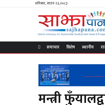
शनिबार, साउन २३,२०८३
समाचार
विशेष
स्थानीय
रा
मन्त्री फुँयाल