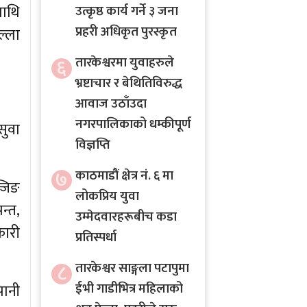
माथि
उत्कृष्ठ कार्य गर्ने ३ जना
प्रहरी अधिकृत पुरस्कृत
ल्ला
६
तारकेश्वरमा युवाहरुले
भ्रष्टाचार र बेथितिविरुद्ध
आवाज उठाँउदा
नगरपालिकाको धम्कीपूर्ण
सुवा
विज्ञप्ति
७
काठमाडौं क्षेत्र नं. ६ मा
्जिङ
लोकप्रिय युवा
न्त,
उम्मेदवारहरूबीच कडा
ारी
प्रतिस्पर्धा
८
तारकेश्वर साङ्गला पटापुमा
ईभी गाडीभित्र महिलाको
पानी