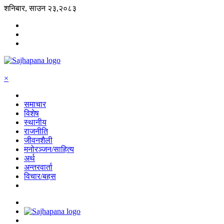
शनिबार, साउन २३,२०८३
×
समाचार
विशेष
स्थानीय
राजनीति
जीवनशैली
मनोरञ्जन/साहित्य
अर्थ
अन्तरवार्ता
विचार/बहस