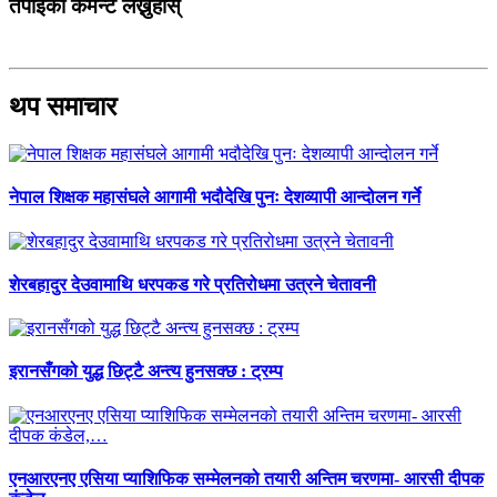
तपाईको कमेन्ट लेख्नुहोस्
थप समाचार
नेपाल शिक्षक महासंघले आगामी भदौदेखि पुनः देशव्यापी आन्दोलन गर्ने
शेरबहादुर देउवामाथि धरपकड गरे प्रतिरोधमा उत्रने चेतावनी
इरानसँगको युद्ध छिट्टै अन्त्य हुनसक्छ : ट्रम्प
एनआरएनए एसिया प्याशिफिक सम्मेलनको तयारी अन्तिम चरणमा- आरसी दीपक