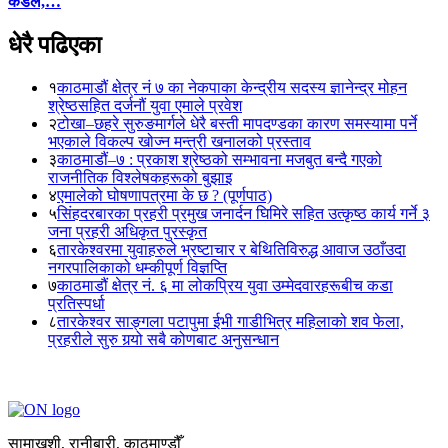
कंडेल,…
धेरै पढिएका
१
काठमाडौं क्षेत्र नं ७ का नेकपाका केन्द्रीय सदस्य ज्ञानेन्द्र मोहन
श्रेष्ठसहित दर्जनौं युवा एमाले प्रवेश
२
टोखा–छहरे सुरुङमार्गले धेरै बस्ती मापदण्डका कारण समस्यामा पर्ने
भएकाले विकल्प खोज्न मन्त्री खनालको प्रस्ताव
३
काठमाडौं–७ : प्रकाश श्रेष्ठको सम्भावना मजबुत बन्दै गएको
राजनीतिक विश्लेषकहरूको बुझाइ
४
एमालेको घोषणापत्रमा के छ ? (पूर्णपाठ)
५
सिंहदरबारका प्रहरी प्रमुख जनार्दन घिमिरे सहित उत्कृष्ठ कार्य गर्ने ३
जना प्रहरी अधिकृत पुरस्कृत
६
तारकेश्वरमा युवाहरुले भ्रष्टाचार र बेथितिविरुद्ध आवाज उठाँउदा
नगरपालिकाको धम्कीपूर्ण विज्ञप्ति
७
काठमाडौं क्षेत्र नं. ६ मा लोकप्रिय युवा उम्मेदवारहरूबीच कडा
प्रतिस्पर्धा
८
तारकेश्वर साङ्गला पटापुमा ईभी गाडीभित्र महिलाको शव फेला,
प्रहरीले सुरु गर्‍यो सबै कोणबाट अनुसन्धान
सामाखुशी, रानीबारी, काठमाण्डौँ