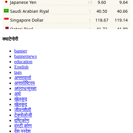
क्याटेगोरी
banner
bannernews
education
English
tags
अन्तरवार्ता
अन्तर्राष्ट्रिय
अपराध/सुरक्षा
अर्थ
खेलकुद
खेलकुद
जीवनशैली
टेक्नोलोजी
दृष्टिकोण
दृस्टी कोण
देश परदेश