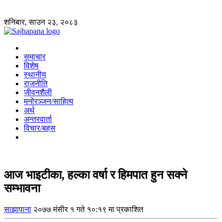
शनिबार, साउन २३, २०८३
समाचार
विशेष
स्थानीय
राजनीति
जीवनशैली
मनोरञ्जन/साहित्य
अर्थ
अन्तरवार्ता
विचार/बहस
आज भाइटीका, हल्का वर्षा र हिमपात हुन सक्ने
सम्भावना
साझापाना
२०७७ मंसीर १ गते १०:१९ मा प्रकाशित