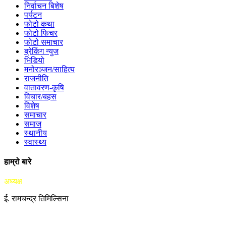
निर्वाचन बिशेष
पर्यटन
फोटो कथा
फोटो फिचर
फोटो समाचार
ब्रेकिंग न्युज
भिडियो
मनोरञ्जन/साहित्य
राजनीति
वातावरण-कृषि
विचार/बहस
विशेष
समाचार
समाज
स्थानीय
स्वास्थ्य
हाम्रो बारे
अध्यक्ष
ई. रामचन्द्र तिमिल्सिना