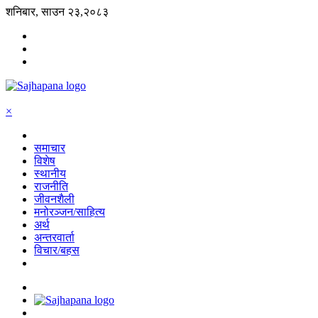
शनिबार, साउन २३,२०८३
×
समाचार
विशेष
स्थानीय
राजनीति
जीवनशैली
मनोरञ्जन/साहित्य
अर्थ
अन्तरवार्ता
विचार/बहस