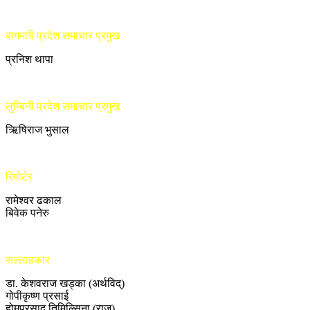
बागमती प्रदेश समाचार प्रमुख
प्रनिश थापा
लुम्बिनी प्रदेश समाचार प्रमुख
ऋिषिराज भुसाल
रिपोर्टर
रामेश्वर ढकाल
बिवेक पनेरु
सल्लाहकार
डा. केशवराज खड्का (अर्थविद्)
गोपीकृष्ण प्रसाई
होमप्रसाद तिमिल्सिना (राजु)