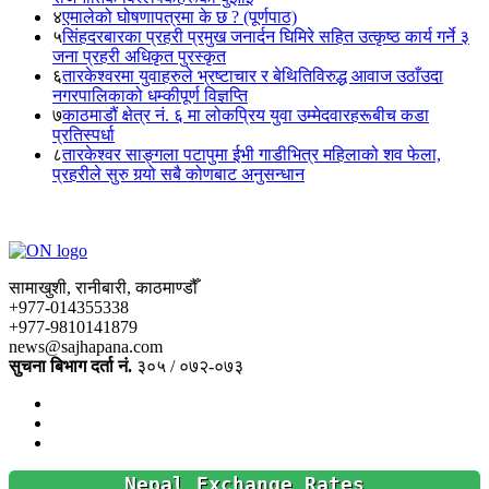
४
एमालेको घोषणापत्रमा के छ ? (पूर्णपाठ)
५
सिंहदरबारका प्रहरी प्रमुख जनार्दन घिमिरे सहित उत्कृष्ठ कार्य गर्ने ३
जना प्रहरी अधिकृत पुरस्कृत
६
तारकेश्वरमा युवाहरुले भ्रष्टाचार र बेथितिविरुद्ध आवाज उठाँउदा
नगरपालिकाको धम्कीपूर्ण विज्ञप्ति
७
काठमाडौं क्षेत्र नं. ६ मा लोकप्रिय युवा उम्मेदवारहरूबीच कडा
प्रतिस्पर्धा
८
तारकेश्वर साङ्गला पटापुमा ईभी गाडीभित्र महिलाको शव फेला,
प्रहरीले सुरु गर्‍यो सबै कोणबाट अनुसन्धान
सामाखुशी, रानीबारी, काठमाण्डौँ
+977-014355338
+977-9810141879
news@sajhapana.com
सुचना बिभाग दर्ता नं.
३०५ / ०७२-०७३