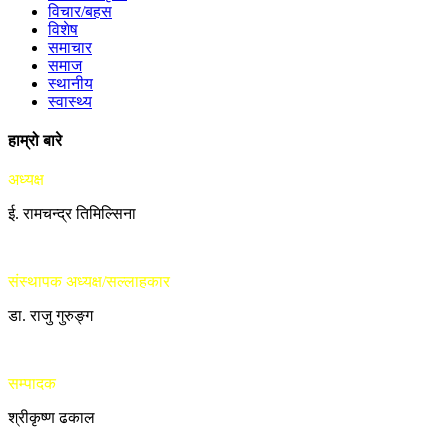
विचार/बहस
विशेष
समाचार
समाज
स्थानीय
स्वास्थ्य
हाम्रो बारे
अध्यक्ष
ई. रामचन्द्र तिमिल्सिना
संस्थापक अध्यक्ष/सल्लाहकार
डा. राजु गुरुङ्ग
सम्पादक
श्रीकृष्ण ढकाल