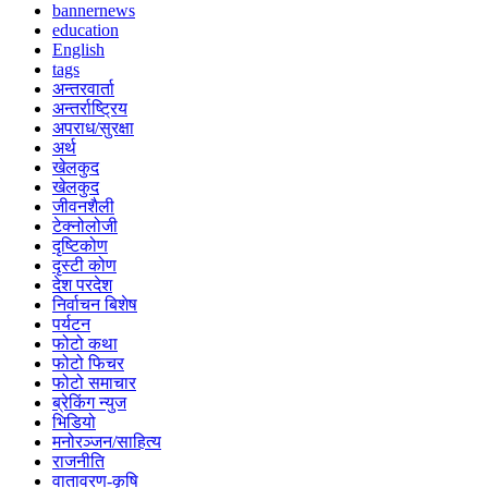
bannernews
education
English
tags
अन्तरवार्ता
अन्तर्राष्ट्रिय
अपराध/सुरक्षा
अर्थ
खेलकुद
खेलकुद
जीवनशैली
टेक्नोलोजी
दृष्टिकोण
दृस्टी कोण
देश परदेश
निर्वाचन बिशेष
पर्यटन
फोटो कथा
फोटो फिचर
फोटो समाचार
ब्रेकिंग न्युज
भिडियो
मनोरञ्जन/साहित्य
राजनीति
वातावरण-कृषि