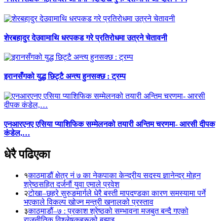
शेरबहादुर देउवामाथि धरपकड गरे प्रतिरोधमा उत्रने चेतावनी
इरानसँगको युद्ध छिट्टै अन्त्य हुनसक्छ : ट्रम्प
एनआरएनए एसिया प्याशिफिक सम्मेलनको तयारी अन्तिम चरणमा- आरसी दीपक
कंडेल,…
धेरै पढिएका
१
काठमाडौं क्षेत्र नं ७ का नेकपाका केन्द्रीय सदस्य ज्ञानेन्द्र मोहन
श्रेष्ठसहित दर्जनौं युवा एमाले प्रवेश
२
टोखा–छहरे सुरुङमार्गले धेरै बस्ती मापदण्डका कारण समस्यामा पर्ने
भएकाले विकल्प खोज्न मन्त्री खनालको प्रस्ताव
३
काठमाडौं–७ : प्रकाश श्रेष्ठको सम्भावना मजबुत बन्दै गएको
राजनीतिक विश्लेषकहरूको बुझाइ