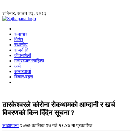
शनिबार, साउन २३, २०८३
समाचार
विशेष
स्थानीय
राजनीति
जीवनशैली
मनोरञ्जन/साहित्य
अर्थ
अन्तरवार्ता
विचार/बहस
तारकेश्वरले कोरोना रोकथामको आम्दानी र खर्च
विवरणको किन दिँदैन सूचना ?
साझापाना
२०७७ कात्तिक २७ गते १९:४४ मा प्रकाशित