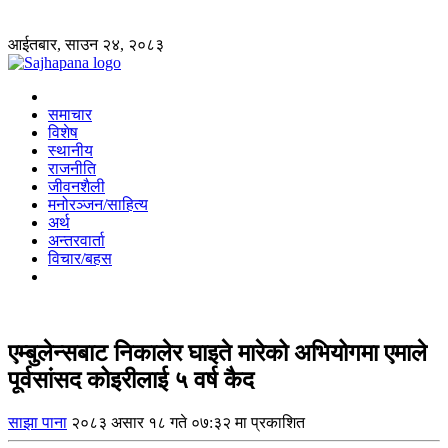
आईतबार, साउन २४, २०८३
समाचार
विशेष
स्थानीय
राजनीति
जीवनशैली
मनोरञ्जन/साहित्य
अर्थ
अन्तरवार्ता
विचार/बहस
एम्बुलेन्सबाट निकालेर घाइते मारेको अभियोगमा एमाले
पूर्वसांसद कोइरीलाई ५ वर्ष कैद
साझा पाना
२०८३ असार १८ गते ०७:३२ मा प्रकाशित