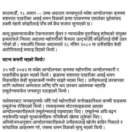
काठमाडौं, १८ असार — उच्च अदालत जनकपुरले मधेश आन्दोलनका क्रममा
सशस्त्र प्रहरीका असई थमन विकको हत्या प्रकरणमा एमालेका पूर्वसांसद
लक्ष्मी महतो कोइरीलाई पाँच वर्ष कैद सजाय सुनाएको छ।
कामू मुख्यन्यायाधीश टेकनारायण कुँवर र न्यायाधीश मुरारीबाबु श्रेष्ठको संयुक्त
इजलासले जिल्ला अदालत महोत्तरीको फैसला उल्ट्याउँदै कोइरीलाई दोषी ठहर
गरेको हो। यसअघि जिल्ला अदालतले २८ मंसिर २०८० मा उनीसहित केही
आरोपितलाई सफाइ दिएको थियो।
घटना कसरी भएको थियो?
२५ भदौ २०७२ मा मधेश आन्दोलनका क्रममा महोत्तरीमा आन्दोलनकारी र
प्रहरीबीच झडप भएको थियो। झडपमा सशस्त्र प्रहरीका असई थमन
विकसहित केही सुरक्षाकर्मी गम्भीर घाइते भएका थिए। उनीहरूलाई उपचारका
लागि जलेश्वर अस्पताल लगिए पनि थप उपचार आवश्यक भएपछि
एम्बुलेन्समार्फत जनकपुर पठाइएको थियो।
जलेश्वरबाट जनकपुरतर्फ जाँदै गर्दा महोत्तरीको सनोखडास्थित कच्ची सडकमा
एम्बुलेन्स रोकिएको थियो। त्यसक्रममा मोटरसाइकलमा आएका
आन्दोलनकारीहरूले एम्बुलेन्सलाई पछ्याएका थिए। एम्बुलेन्स अघि बढ्न
नसकेपछि घाइते सुरक्षाकर्मीहरू नजिकैको खेतमा लुकेका थिए।
अभियोजनअनुसार आन्दोलनकारीहरूले उनीहरूलाई खोजेर बाहिर निकाले र
सांघातिक आक्रमण गरे, जसमा थमन विकको मृत्यु भएको थियो।