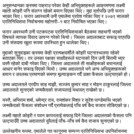
अनुसन्धानका क्रममा पक्राउ परेका केही अभियुक्तहरूले आक्रमणमा लक्ष्मी
महतो कोइरी पनि संलग्न रहेको बयान दिएका थिए। मुद्दा दर्तापछि उनी फरार
भएका थिए। फरार अवस्थामै उनी एमालेमा प्रवेश गरेका थिए र २०७९ सालको
प्रतिनिधिसभा निर्वाचनमा महोत्तरी–१ बाट निर्वाचित भएका थिए।
फरार अवस्थामै उनी पटकपटक प्रतिनिधिसभाको बैठकमा सहभागी भएको
विषयले व्यापक विवाद उत्पन्न गरेको थियो। जिल्ला अदालतबाट सफाइ पाएपछि
उनी संसदमा खुला रूपमा उपस्थित हुन थालेका थिए।
मुद्दाको सुनुवाइका क्रममा केही प्रत्यक्षदर्शीले कोइरी घटनास्थलमा रहेको
बताएका थिए। तर उनका पक्षका साक्षीहरूले घटनाको दिन उनी बिरामी भएर
घरमै रहेको दाबी गरेका थिए। जिल्ला अदालतले ती साक्षीहरूको बयानलाई
आधार मानेर सफाइ दिएको थियो। उच्च अदालतले भने अन्य अभियुक्तहरूको
बयान र उपलब्ध प्रमाणको समग्र मूल्याङ्कन गर्दै उक्त फैसला उल्ट्याएको हो।
उच्च अदालतले प्रदीप साह माझी, सञ्जय कुमार साह र मोहन ठाकुरलाई जिल्ला
अदालतले सुनाएको जन्मकैदको सजायलाई यथावत् राखेको छ।
यस्तै, अभिराम शर्मा, धमेन्द्र राय, रामशंकर मिश्र र सुरेश पाण्डेमाथि भएको
जन्मकैदको फैसला संशोधन गर्दै प्रत्येकलाई पाँच वर्ष कैद सजाय तोकिएको छ।
लक्ष्मी महतो कोइरी र पवन कापरलाई सफाइ दिने जिल्ला अदालतको फैसला पनि
उल्ट्याउँदै उच्च अदालतले दुवैलाई पाँच–पाँच वर्ष कैद सजाय सुनाएको छ।
उल्लेखनीय रूपमा, एमालेले गत फागुनमा सम्पन्न प्रतिनिधिसभा उपनिर्वाचनमा