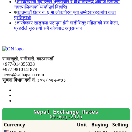
६
तारकेश्वरमा युवाहरुले भ्रष्टाचार र बेथितिविरुद्ध आवाज उठाँउदा
नगरपालिकाको धम्कीपूर्ण विज्ञप्ति
७
काठमाडौं क्षेत्र नं. ६ मा लोकप्रिय युवा उम्मेदवारहरूबीच कडा
प्रतिस्पर्धा
८
तारकेश्वर साङ्गला पटापुमा ईभी गाडीभित्र महिलाको शव फेला,
प्रहरीले सुरु गर्‍यो सबै कोणबाट अनुसन्धान
सामाखुशी, रानीबारी, काठमाण्डौँ
+977-014355338
+977-9810141879
news@sajhapana.com
सुचना बिभाग दर्ता नं.
३०५ / ०७२-०७३