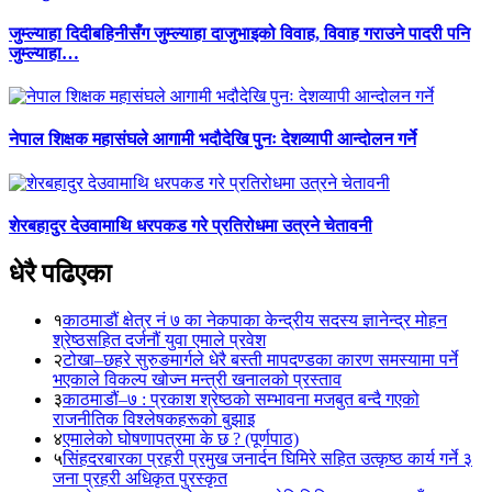
जुम्ल्याहा दिदीबहिनीसँग जुम्ल्याहा दाजुभाइको विवाह, विवाह गराउने पादरी पनि
जुम्ल्याहा…
नेपाल शिक्षक महासंघले आगामी भदौदेखि पुनः देशव्यापी आन्दोलन गर्ने
शेरबहादुर देउवामाथि धरपकड गरे प्रतिरोधमा उत्रने चेतावनी
धेरै पढिएका
१
काठमाडौं क्षेत्र नं ७ का नेकपाका केन्द्रीय सदस्य ज्ञानेन्द्र मोहन
श्रेष्ठसहित दर्जनौं युवा एमाले प्रवेश
२
टोखा–छहरे सुरुङमार्गले धेरै बस्ती मापदण्डका कारण समस्यामा पर्ने
भएकाले विकल्प खोज्न मन्त्री खनालको प्रस्ताव
३
काठमाडौं–७ : प्रकाश श्रेष्ठको सम्भावना मजबुत बन्दै गएको
राजनीतिक विश्लेषकहरूको बुझाइ
४
एमालेको घोषणापत्रमा के छ ? (पूर्णपाठ)
५
सिंहदरबारका प्रहरी प्रमुख जनार्दन घिमिरे सहित उत्कृष्ठ कार्य गर्ने ३
जना प्रहरी अधिकृत पुरस्कृत