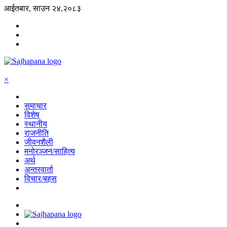
आईतबार, साउन २४,२०८३
×
समाचार
विशेष
स्थानीय
राजनीति
जीवनशैली
मनोरञ्जन/साहित्य
अर्थ
अन्तरवार्ता
विचार/बहस