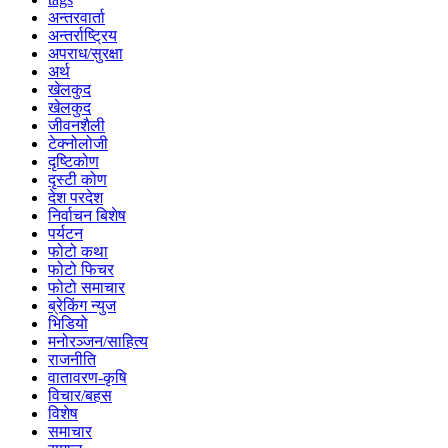
अन्तरवार्ता
अन्तर्राष्ट्रिय
अपराध/सुरक्षा
अर्थ
खेलकुद
खेलकुद
जीवनशैली
टेक्नोलोजी
दृष्टिकोण
दृस्टी कोण
देश परदेश
निर्वाचन बिशेष
पर्यटन
फोटो कथा
फोटो फिचर
फोटो समाचार
ब्रेकिंग न्युज
भिडियो
मनोरञ्जन/साहित्य
राजनीति
वातावरण-कृषि
विचार/बहस
विशेष
समाचार