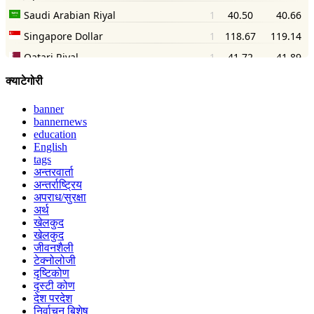
क्याटेगोरी
banner
bannernews
education
English
tags
अन्तरवार्ता
अन्तर्राष्ट्रिय
अपराध/सुरक्षा
अर्थ
खेलकुद
खेलकुद
जीवनशैली
टेक्नोलोजी
दृष्टिकोण
दृस्टी कोण
देश परदेश
निर्वाचन बिशेष