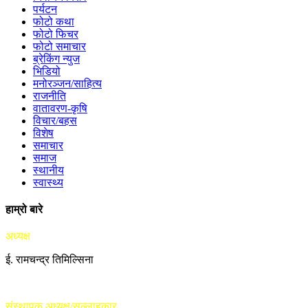
पर्यटन
फोटो कथा
फोटो फिचर
फोटो समाचार
ब्रेकिंग न्युज
भिडियो
मनोरञ्जन/साहित्य
राजनीति
वातावरण-कृषि
विचार/बहस
विशेष
समाचार
समाज
स्थानीय
स्वास्थ्य
हाम्रो बारे
अध्यक्ष
ई. रामचन्द्र तिमिल्सिना
संस्थापक अध्यक्ष/सल्लाहकार