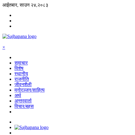
आईतबार, साउन २४,२०८३
×
समाचार
विशेष
स्थानीय
राजनीति
जीवनशैली
मनोरञ्जन/साहित्य
अर्थ
अन्तरवार्ता
विचार/बहस