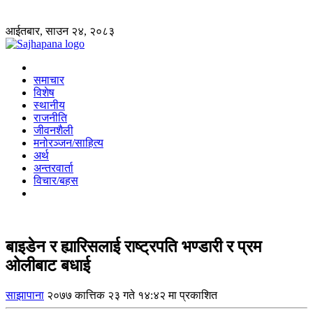
आईतबार, साउन २४, २०८३
समाचार
विशेष
स्थानीय
राजनीति
जीवनशैली
मनोरञ्जन/साहित्य
अर्थ
अन्तरवार्ता
विचार/बहस
बाइडेन र ह्यारिसलाई राष्ट्रपति भण्डारी र प्रम
ओलीबाट बधाई
साझापाना
२०७७ कात्तिक २३ गते १४:४२ मा प्रकाशित