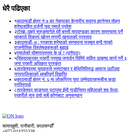
धेरै पढिएका
१
काठमाडौं क्षेत्र नं ७ का नेकपाका केन्द्रीय सदस्य ज्ञानेन्द्र मोहन
श्रेष्ठसहित दर्जनौं युवा एमाले प्रवेश
२
टोखा–छहरे सुरुङमार्गले धेरै बस्ती मापदण्डका कारण समस्यामा पर्ने
भएकाले विकल्प खोज्न मन्त्री खनालको प्रस्ताव
३
काठमाडौं–७ : प्रकाश श्रेष्ठको सम्भावना मजबुत बन्दै गएको
राजनीतिक विश्लेषकहरूको बुझाइ
४
एमालेको घोषणापत्रमा के छ ? (पूर्णपाठ)
५
सिंहदरबारका प्रहरी प्रमुख जनार्दन घिमिरे सहित उत्कृष्ठ कार्य गर्ने ३
जना प्रहरी अधिकृत पुरस्कृत
६
तारकेश्वरमा युवाहरुले भ्रष्टाचार र बेथितिविरुद्ध आवाज उठाँउदा
नगरपालिकाको धम्कीपूर्ण विज्ञप्ति
७
काठमाडौं क्षेत्र नं. ६ मा लोकप्रिय युवा उम्मेदवारहरूबीच कडा
प्रतिस्पर्धा
८
तारकेश्वर साङ्गला पटापुमा ईभी गाडीभित्र महिलाको शव फेला,
प्रहरीले सुरु गर्‍यो सबै कोणबाट अनुसन्धान
सामाखुशी, रानीबारी, काठमाण्डौँ
+977-014355338