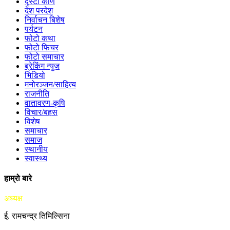
दृस्टी कोण
देश परदेश
निर्वाचन बिशेष
पर्यटन
फोटो कथा
फोटो फिचर
फोटो समाचार
ब्रेकिंग न्युज
भिडियो
मनोरञ्जन/साहित्य
राजनीति
वातावरण-कृषि
विचार/बहस
विशेष
समाचार
समाज
स्थानीय
स्वास्थ्य
हाम्रो बारे
अध्यक्ष
ई. रामचन्द्र तिमिल्सिना