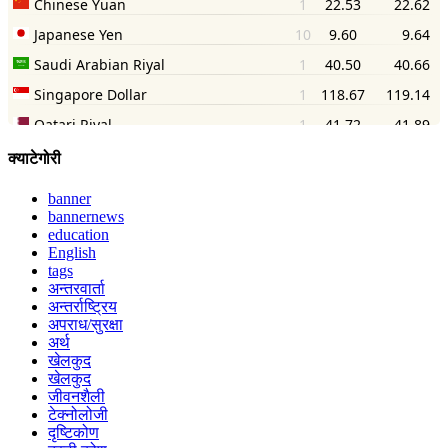
क्याटेगोरी
banner
bannernews
education
English
tags
अन्तरवार्ता
अन्तर्राष्ट्रिय
अपराध/सुरक्षा
अर्थ
खेलकुद
खेलकुद
जीवनशैली
टेक्नोलोजी
दृष्टिकोण