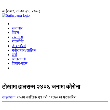
आईतबार, साउन २४, २०८३
समाचार
विशेष
स्थानीय
राजनीति
जीवनशैली
मनोरञ्जन/साहित्य
अर्थ
अन्तरवार्ता
विचार/बहस
टोखामा हालसम्म २४०६ जनामा कोरोना
साझापाना
२०७७ कात्तिक २१ गते ०९:५० मा प्रकाशित