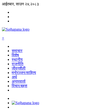
आईतबार, साउन २४,२०८३
×
समाचार
विशेष
स्थानीय
राजनीति
जीवनशैली
मनोरञ्जन/साहित्य
अर्थ
अन्तरवार्ता
विचार/बहस