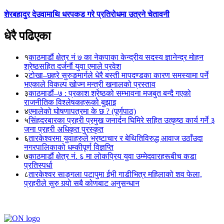
शेरबहादुर देउवामाथि धरपकड गरे प्रतिरोधमा उत्रने चेतावनी
धेरै पढिएका
१
काठमाडौं क्षेत्र नं ७ का नेकपाका केन्द्रीय सदस्य ज्ञानेन्द्र मोहन
श्रेष्ठसहित दर्जनौं युवा एमाले प्रवेश
२
टोखा–छहरे सुरुङमार्गले धेरै बस्ती मापदण्डका कारण समस्यामा पर्ने
भएकाले विकल्प खोज्न मन्त्री खनालको प्रस्ताव
३
काठमाडौं–७ : प्रकाश श्रेष्ठको सम्भावना मजबुत बन्दै गएको
राजनीतिक विश्लेषकहरूको बुझाइ
४
एमालेको घोषणापत्रमा के छ ? (पूर्णपाठ)
५
सिंहदरबारका प्रहरी प्रमुख जनार्दन घिमिरे सहित उत्कृष्ठ कार्य गर्ने ३
जना प्रहरी अधिकृत पुरस्कृत
६
तारकेश्वरमा युवाहरुले भ्रष्टाचार र बेथितिविरुद्ध आवाज उठाँउदा
नगरपालिकाको धम्कीपूर्ण विज्ञप्ति
७
काठमाडौं क्षेत्र नं. ६ मा लोकप्रिय युवा उम्मेदवारहरूबीच कडा
प्रतिस्पर्धा
८
तारकेश्वर साङ्गला पटापुमा ईभी गाडीभित्र महिलाको शव फेला,
प्रहरीले सुरु गर्‍यो सबै कोणबाट अनुसन्धान