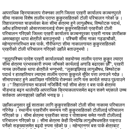
आपराधिक क्रियाकलाप रोक्नका लागि जिल्ला प्रहरी कार्यालय कञ्चनपुरले
सीमा नाकामा विशेष तालीम प्राप्त कुकुरसहितको टोली परिचालन गरेको छ ।
तिहारलगायत चाडपर्वका बेला सीमा क्षेत्रमा हुने लागुऔषध, विष्फोटक पदार्थ,
अवैध हतियारको ओसारपसारलाई रोक्न कुकुरसहितको प्रहरीको टोली
परिचालन गरिएको जिल्ला प्रहरी कार्यालय कञ्चनपुरका प्रहरी नायब उपरीक्षक
अमरबहादुर थापा क्षेत्रीले बताउनुभयो । पश्चिमी सीमा नाका गड्डाचौकी,
महेन्द्रनगरस्थित बस पार्क, गौरीफण्टा सीमा नाकालगायत कुकुरसहितको
प्रहरीको टोली परिचालन गरिएको उहाँले बताउनुभयो ।
“सुदूरपश्चिम प्रदेश प्रहरी कार्यालयको सहयोगमा तालीम प्राप्त कुकुर ल्याएर
सीमा क्षेत्रमा प्रभावकारी रुपमा जाँचको कार्यलाई अगाडि बढाएका छौँ”, प्रहरी
नायब उपरीक्षक थापा क्षेत्रीले भन्नुभयो, “लुकाइछिपाइ लागुऔषध, बिष्फोटक
पदार्थ र हातहतियार ल्याएमा तालीम प्राप्त कुकुरले सुँघेर पत्ता लगाउने गर्दछ ।
सीमापारबाट हुने अवाञ्छित गतिविधि रोक्नका लागि यस कार्यले सघाउ पु¥याउने
छ ।” तिहारलगायत चाडपर्व नजिकिँदै गर्दा सीमा क्षेत्र र बस पार्क क्षेत्रमा
भीडभाड बढ्न थालेपछि आपराधिक क्रियाकलापसमेत बढ्न सक्ने भएकाले उच्च
सर्तकता अपनाइएको उहाँको भनाइ छ ।
उहाँकाअनुसार दुई साताका लागि कुकुरसहितको टोली सीमा नाकामा परिचालन
गरिनेछ । स्थानीय प्रहरीसँग समन्वय गरी कुकुरसहितको टोलीलाई परिचालन
गरिएको छ । सीमा क्षेत्रमा प्रहरीका सादा र पोशाकमा समेत गस्ती टोलीलाई
परिचालन गरिएको छ । सीमा क्षेत्रमा केही दिनदेखि लागुऔषधसहित पक्राउ
पर्नेको सङ्ख्यासमेत बढ्दो रुपमा रहेको छ । महेन्द्रनगर बस पार्क क्षेत्रबाट