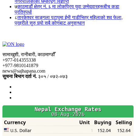
नगरपालिकाको धम्कीपूर्ण विज्ञप्ति
७
काठमाडौं क्षेत्र नं. ६ मा लोकप्रिय युवा उम्मेदवारहरूबीच कडा
प्रतिस्पर्धा
८
तारकेश्वर साङ्गला पटापुमा ईभी गाडीभित्र महिलाको शव फेला,
प्रहरीले सुरु गर्‍यो सबै कोणबाट अनुसन्धान
सामाखुशी, रानीबारी, काठमाण्डौँ
+977-014355338
+977-9810141879
news@sajhapana.com
सुचना बिभाग दर्ता नं.
३०५ / ०७२-०७३