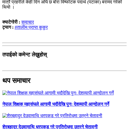
मात्रै प्रहरीले केही दिन अघि छ बोरा विष्फोटक पदार्थ (पटाका) बरामद गरेको
थियो ।
क्याटेगोरी :
समाचार
ट्याग :
#तालीम प्राप्त कुकुर
तपाईको कमेन्ट लेख्नुहोस्
थप समाचार
नेपाल शिक्षक महासंघले आगामी भदौदेखि पुनः देशव्यापी आन्दोलन गर्ने
शेरबहादुर देउवामाथि धरपकड गरे प्रतिरोधमा उत्रने चेतावनी