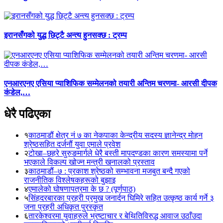
इरानसँगको युद्ध छिट्टै अन्त्य हुनसक्छ : ट्रम्प
एनआरएनए एसिया प्याशिफिक सम्मेलनको तयारी अन्तिम चरणमा- आरसी दीपक
कंडेल,…
धेरै पढिएका
१
काठमाडौं क्षेत्र नं ७ का नेकपाका केन्द्रीय सदस्य ज्ञानेन्द्र मोहन
श्रेष्ठसहित दर्जनौं युवा एमाले प्रवेश
२
टोखा–छहरे सुरुङमार्गले धेरै बस्ती मापदण्डका कारण समस्यामा पर्ने
भएकाले विकल्प खोज्न मन्त्री खनालको प्रस्ताव
३
काठमाडौं–७ : प्रकाश श्रेष्ठको सम्भावना मजबुत बन्दै गएको
राजनीतिक विश्लेषकहरूको बुझाइ
४
एमालेको घोषणापत्रमा के छ ? (पूर्णपाठ)
५
सिंहदरबारका प्रहरी प्रमुख जनार्दन घिमिरे सहित उत्कृष्ठ कार्य गर्ने ३
जना प्रहरी अधिकृत पुरस्कृत
६
तारकेश्वरमा युवाहरुले भ्रष्टाचार र बेथितिविरुद्ध आवाज उठाँउदा