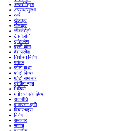
अन्तर्राष्ट्रिय
अपराध/सुरक्षा
अर्थ
खेलकुद
खेलकुद
जीवनशैली
टेक्नोलोजी
दृष्टिकोण
दृस्टी कोण
देश परदेश
निर्वाचन बिशेष
पर्यटन
फोटो कथा
फोटो फिचर
फोटो समाचार
ब्रेकिंग न्युज
भिडियो
मनोरञ्जन/साहित्य
राजनीति
वातावरण-कृषि
विचार/बहस
विशेष
समाचार
समाज
स्थानीय