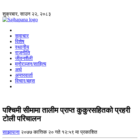
शुक्रबार, साउन २२, २०८३
समाचार
विशेष
स्थानीय
राजनीति
जीवनशैली
मनोरञ्जन/साहित्य
अर्थ
अन्तरवार्ता
विचार/बहस
पश्चिमी सीमामा तालीम प्राप्त कुकुरसहितको प्रहरी
टोली परिचालन
साझापाना
२०७७ कात्तिक २० गते १२:५९ मा प्रकाशित