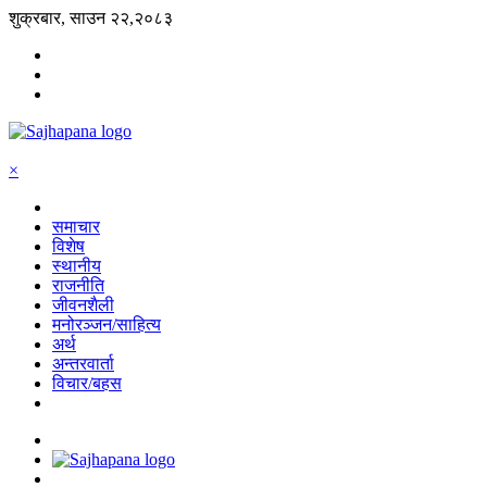
शुक्रबार, साउन २२,२०८३
×
समाचार
विशेष
स्थानीय
राजनीति
जीवनशैली
मनोरञ्जन/साहित्य
अर्थ
अन्तरवार्ता
विचार/बहस