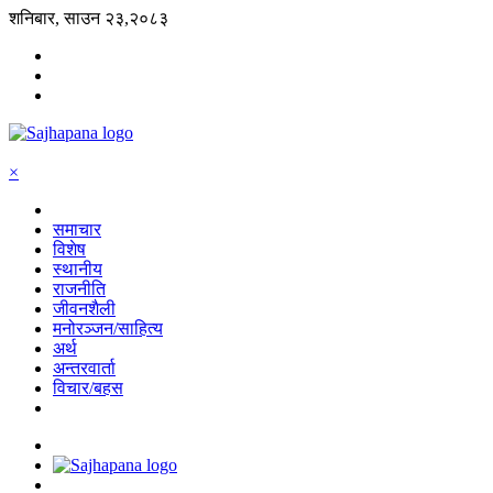
शनिबार, साउन २३,२०८३
×
समाचार
विशेष
स्थानीय
राजनीति
जीवनशैली
मनोरञ्जन/साहित्य
अर्थ
अन्तरवार्ता
विचार/बहस