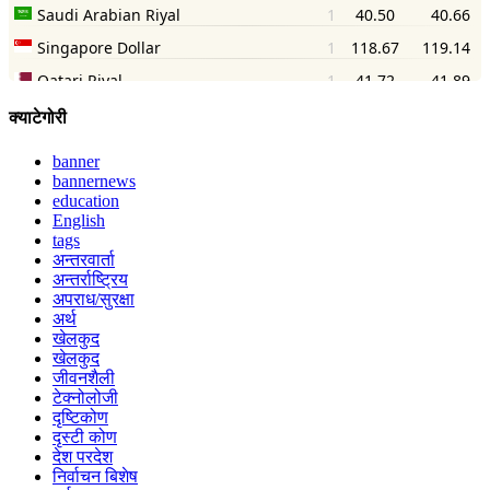
क्याटेगोरी
banner
bannernews
education
English
tags
अन्तरवार्ता
अन्तर्राष्ट्रिय
अपराध/सुरक्षा
अर्थ
खेलकुद
खेलकुद
जीवनशैली
टेक्नोलोजी
दृष्टिकोण
दृस्टी कोण
देश परदेश
निर्वाचन बिशेष