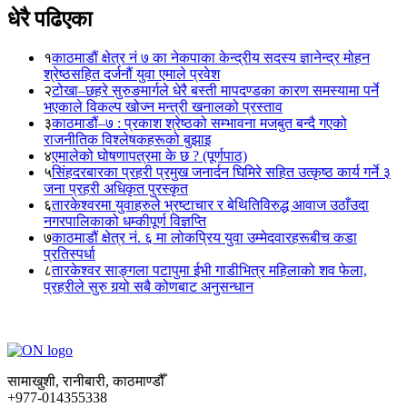
धेरै पढिएका
१
काठमाडौं क्षेत्र नं ७ का नेकपाका केन्द्रीय सदस्य ज्ञानेन्द्र मोहन
श्रेष्ठसहित दर्जनौं युवा एमाले प्रवेश
२
टोखा–छहरे सुरुङमार्गले धेरै बस्ती मापदण्डका कारण समस्यामा पर्ने
भएकाले विकल्प खोज्न मन्त्री खनालको प्रस्ताव
३
काठमाडौं–७ : प्रकाश श्रेष्ठको सम्भावना मजबुत बन्दै गएको
राजनीतिक विश्लेषकहरूको बुझाइ
४
एमालेको घोषणापत्रमा के छ ? (पूर्णपाठ)
५
सिंहदरबारका प्रहरी प्रमुख जनार्दन घिमिरे सहित उत्कृष्ठ कार्य गर्ने ३
जना प्रहरी अधिकृत पुरस्कृत
६
तारकेश्वरमा युवाहरुले भ्रष्टाचार र बेथितिविरुद्ध आवाज उठाँउदा
नगरपालिकाको धम्कीपूर्ण विज्ञप्ति
७
काठमाडौं क्षेत्र नं. ६ मा लोकप्रिय युवा उम्मेदवारहरूबीच कडा
प्रतिस्पर्धा
८
तारकेश्वर साङ्गला पटापुमा ईभी गाडीभित्र महिलाको शव फेला,
प्रहरीले सुरु गर्‍यो सबै कोणबाट अनुसन्धान
सामाखुशी, रानीबारी, काठमाण्डौँ
+977-014355338