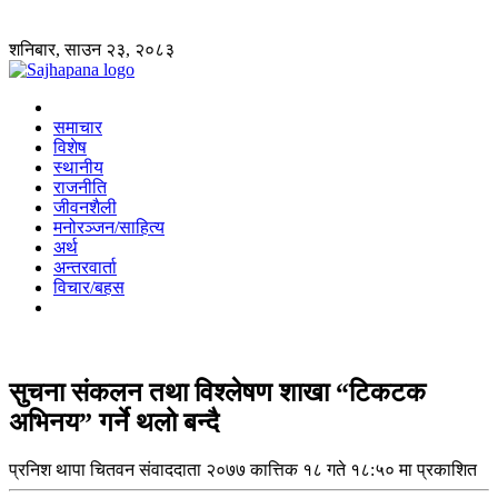
शनिबार, साउन २३, २०८३
समाचार
विशेष
स्थानीय
राजनीति
जीवनशैली
मनोरञ्जन/साहित्य
अर्थ
अन्तरवार्ता
विचार/बहस
सुचना संकलन तथा विश्लेषण शाखा “टिकटक
अभिनय” गर्ने थलो बन्दै
प्रनिश थापा
चितवन संवाददाता
२०७७ कात्तिक १८ गते १८:५० मा प्रकाशित