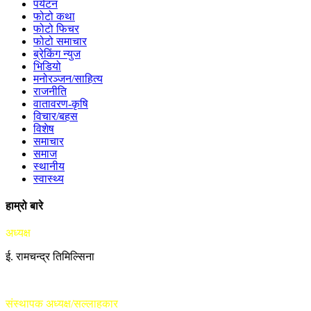
पर्यटन
फोटो कथा
फोटो फिचर
फोटो समाचार
ब्रेकिंग न्युज
भिडियो
मनोरञ्जन/साहित्य
राजनीति
वातावरण-कृषि
विचार/बहस
विशेष
समाचार
समाज
स्थानीय
स्वास्थ्य
हाम्रो बारे
अध्यक्ष
ई. रामचन्द्र तिमिल्सिना
संस्थापक अध्यक्ष/सल्लाहकार