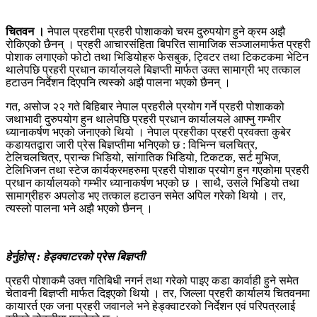
चितवन ।
नेपाल प्रहरीमा प्रहरी पोशाकको चरम दुरुपयोग हुने क्रम अझै
रोकिएको छैनन् । प्रहरी आचारसंहिता बिपरित सामाजिक सञ्जालमार्फत प्रहरी
पोशाक लगाएको फोटो तथा भिडियोहरु फेसबुक, ट्विटर तथा टिकटकमा भेटिन
थालेपछि प्रहरी प्रधान कार्यालयले बिज्ञप्ती मार्फत उक्त सामाग्री भए तत्काल
हटाउन निर्देशन दिएपनि त्यस्को अझै पालना भएको छैनन् ।
गत, असोज २२ गते बिहिबार नेपाल प्रहरीले प्रयोग गर्ने प्रहरी पोशाकको
जथाभावी दुरुपयोग हुन थालेपछि प्रहरी प्रधान कार्यालयले आफ्नु गम्भीर
ध्यानाकर्षण भएको जनाएको थियो । नेपाल प्रहरीका प्रहरी प्रवक्ता कुबेर
कडायतद्वारा जारी प्रेस बिज्ञप्तीमा भनिएको छ : विभिन्न चलचित्र,
टेलिचलचित्र, प्रान्क भिडियो, सांगातिक भिडियो, टिकटक, सर्ट मुभिज,
टेलिभिजन तथा स्टेज कार्यक्रमहरुमा प्रहरी पोशाक प्रयोग हुन गएकोमा प्रहरी
प्रधान कार्यालयको गम्भीर ध्यानाकर्षण भएको छ । साथै, उसले भिडियो तथा
सामाग्रीहरु अपलोड भए तत्काल हटाउन समेत अपिल गरेको थियो । तर,
त्यस्लो पालना भने अझै भएको छैनन् ।
हेर्नुहोस् : हेड्क्वाटरको प्रेस बिज्ञप्ती
प्रहरी पोशाकमै उक्त गतिबिधी नगर्न तथा गरेको पाइए कडा कार्वाही हुने समेत
चेतावनी बिज्ञप्ती मार्फत दिइएको थियो । तर, जिल्ला प्रहरी कार्यालय चितवनमा
कायारर्त एक जना प्रहरी जवानले भने हेड्क्वाटरको निर्देशन एवं परिपत्रलाई