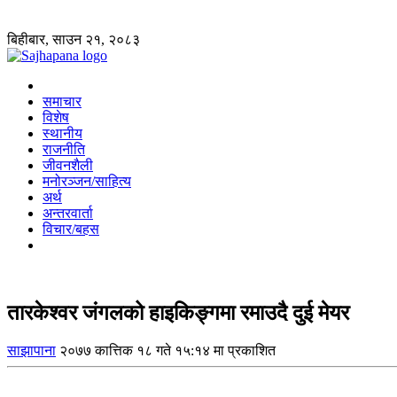
बिहीबार, साउन २१, २०८३
समाचार
विशेष
स्थानीय
राजनीति
जीवनशैली
मनोरञ्जन/साहित्य
अर्थ
अन्तरवार्ता
विचार/बहस
तारकेश्वर जंगलको हाइकिङ्गमा रमाउदै दुई मेयर
साझापाना
२०७७ कात्तिक १८ गते १५:१४ मा प्रकाशित