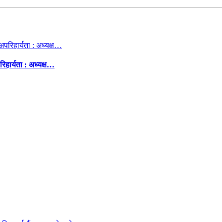
िहार्यता : अध्यक्ष…