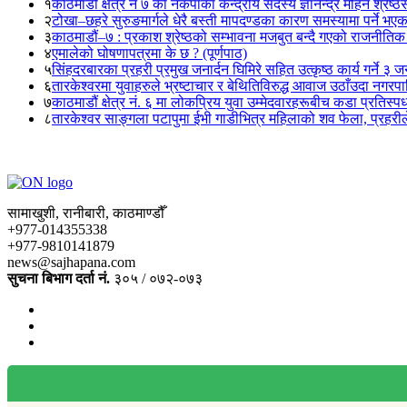
१
काठमाडौं क्षेत्र नं ७ का नेकपाका केन्द्रीय सदस्य ज्ञानेन्द्र मोहन श्रेष्ठ
२
टोखा–छहरे सुरुङमार्गले धेरै बस्ती मापदण्डका कारण समस्यामा पर्ने भए
३
काठमाडौं–७ : प्रकाश श्रेष्ठको सम्भावना मजबुत बन्दै गएको राजनीतिक
४
एमालेको घोषणापत्रमा के छ ? (पूर्णपाठ)
५
सिंहदरबारका प्रहरी प्रमुख जनार्दन घिमिरे सहित उत्कृष्ठ कार्य गर्ने ३ 
६
तारकेश्वरमा युवाहरुले भ्रष्टाचार र बेथितिविरुद्ध आवाज उठाँउदा नगरपालि
७
काठमाडौं क्षेत्र नं. ६ मा लोकप्रिय युवा उम्मेदवारहरूबीच कडा प्रतिस्पर्
८
तारकेश्वर साङ्गला पटापुमा ईभी गाडीभित्र महिलाको शव फेला, प्रहरीले
सामाखुशी, रानीबारी, काठमाण्डौँ
+977-014355338
+977-9810141879
news@sajhapana.com
सुचना बिभाग दर्ता नं.
३०५ / ०७२-०७३