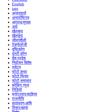
English
tags
अन्तरवार्ता
अन्तर्राष्ट्रिय
अपराध/सुरक्षा
अर्थ
खेलकुद
खेलकुद
जीवनशैली
टेक्नोलोजी
दृष्टिकोण
दृस्टी कोण
देश परदेश
निर्वाचन बिशेष
पर्यटन
फोटो कथा
फोटो फिचर
फोटो समाचार
ब्रेकिंग न्युज
भिडियो
मनोरञ्जन/साहित्य
राजनीति
वातावरण-कृषि
विचार/बहस