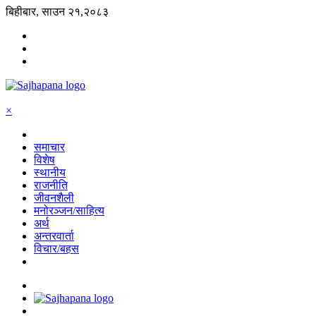
बिहीबार, साउन २१,२०८३
×
समाचार
विशेष
स्थानीय
राजनीति
जीवनशैली
मनोरञ्जन/साहित्य
अर्थ
अन्तरवार्ता
विचार/बहस