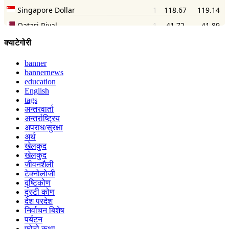
क्याटेगोरी
banner
bannernews
education
English
tags
अन्तरवार्ता
अन्तर्राष्ट्रिय
अपराध/सुरक्षा
अर्थ
खेलकुद
खेलकुद
जीवनशैली
टेक्नोलोजी
दृष्टिकोण
दृस्टी कोण
देश परदेश
निर्वाचन बिशेष
पर्यटन
फोटो कथा