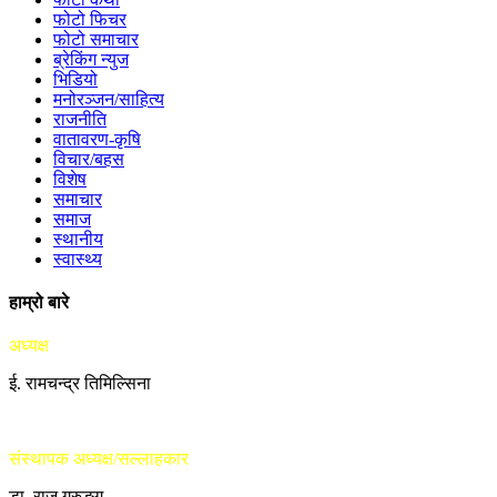
फोटो फिचर
फोटो समाचार
ब्रेकिंग न्युज
भिडियो
मनोरञ्जन/साहित्य
राजनीति
वातावरण-कृषि
विचार/बहस
विशेष
समाचार
समाज
स्थानीय
स्वास्थ्य
हाम्रो बारे
अध्यक्ष
ई. रामचन्द्र तिमिल्सिना
संस्थापक अध्यक्ष/सल्लाहकार
डा. राजु गुरुङ्ग