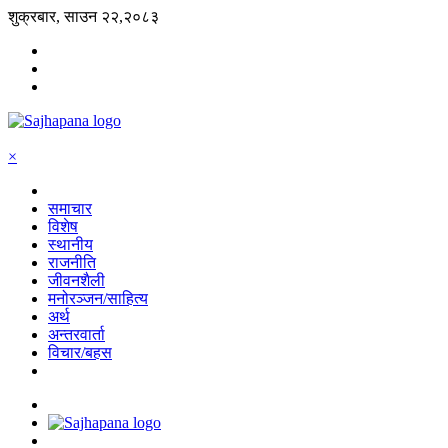
शुक्रबार, साउन २२,२०८३
×
समाचार
विशेष
स्थानीय
राजनीति
जीवनशैली
मनोरञ्जन/साहित्य
अर्थ
अन्तरवार्ता
विचार/बहस