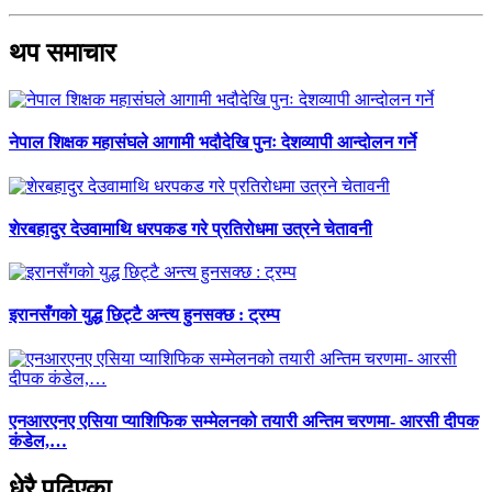
थप समाचार
नेपाल शिक्षक महासंघले आगामी भदौदेखि पुनः देशव्यापी आन्दोलन गर्ने
शेरबहादुर देउवामाथि धरपकड गरे प्रतिरोधमा उत्रने चेतावनी
इरानसँगको युद्ध छिट्टै अन्त्य हुनसक्छ : ट्रम्प
एनआरएनए एसिया प्याशिफिक सम्मेलनको तयारी अन्तिम चरणमा- आरसी दीपक
कंडेल,…
धेरै पढिएका