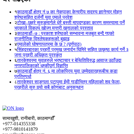
१
काठमाडौं क्षेत्र नं ७ का नेकपाका केन्द्रीय सदस्य ज्ञानेन्द्र मोहन
श्रेष्ठसहित दर्जनौं युवा एमाले प्रवेश
२
टोखा–छहरे सुरुङमार्गले धेरै बस्ती मापदण्डका कारण समस्यामा पर्ने
भएकाले विकल्प खोज्न मन्त्री खनालको प्रस्ताव
३
काठमाडौं–७ : प्रकाश श्रेष्ठको सम्भावना मजबुत बन्दै गएको
राजनीतिक विश्लेषकहरूको बुझाइ
४
एमालेको घोषणापत्रमा के छ ? (पूर्णपाठ)
५
सिंहदरबारका प्रहरी प्रमुख जनार्दन घिमिरे सहित उत्कृष्ठ कार्य गर्ने ३
जना प्रहरी अधिकृत पुरस्कृत
६
तारकेश्वरमा युवाहरुले भ्रष्टाचार र बेथितिविरुद्ध आवाज उठाँउदा
नगरपालिकाको धम्कीपूर्ण विज्ञप्ति
७
काठमाडौं क्षेत्र नं. ६ मा लोकप्रिय युवा उम्मेदवारहरूबीच कडा
प्रतिस्पर्धा
८
तारकेश्वर साङ्गला पटापुमा ईभी गाडीभित्र महिलाको शव फेला,
प्रहरीले सुरु गर्‍यो सबै कोणबाट अनुसन्धान
सामाखुशी, रानीबारी, काठमाण्डौँ
+977-014355338
+977-9810141879