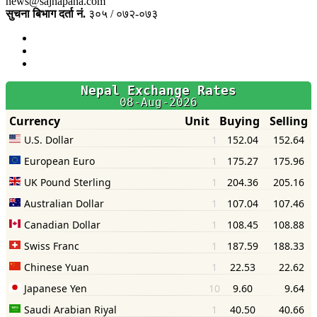
news@sajhapana.com
सुचना बिभाग दर्ता नं.
३०५ / ०७२-०७३