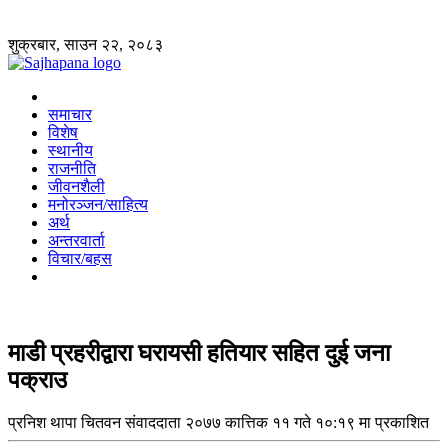
शुक्रबार, साउन २२, २०८३
समाचार
विशेष
स्थानीय
राजनीति
जीवनशैली
मनोरञ्जन/साहित्य
अर्थ
अन्तरवार्ता
विचार/बहस
माडी प्रहरीद्वारा घरायसी हतियार सहित दुई जना
पक्राउ
प्रनिश थापा
चितवन संवाददाता
२०७७ कात्तिक ११ गते १०:१९ मा प्रकाशित