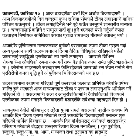
काठमाडौं, कात्तिक १० ।
आज बडादशैंका दसौं दिन अर्थात बिजयादशमी ।
आज विजयादशमीको दिन चन्द्रमा कुम्भ राशिमा रहेकाले टीका लगाइमाग्ने मानिस
पश्चिम फर्कनुपर्छ । टीका लगाइदिनेले भने पूर्व फर्केर बस्नुपर्ने शास्त्रीय मान्यता
छ । चन्द्रमालाई दाहिने र सम्मुख पार्दा शुभ हुने भएकाले यसो गर्नुपर्ने नेपाल
पञ्चाङ्ग निर्णायक समितिका अध्यक्ष प्राडा रामचन्द्र गौतमले बताउनु भयो ।
आजदेखि पूर्णिमासम्म मान्यजनबाट दुर्गाको प्रसादका रुपमा टीका ग्रहण गर्दा
अन्य फूलका साथै घटस्थापनाका दिनमा वैदिक विधिपूर्वक राखिएको पहेँलो
जमरालाई समृद्धिको प्रतीकको रुप मानी लगाइन्छ । जमराले विभिन्न
रोगव्याधिमा औषधिको रुपमा काम गर्ने तथ्य वैज्ञानिकरुपमा समेत पुष्टि भइसकेको
छ । कोरोना भाइरसको सङ्क्रमण फैलिरहेकाले जमराको रस सेवन गर्नाले रोग
प्रतिरोधी क्षमता वृद्धि हुने आयुर्वेदका चिकित्सकको भनाइ छ ।
घटस्थापनामा स्थापना गरिएको पूर्ण कलशको जलबाट अभिषेक गरेपछि वर्षभर
शान्ति हुने भएकाले आज मान्यजनबाट टीका र प्रसाद लगाउनुअघि अभिषेक गर्ने
गरिएको हो । असत्यमाथि सत्य र आसुरीशक्तिमाथि दैवीशक्तिको विजयको
प्रतीकका रुपमा मनाइने विजयादशमी बडादशैंकै सबैभन्दा महत्वपूर्ण दिन हो ।
सत्ययुगमा देवीले महिषासुर र त्रेता युगमा रामले असत्यको प्रतीक रावणमाथि
आजकै दिन विजय प्राप्त गरेकाले त्यही समयदेखि विजयादशमी मनाउन शुरु
गरिएको धार्मिक विश्वास छ । आजकै दिन मौर्यसम्राट् अशोकले शस्त्रास्त्र
परित्याग गरेकाले बौद्धहरु शस्त्रपरित्याग दिवस मनाउँछन् । गुरु पुरोहित,
हजुरबा, हजुरआमा, बा, आमा, मान्यजन तथा ठूलाबडाका हातबाट