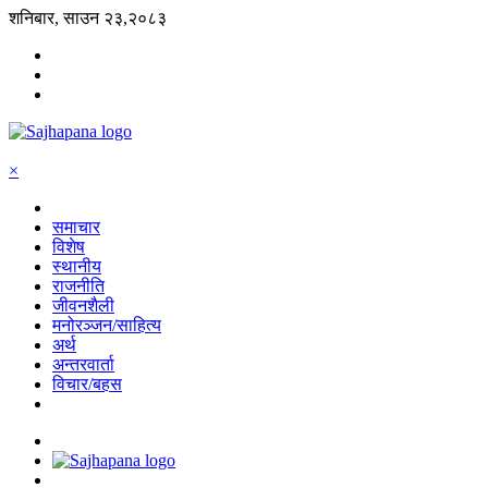
शनिबार, साउन २३,२०८३
×
समाचार
विशेष
स्थानीय
राजनीति
जीवनशैली
मनोरञ्जन/साहित्य
अर्थ
अन्तरवार्ता
विचार/बहस