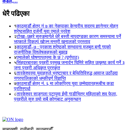
कंडेल,…
धेरै पढिएका
१
काठमाडौं क्षेत्र नं ७ का नेकपाका केन्द्रीय सदस्य ज्ञानेन्द्र मोहन
श्रेष्ठसहित दर्जनौं युवा एमाले प्रवेश
२
टोखा–छहरे सुरुङमार्गले धेरै बस्ती मापदण्डका कारण समस्यामा पर्ने
भएकाले विकल्प खोज्न मन्त्री खनालको प्रस्ताव
३
काठमाडौं–७ : प्रकाश श्रेष्ठको सम्भावना मजबुत बन्दै गएको
राजनीतिक विश्लेषकहरूको बुझाइ
४
एमालेको घोषणापत्रमा के छ ? (पूर्णपाठ)
५
सिंहदरबारका प्रहरी प्रमुख जनार्दन घिमिरे सहित उत्कृष्ठ कार्य गर्ने ३
जना प्रहरी अधिकृत पुरस्कृत
६
तारकेश्वरमा युवाहरुले भ्रष्टाचार र बेथितिविरुद्ध आवाज उठाँउदा
नगरपालिकाको धम्कीपूर्ण विज्ञप्ति
७
काठमाडौं क्षेत्र नं. ६ मा लोकप्रिय युवा उम्मेदवारहरूबीच कडा
प्रतिस्पर्धा
८
तारकेश्वर साङ्गला पटापुमा ईभी गाडीभित्र महिलाको शव फेला,
प्रहरीले सुरु गर्‍यो सबै कोणबाट अनुसन्धान
सामाखुशी, रानीबारी, काठमाण्डौँ