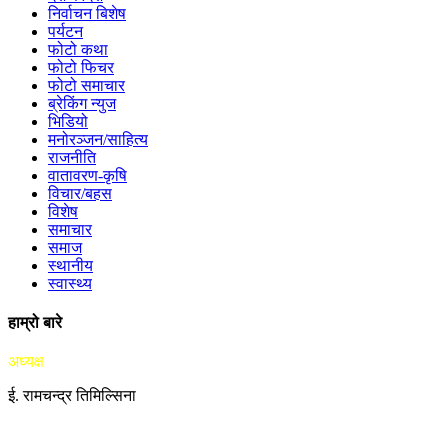
निर्वाचन बिशेष
पर्यटन
फोटो कथा
फोटो फिचर
फोटो समाचार
ब्रेकिंग न्युज
भिडियो
मनोरञ्जन/साहित्य
राजनीति
वातावरण-कृषि
विचार/बहस
विशेष
समाचार
समाज
स्थानीय
स्वास्थ्य
हाम्रो बारे
अध्यक्ष
ई. रामचन्द्र तिमिल्सिना