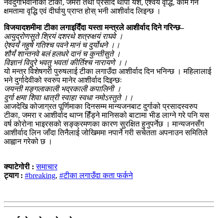
नवदुर्गाभवानीको टीका, जमरा तथा प्रसाद थापी यश, ऐश्वर्य वृद्धि, काम गर्ने
क्षमतामा वृद्धि एवं दीर्घायु प्राप्त होस् भनी आशीर्वाद लिइन्छ ।
विजयादशमीमा टीका लगाइदिँदा यस्ता मन्त्रले आशीर्वाद दिने गरिन्छ–
आयुद्रोणसुते श्रियं दशरथे शत्रुक्षयं राघवे ।
ऐश्वर्यं नहुषे गतिश्च पवने मानं च दुर्योधने ।।
शौर्यं शान्तनवे बलं हलधरे दानं च कुन्तीसुते ।
विज्ञानं विदुरे भवतु भवतां कीर्तिश्च नारायणे ।।
यो मन्त्र विशेषगरी पुरुषलाई टीका लगाउँदा आशीर्वाद दिन भनिन्छ । महिलालाई
भने दुर्गादेवीको स्वरुप मानेर आशीर्वाद दिइन्छः
जयन्ती मङ्गलाकाली भद्रकाली कपालिनी ।
दुर्गा क्षमा शिवा धात्री स्वाहा स्वधा नमोऽस्तुते ।।
आजदेखि कोजाग्रत पूर्णिमाका दिनसम्म मान्यजनबाट दुर्गाको प्रसादस्वरुप
टीका, जमरा र आशीर्वाद थाप्न हिंँड्ने मानिसको बाटामा भीड लाग्ने गरे पनि यस
वर्ष कोरोना भाइरसको सङ्क्रमणका कारण सुरक्षित हुनुपर्नेछ । मान्यजनसँग
आशीर्वाद लिन जाँदा तिनैलाई जोखिममा नपार्ने गरी सचेतता अपनाउन समितिले
आह्वान गरेको छ ।
क्याटेगोरी :
समाचार
ट्याग :
#breaking
,
#टीका लगाउँदा कता फर्कने