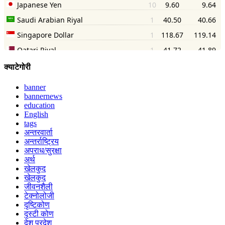
क्याटेगोरी
banner
bannernews
education
English
tags
अन्तरवार्ता
अन्तर्राष्ट्रिय
अपराध/सुरक्षा
अर्थ
खेलकुद
खेलकुद
जीवनशैली
टेक्नोलोजी
दृष्टिकोण
दृस्टी कोण
देश परदेश