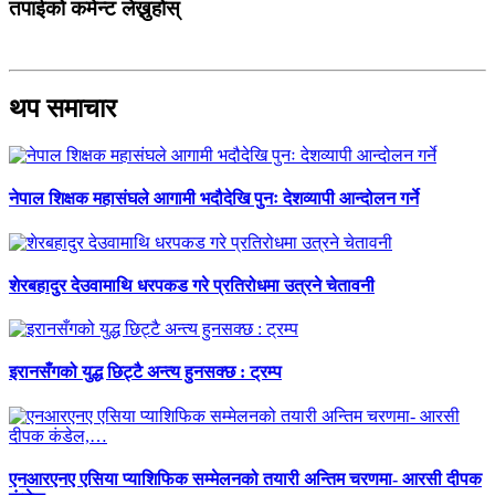
तपाईको कमेन्ट लेख्नुहोस्
थप समाचार
नेपाल शिक्षक महासंघले आगामी भदौदेखि पुनः देशव्यापी आन्दोलन गर्ने
शेरबहादुर देउवामाथि धरपकड गरे प्रतिरोधमा उत्रने चेतावनी
इरानसँगको युद्ध छिट्टै अन्त्य हुनसक्छ : ट्रम्प
एनआरएनए एसिया प्याशिफिक सम्मेलनको तयारी अन्तिम चरणमा- आरसी दीपक