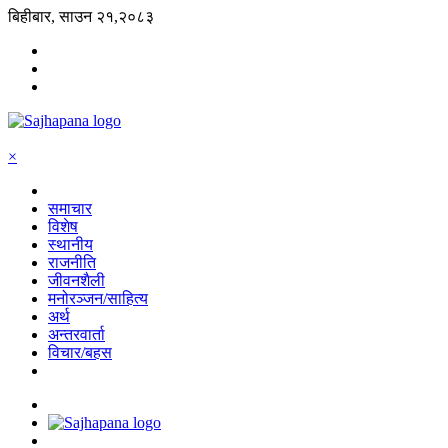
बिहीबार, साउन २१,२०८३
×
समाचार
विशेष
स्थानीय
राजनीति
जीवनशैली
मनोरञ्जन/साहित्य
अर्थ
अन्तरवार्ता
विचार/बहस