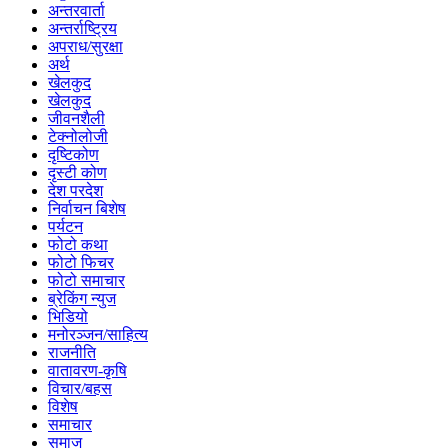
अन्तरवार्ता
अन्तर्राष्ट्रिय
अपराध/सुरक्षा
अर्थ
खेलकुद
खेलकुद
जीवनशैली
टेक्नोलोजी
दृष्टिकोण
दृस्टी कोण
देश परदेश
निर्वाचन बिशेष
पर्यटन
फोटो कथा
फोटो फिचर
फोटो समाचार
ब्रेकिंग न्युज
भिडियो
मनोरञ्जन/साहित्य
राजनीति
वातावरण-कृषि
विचार/बहस
विशेष
समाचार
समाज