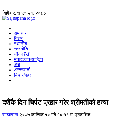
बिहीबार, साउन २१, २०८३
समाचार
विशेष
स्थानीय
राजनीति
जीवनशैली
मनोरञ्जन/साहित्य
अर्थ
अन्तरवार्ता
विचार/बहस
दशैंकै दिन चिर्पट प्रहार गरेर श्रीमतीको हत्या
साझापाना
२०७७ कात्तिक १० गते १०:१८ मा प्रकाशित