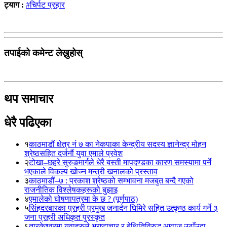
ट्याग :
#चिर्पट प्रहार
तपाईको कमेन्ट लेख्नुहोस्
थप समाचार
धेरै पढिएका
१
काठमाडौं क्षेत्र नं ७ का नेकपाका केन्द्रीय सदस्य ज्ञानेन्द्र मोहन
श्रेष्ठसहित दर्जनौं युवा एमाले प्रवेश
२
टोखा–छहरे सुरुङमार्गले धेरै बस्ती मापदण्डका कारण समस्यामा पर्ने
भएकाले विकल्प खोज्न मन्त्री खनालको प्रस्ताव
३
काठमाडौं–७ : प्रकाश श्रेष्ठको सम्भावना मजबुत बन्दै गएको
राजनीतिक विश्लेषकहरूको बुझाइ
४
एमालेको घोषणापत्रमा के छ ? (पूर्णपाठ)
५
सिंहदरबारका प्रहरी प्रमुख जनार्दन घिमिरे सहित उत्कृष्ठ कार्य गर्ने ३
जना प्रहरी अधिकृत पुरस्कृत
६
तारकेश्वरमा युवाहरुले भ्रष्टाचार र बेथितिविरुद्ध आवाज उठाँउदा