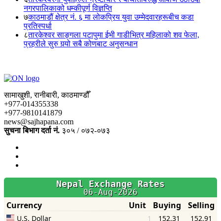
नगरपालिकाको धम्कीपूर्ण विज्ञप्ति
७
काठमाडौं क्षेत्र नं. ६ मा लोकप्रिय युवा उम्मेदवारहरूबीच कडा
प्रतिस्पर्धा
८
तारकेश्वर साङ्गला पटापुमा ईभी गाडीभित्र महिलाको शव फेला,
प्रहरीले सुरु गर्‍यो सबै कोणबाट अनुसन्धान
सामाखुशी, रानीबारी, काठमाण्डौँ
+977-014355338
+977-9810141879
news@sajhapana.com
सुचना बिभाग दर्ता नं.
३०५ / ०७२-०७३