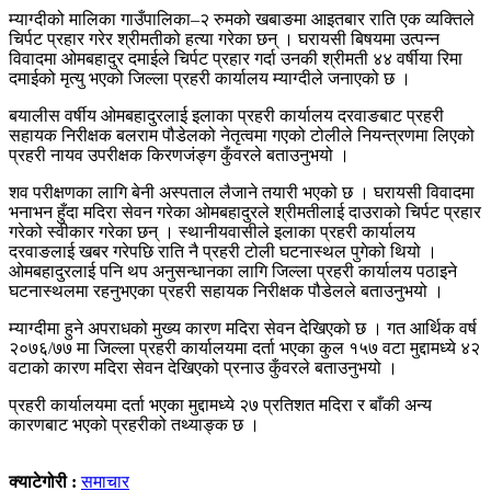
म्याग्दीको मालिका गाउँपालिका–२ रुमको खबाङमा आइतबार राति एक व्यक्तिले
चिर्पट प्रहार गरेर श्रीमतीको हत्या गरेका छन् । घरायसी बिषयमा उत्पन्न
विवादमा ओमबहादुर दमाईले चिर्पट प्रहार गर्दा उनकी श्रीमती ४४ वर्षीया रिमा
दमाईको मृत्यु भएको जिल्ला प्रहरी कार्यालय म्याग्दीले जनाएको छ ।
बयालीस वर्षीय ओमबहादुरलाई इलाका प्रहरी कार्यालय दरवाङबाट प्रहरी
सहायक निरीक्षक बलराम पौडेलको नेतृत्वमा गएको टोलीले नियन्त्रणमा लिएको
प्रहरी नायव उपरीक्षक किरणजंङ्ग कुँवरले बताउनुभयो ।
शव परीक्षणका लागि बेनी अस्पताल लैजाने तयारी भएको छ । घरायसी विवादमा
भनाभन हुँदा मदिरा सेवन गरेका ओमबहादुरले श्रीमतीलाई दाउराको चिर्पट प्रहार
गरेको स्वीकार गरेका छन् । स्थानीयवासीले इलाका प्रहरी कार्यालय
दरवाङलाई खबर गरेपछि राति नै प्रहरी टोली घटनास्थल पुगेको थियो ।
ओमबहादुरलाई पनि थप अनुसन्धानका लागि जिल्ला प्रहरी कार्यालय पठाइने
घटनास्थलमा रहनुभएका प्रहरी सहायक निरीक्षक पौडेलले बताउनुभयो ।
म्याग्दीमा हुने अपराधको मुख्य कारण मदिरा सेवन देखिएको छ । गत आर्थिक वर्ष
२०७६/७७ मा जिल्ला प्रहरी कार्यालयमा दर्ता भएका कुल १५७ वटा मुद्दामध्ये ४२
वटाको कारण मदिरा सेवन देखिएको प्रनाउ कुँवरले बताउनुभयो ।
प्रहरी कार्यालयमा दर्ता भएका मुद्दामध्ये २७ प्रतिशत मदिरा र बाँकी अन्य
कारणबाट भएको प्रहरीको तथ्याङ्क छ ।
क्याटेगोरी :
समाचार