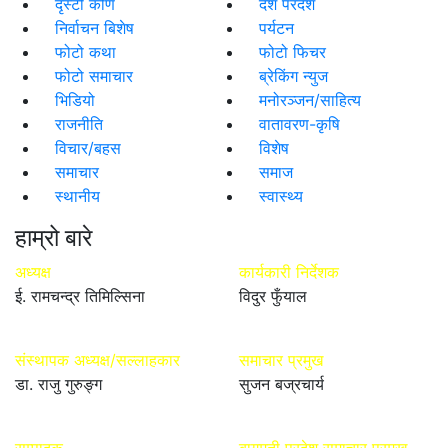
दृस्टी कोण
देश परदेश
निर्वाचन बिशेष
पर्यटन
फोटो कथा
फोटो फिचर
फोटो समाचार
ब्रेकिंग न्युज
भिडियो
मनोरञ्जन/साहित्य
राजनीति
वातावरण-कृषि
विचार/बहस
विशेष
समाचार
समाज
स्थानीय
स्वास्थ्य
हाम्रो बारे
अध्यक्ष
कार्यकारी निर्देशक
ई. रामचन्द्र तिमिल्सिना
विदुर फुँयाल
संस्थापक अध्यक्ष/सल्लाहकार
समाचार प्रमुख
डा. राजु गुरुङ्ग
सुजन बज्रचार्य
सम्पादक
बागमती प्रदेश समाचार प्रमुख